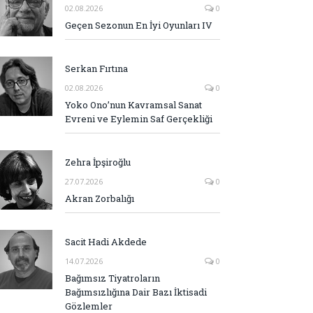
02.08.2026
0
Geçen Sezonun En İyi Oyunları IV
Serkan Fırtına
02.08.2026
0
Yoko Ono’nun Kavramsal Sanat
Evreni ve Eylemin Saf Gerçekliği
Zehra İpşiroğlu
27.07.2026
0
Akran Zorbalığı
Sacit Hadi Akdede
14.07.2026
0
Bağımsız Tiyatroların
Bağımsızlığına Dair Bazı İktisadi
Gözlemler