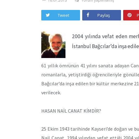
18.07.2013
Yorum yapılmamış
Tweet
Paylaş
P
2004 yılında vefat eden merh
İstanbul Bağcılar’da inşa edil
61 yıllık ömrünün 41 yılını sanata adayan Canat,
romanlarla, yetiştirdiği öğrencileriyle gönüll
Bağcılar’da inşa edilen bir kültür merkezine 2
verilecek.
HASAN NAİL CANAT KİMDİR?
25 Ekim 1943 tarihinde Kayseri’de doğan ve bu
Nail Canat, 1994 yılından vefat ettiği 2004 y