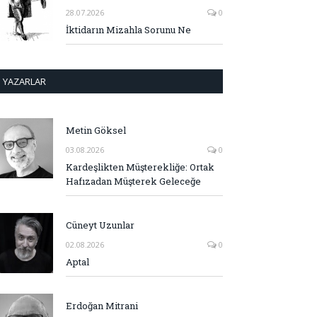
28.07.2026
0
İktidarın Mizahla Sorunu Ne
YAZARLAR
Metin Göksel
03.08.2026
0
Kardeşlikten Müşterekliğe: Ortak
Hafızadan Müşterek Geleceğe
Cüneyt Uzunlar
02.08.2026
0
Aptal
Erdoğan Mitrani