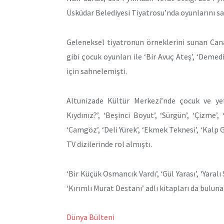
Üsküdar Belediyesi Tiyatrosu’nda oyunlarını s
Geleneksel tiyatronun örneklerini sunan Canat,
gibi çocuk oyunları ile ‘Bir Avuç Ateş’, ‘Demed
için sahnelemişti.
Altunizade Kültür Merkezi’nde çocuk ve yet
Kıydınız?’, ‘Beşinci Boyut’, ‘Sürgün’, ‘Çizme’,
‘Camgöz’, ‘Deli Yürek’, ‘Ekmek Teknesi’, ‘Kalp 
TV dizilerinde rol almıştı.
‘Bir Küçük Osmancık Vardı’, ‘Gül Yarası’, ‘Yaral
‘Kırımlı Murat Destanı’ adlı kitapları da bulun
Dünya Bülteni