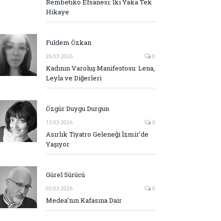
Rembetiko Efsanesi: İki Yaka Tek
Hikaye
Fuldem Özkan
26.03.2026
0
Kadının Varoluş Manifestosu: Lena,
Leyla ve Diğerleri
Özgür Duygu Durgun
13.03.2026
0
Asırlık Tiyatro Geleneği İzmir’de
Yaşıyor
Gürel Sürücü
05.03.2026
0
Medea’nın Kafasına Dair