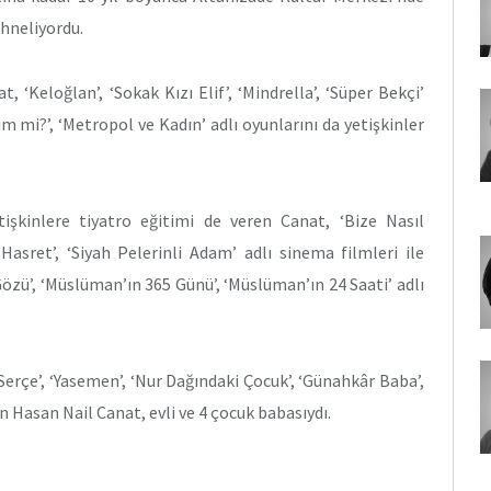
ahneliyordu.
 ‘Keloğlan’, ‘Sokak Kızı Elif’, ‘Mindrella’, ‘Süper Bekçi’
im mi?’, ‘Metropol ve Kadın’ adlı oyunlarını da yetişkinler
işkinlere tiyatro eğitimi de veren Canat, ‘Bize Nasıl
 ‘Hasret’, ‘Siyah Pelerinli Adam’ adlı sinema filmleri ile
Gözü’, ‘Müslüman’ın 365 Günü’, ‘Müslüman’ın 24 Saati’ adlı
ı Serçe’, ‘Yasemen’, ‘Nur Dağındaki Çocuk’, ‘Günahkâr Baba’,
an Hasan Nail Canat, evli ve 4 çocuk babasıydı.