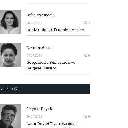
Selin Aydınoğlu
08.07.2026
2
Deniz Göktaş Ölü Deniz Üzerine
Dikmen Gürün
07.07.2026
0
Gerçeklerle Yüzleşmek ve
Belgesel Tiyatro
AÇIK KÖŞE
Haydar Bayak
29.04.2026
0
İzmir Devlet Tiyatrosu’ndan