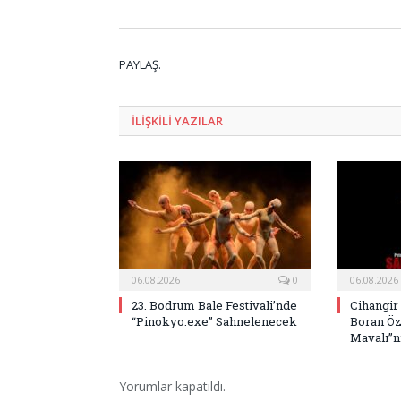
PAYLAŞ.
ILIŞKILI
YAZILAR
06.08.2026
0
06.08.2026
23. Bodrum Bale Festivali’nde
Cihangir
“Pinokyo.exe” Sahnelenecek
Boran Öz
Mavalı”nı
Yorumlar kapatıldı.