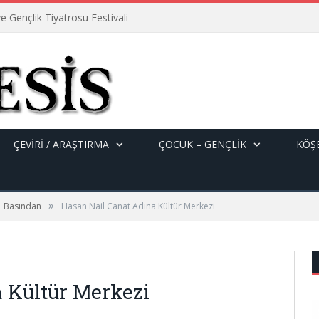
e Gençlik Tiyatrosu Festivali
ÇEVİRİ / ARAŞTIRMA
ÇOCUK – GENÇLIK
KÖŞE
»
Basından
Hasan Nail Canat Adına Kültür Merkezi
 Kültür Merkezi