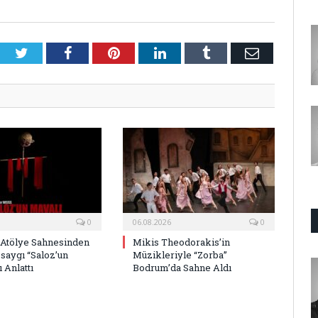
Twitter
Facebook
Pinterest
LinkedIn
Tumblr
E-
Posta
0
06.08.2026
0
 Atölye Sahnesinden
Mikis Theodorakis’in
saygı “Saloz’un
Müzikleriyle “Zorba”
 Anlattı
Bodrum’da Sahne Aldı