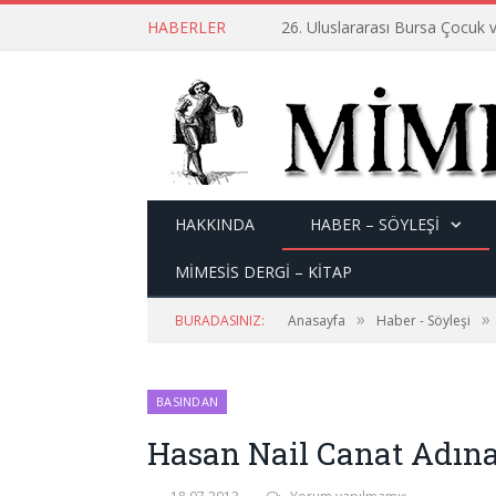
HABERLER
26. Uluslararası Bursa Çocuk v
HAKKINDA
HABER – SÖYLEŞI
MİMESİS DERGİ – KİTAP
»
»
BURADASINIZ:
Anasayfa
Haber - Söyleşi
BASINDAN
Hasan Nail Canat Adına