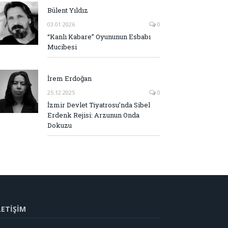
Bülent Yıldız
03.01.2026
0
“Kanlı Kabare” Oyununun Esbabı
Mucibesi
İrem Erdoğan
25.12.2025
0
İzmir Devlet Tiyatrosu’nda Sibel
Erdenk Rejisi: Arzunun Onda
Dokuzu
LETİŞİM