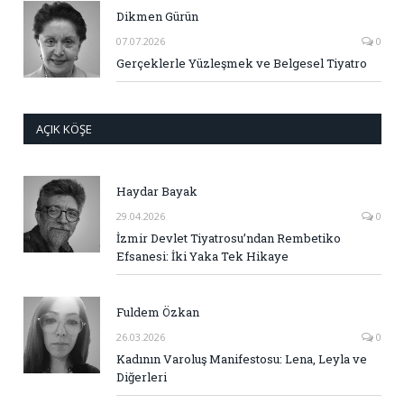
Dikmen Gürün
07.07.2026
0
Gerçeklerle Yüzleşmek ve Belgesel Tiyatro
AÇIK KÖŞE
Haydar Bayak
29.04.2026
0
İzmir Devlet Tiyatrosu’ndan Rembetiko
Efsanesi: İki Yaka Tek Hikaye
Fuldem Özkan
26.03.2026
0
Kadının Varoluş Manifestosu: Lena, Leyla ve
Diğerleri