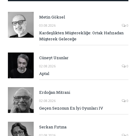
Metin Göksel
03.08.2026
0
Kardeşlikten Müşterekliğe: Ortak Hafızadan
Müşterek Geleceğe
Cüneyt Uzunlar
02.08.2026
0
Aptal
Erdoğan Mitrani
02.08.2026
0
Geçen Sezonun En İyi Oyunları IV
Serkan Fırtına
02.08.2026
0