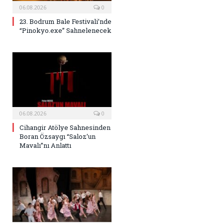
06.08.2026
0
23. Bodrum Bale Festivali’nde
“Pinokyo.exe” Sahnelenecek
06.08.2026
0
Cihangir Atölye Sahnesinden
Boran Özsaygı “Saloz’un
Mavalı”nı Anlattı