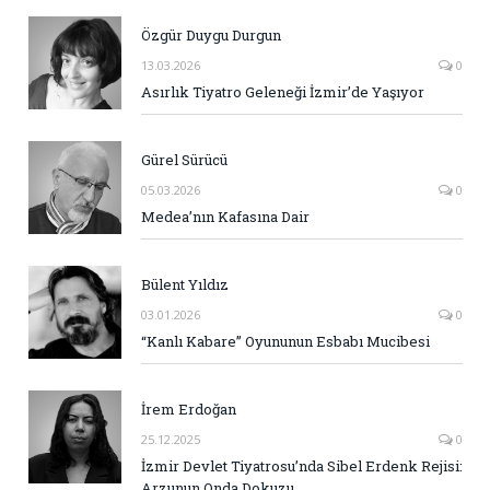
Özgür Duygu Durgun
13.03.2026
0
Asırlık Tiyatro Geleneği İzmir’de Yaşıyor
Gürel Sürücü
05.03.2026
0
Medea’nın Kafasına Dair
Bülent Yıldız
03.01.2026
0
“Kanlı Kabare” Oyununun Esbabı Mucibesi
İrem Erdoğan
25.12.2025
0
İzmir Devlet Tiyatrosu’nda Sibel Erdenk Rejisi:
Arzunun Onda Dokuzu