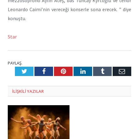
mezzosoprono Aylin Ateş, bas Tuncay Kyrtoğlu ve tenor
Leonardo Caimi’nin vereceği konserle sona erecek. ” diye
konuştu.
Star
PAYLAŞ.
Twitter
Facebook
Pinterest
LinkedIn
Tumblr
E-
Posta
ILIŞKILI
YAZILAR