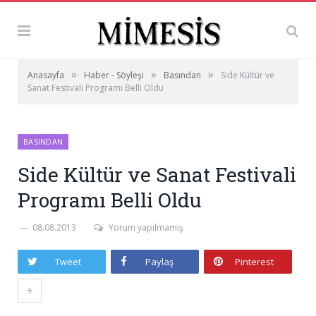
»
»
»
Anasayfa
Haber - Söyleşi
Basından
Side Kültür ve
Sanat Festivali Programı Belli Oldu
BASINDAN
Side Kültür ve Sanat Festivali
Programı Belli Oldu
08.08.2013
Yorum yapılmamış
Tweet
Paylaş
Pinterest
+