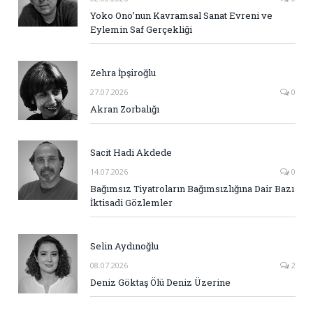
Yoko Ono’nun Kavramsal Sanat Evreni ve
Eylemin Saf Gerçekliği
Zehra İpşiroğlu
27.07.2026
0
Akran Zorbalığı
Sacit Hadi Akdede
14.07.2026
0
Bağımsız Tiyatroların Bağımsızlığına Dair Bazı
İktisadi Gözlemler
Selin Aydınoğlu
08.07.2026
2
Deniz Göktaş Ölü Deniz Üzerine