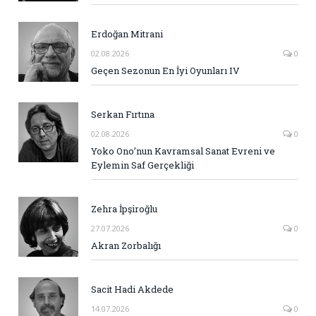
Erdoğan Mitrani
02.08.2026
0
Geçen Sezonun En İyi Oyunları IV
Serkan Fırtına
02.08.2026
0
Yoko Ono’nun Kavramsal Sanat Evreni ve
Eylemin Saf Gerçekliği
Zehra İpşiroğlu
27.07.2026
0
Akran Zorbalığı
Sacit Hadi Akdede
14.07.2026
0