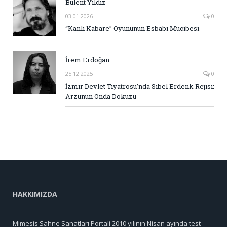
Bülent Yıldız
03.01.2026
0
“Kanlı Kabare” Oyununun Esbabı Mucibesi
İrem Erdoğan
25.12.2025
0
İzmir Devlet Tiyatrosu’nda Sibel Erdenk Rejisi:
Arzunun Onda Dokuzu
HAKKIMIZDA
Mimesis Sahne Sanatları Portali 2010 yılının Nisan ayında test