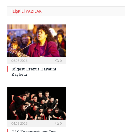
Posta
ILIŞKILI
YAZILAR
06.08.2026
0
Bilgesu Erenus Hayatını
Kaybetti
04.08.2026
0
CAS Konservatuvar Tam