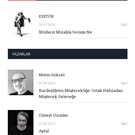
EDİTÖR
28.07.2026
0
İktidarın Mizahla Sorunu Ne
YAZARLAR
Metin Göksel
03.08.2026
0
Kardeşlikten Müşterekliğe: Ortak Hafızadan
Müşterek Geleceğe
Cüneyt Uzunlar
02.08.2026
0
Aptal