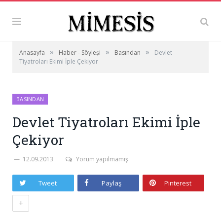
»
»
»
Anasayfa
Haber - Söyleşi
Basından
Devlet
Tiyatroları Ekimi İple Çekiyor
BASINDAN
Devlet Tiyatroları Ekimi İple
Çekiyor
12.09.2013
Yorum yapılmamış
Tweet
Paylaş
Pinterest
+