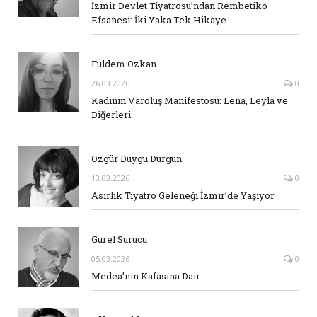
İzmir Devlet Tiyatrosu’ndan Rembetiko
Efsanesi: İki Yaka Tek Hikaye
Fuldem Özkan
26.03.2026
0
Kadının Varoluş Manifestosu: Lena, Leyla ve
Diğerleri
Özgür Duygu Durgun
13.03.2026
0
Asırlık Tiyatro Geleneği İzmir’de Yaşıyor
Gürel Sürücü
05.03.2026
0
Medea’nın Kafasına Dair