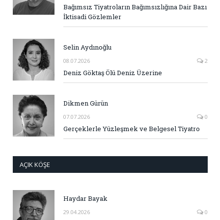
Bağımsız Tiyatroların Bağımsızlığına Dair Bazı
İktisadi Gözlemler
Selin Aydınoğlu
08.07.2026
2
Deniz Göktaş Ölü Deniz Üzerine
Dikmen Gürün
07.07.2026
0
Gerçeklerle Yüzleşmek ve Belgesel Tiyatro
AÇIK KÖŞE
Haydar Bayak
29.04.2026
0