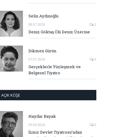
Selin Aydınoğlu
08.07.2026
2
Deniz Göktaş Ölü Deniz Üzerine
Dikmen Gürün
07.07.2026
0
Gerçeklerle Yüzleşmek ve
Belgesel Tiyatro
AÇIK KÖŞE
Haydar Bayak
29.04.2026
0
İzmir Devlet Tiyatrosu’ndan