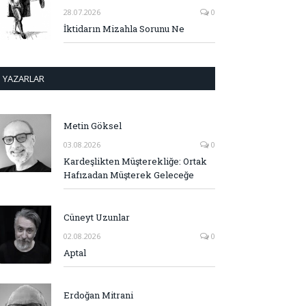
28.07.2026
0
İktidarın Mizahla Sorunu Ne
YAZARLAR
Metin Göksel
03.08.2026
0
Kardeşlikten Müşterekliğe: Ortak
Hafızadan Müşterek Geleceğe
Cüneyt Uzunlar
02.08.2026
0
Aptal
Erdoğan Mitrani