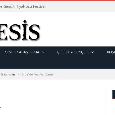
e Gençlik Tiyatrosu Festivali
ÇEVİRİ / ARAŞTIRMA
ÇOCUK – GENÇLIK
KÖŞE
»
Basından
Side'de Festival Zamanı
ı