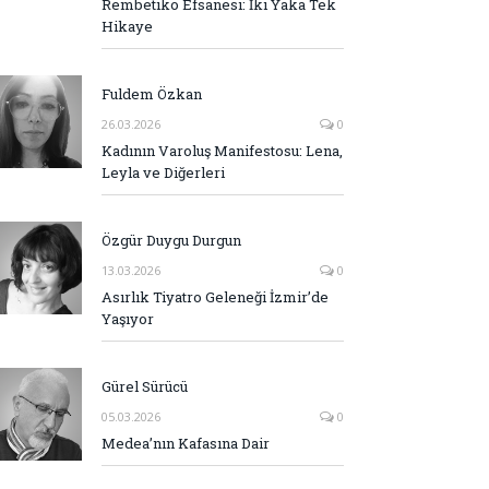
Rembetiko Efsanesi: İki Yaka Tek
Hikaye
Fuldem Özkan
26.03.2026
0
Kadının Varoluş Manifestosu: Lena,
Leyla ve Diğerleri
Özgür Duygu Durgun
13.03.2026
0
Asırlık Tiyatro Geleneği İzmir’de
Yaşıyor
Gürel Sürücü
05.03.2026
0
Medea’nın Kafasına Dair