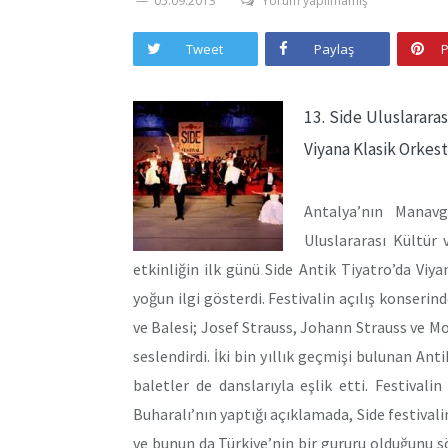
05.09.2013
Yorum yapılmamış
Tweet
Paylaş
P
13. Side Uluslararas
Viyana Klasik Orkest
Antalya’nın Manavg
Uluslararası Kültür 
etkinliğin ilk günü Side Antik Tiyatro’da Viya
yoğun ilgi gösterdi. Festivalin açılış konseri
ve Balesi; Josef Strauss, Johann Strauss ve Mo
seslendirdi. İki bin yıllık geçmişi bulunan Ant
baletler de danslarıyla eşlik etti. Festival
Buharalı’nın yaptığı açıklamada, Side festivali
ve bunun da Türkiye’nin bir gururu olduğunu sö