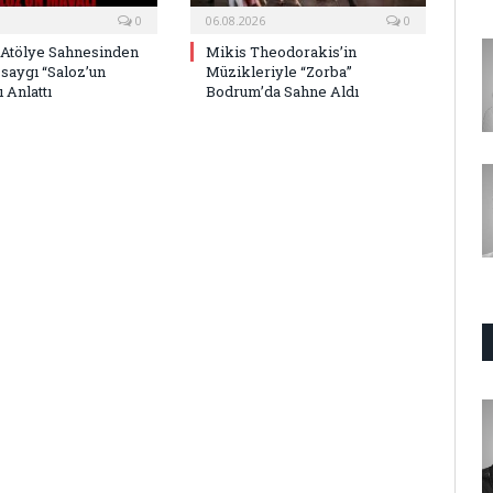
0
06.08.2026
0
 Atölye Sahnesinden
Mikis Theodorakis’in
saygı “Saloz’un
Müzikleriyle “Zorba”
 Anlattı
Bodrum’da Sahne Aldı