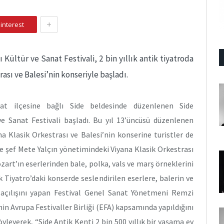
+
interest
ı Kültür ve Sanat Festivali, 2 bin yıllık antik tiyatroda
rası ve Balesi’nin konseriyle başladı.
at ilçesine bağlı Side beldesinde düzenlenen Side
ve Sanat Festivali başladı. Bu yıl 13’üncüsü düzenlenen
na Klasik Orkestrası ve Balesi’nin konserine turistler de
nde şef Mete Yalçın yönetimindeki Viyana Klasik Orkestrası
zart’ın eserlerinden bale, polka, vals ve marş örneklerini
ik Tiyatro’daki konserde seslendirilen eserlere, balerin ve
in açılışını yapan Festival Genel Sanat Yönetmeni Remzi
nin Avrupa Festivaller Birliği (EFA) kapsamında yapıldığını
yleyerek, “Side Antik Kenti 2 bin 500 yıllık bir yaşama ev