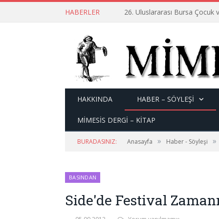
HABERLER
26. Uluslararası Bursa Çocuk v
HAKKINDA
HABER – SÖYLEŞI
MİMESİS DERGİ – KİTAP
»
»
BURADASINIZ:
Anasayfa
Haber - Söyleşi
BASINDAN
Side'de Festival Zaman