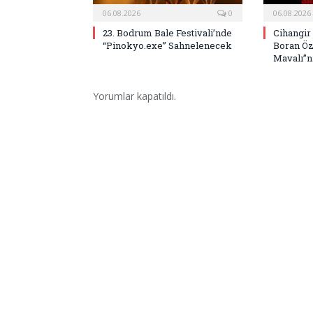
06.08.2026
0
06.08.2026
23. Bodrum Bale Festivali’nde
Cihangir
“Pinokyo.exe” Sahnelenecek
Boran Öz
Mavalı”nı
Yorumlar kapatıldı.