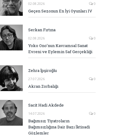
02.08.2026
0
Geçen Sezonun En İyi Oyunları IV
Serkan Fırtına
02.08.2026
0
Yoko Ono’nun Kavramsal Sanat
Evreni ve Eylemin Saf Gerçekliği
Zehra İpşiroğlu
27.07.2026
0
Akran Zorbalığı
Sacit Hadi Akdede
14.07.2026
0
Bağımsız Tiyatroların
Bağımsızlığına Dair Bazı İktisadi
Gözlemler