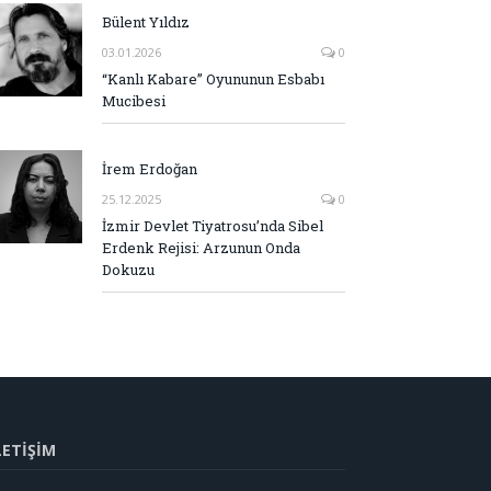
Bülent Yıldız
03.01.2026
0
“Kanlı Kabare” Oyununun Esbabı
Mucibesi
İrem Erdoğan
25.12.2025
0
İzmir Devlet Tiyatrosu’nda Sibel
Erdenk Rejisi: Arzunun Onda
Dokuzu
LETİŞİM