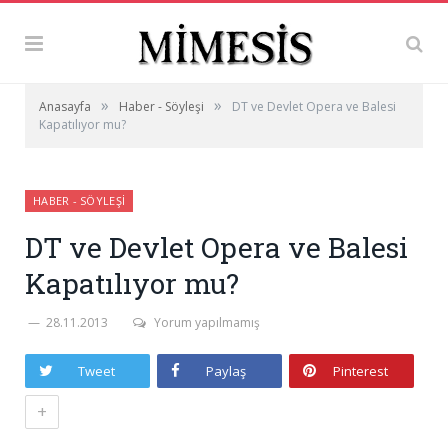
»
»
Anasayfa
Haber - Söyleşi
DT ve Devlet Opera ve Balesi
Kapatılıyor mu?
HABER - SÖYLEŞI
DT ve Devlet Opera ve Balesi
Kapatılıyor mu?
28.11.2013
Yorum yapılmamış
Tweet
Paylaş
Pinterest
+