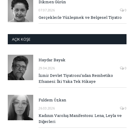
Dikmen Gürün
07.07.2026
0
Gerçeklerle Yüzleşmek ve Belgesel Tiyatro
AÇIK KÖŞE
Haydar Bayak
29.04.2026
0
İzmir Devlet Tiyatrosu’ndan Rembetiko
Efsanesi: İki Yaka Tek Hikaye
Fuldem Özkan
26.03.2026
0
Kadının Varoluş Manifestosu: Lena, Leyla ve
Diğerleri