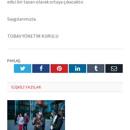
edici bir tasarı olarak ortaya çıkacaktır.
Saygılarımızla.
TOBAV YÖNETİM KURULU
PAYLAŞ.
Twitter
Facebook
Pinterest
LinkedIn
Tumblr
E-
Posta
ILIŞKILI
YAZILAR