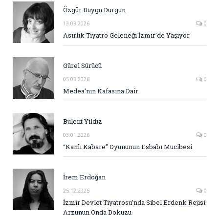
Özgür Duygu Durgun
13.03.2026
0
Asırlık Tiyatro Geleneği İzmir’de Yaşıyor
Gürel Sürücü
05.03.2026
0
Medea’nın Kafasına Dair
Bülent Yıldız
03.01.2026
0
“Kanlı Kabare” Oyununun Esbabı Mucibesi
İrem Erdoğan
25.12.2025
0
İzmir Devlet Tiyatrosu’nda Sibel Erdenk Rejisi:
Arzunun Onda Dokuzu