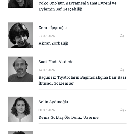
Yoko Ono’nun Kavramsal Sanat Evreni ve
Eylemin Saf Gerçekliği
Zehra İpşiroğlu
27.07.2026
0
Akran Zorbalığı
Sacit Hadi Akdede
14.07.2026
0
Bağımsız Tiyatroların Bağımsızlığına Dair Bazı
İktisadi Gözlemler
Selin Aydınoğlu
08.07.2026
2
Deniz Göktaş Ölü Deniz Üzerine