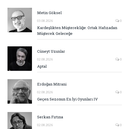
Metin Göksel
03.08.2026
0
Kardeşlikten Müşterekliğe: Ortak Hafızadan
Müşterek Geleceğe
Cüneyt Uzunlar
02.08.2026
0
Aptal
Erdoğan Mitrani
02.08.2026
0
Geçen Sezonun En İyi Oyunları IV
Serkan Fırtına
02.08.2026
0