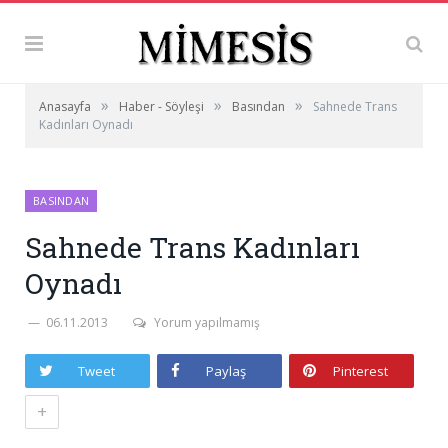
»
»
»
Anasayfa
Haber - Söyleşi
Basından
Sahnede Trans
Kadınları Oynadı
BASINDAN
Sahnede Trans Kadınları
Oynadı
06.11.2013
Yorum yapılmamış
Tweet
Paylaş
Pinterest
+