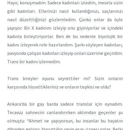
Hayır, konuşmadım. Sadece kadınları izledim, mesela sizin
gibi kadınları. Ellerinizi nasıl kullandığınızı, saçlarınızı
nasıl düzelttiğinizi gözlemledim. Çünkü onlar da öyle
yapıyor. Bir X kadınını izleyip onu giyiniyorlar ve içindeki
kadınla birleştiriyorlar. Ben de bu nedenle biyolojik bir
kadını izleyerek role hazırlandım. Şarkı söyleyen kadınları,
pavyonda çalışan kadınları izleyip onları üzerime geçirdim.
Trans bir kadını izlemedim.
Trans bireyler oyunu seyrettiler mi? Sizin onların
karşısında hissettikleriniz ve onların tepkisi ne oldu?
Ankara’da bir gay barda sadece translar için oynadım.
Tecavüz sahnesini canlandırırken aklımdan geçenler şu
olmuştu: “Ahmet ne yapıyorsun, bu insanlar bu hayatın
dibinden geliyor. Yansıttığın şeyin esas öznesi onlar. Belki