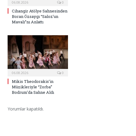
06.08.2026
0
Cihangir Atölye Sahnesinden
Boran Özsaygı “Saloz’un
Mavalı”nı Anlattı
06.08.2026
0
Mikis Theodorakis’in
Müzikleriyle “Zorba”
Bodrum’da Sahne Aldı
Yorumlar kapatıldı.