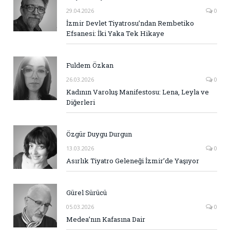
29.04.2026
0
İzmir Devlet Tiyatrosu’ndan Rembetiko
Efsanesi: İki Yaka Tek Hikaye
Fuldem Özkan
26.03.2026
0
Kadının Varoluş Manifestosu: Lena, Leyla ve
Diğerleri
Özgür Duygu Durgun
13.03.2026
0
Asırlık Tiyatro Geleneği İzmir’de Yaşıyor
Gürel Sürücü
05.03.2026
0
Medea’nın Kafasına Dair