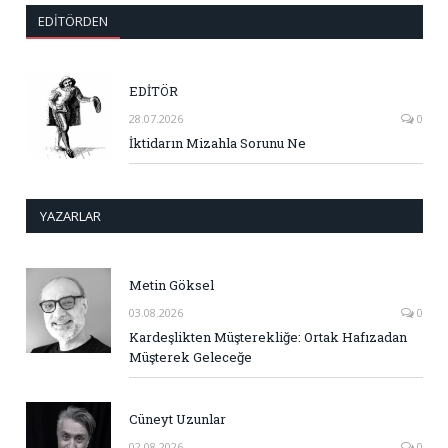
EDITÖRDEN
EDİTÖR
28.07.2026
0
İktidarın Mizahla Sorunu Ne
YAZARLAR
Metin Göksel
03.08.2026
0
Kardeşlikten Müşterekliğe: Ortak Hafızadan
Müşterek Geleceğe
Cüneyt Uzunlar
02.08.2026
0