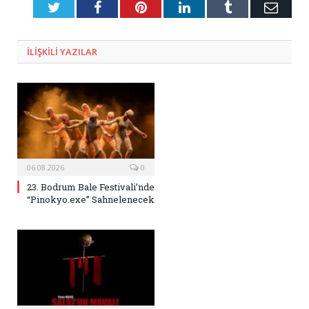
Twitter
Facebook
Pinterest
LinkedIn
Tumblr
E-
Posta
ILIŞKILI
YAZILAR
06.08.2026
0
23. Bodrum Bale Festivali’nde
“Pinokyo.exe” Sahnelenecek