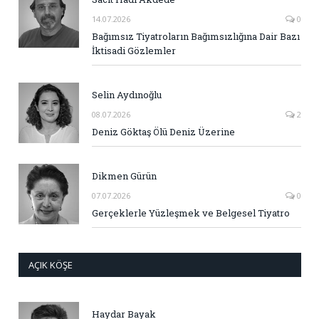
14.07.2026
0
Bağımsız Tiyatroların Bağımsızlığına Dair Bazı
İktisadi Gözlemler
Selin Aydınoğlu
08.07.2026
2
Deniz Göktaş Ölü Deniz Üzerine
Dikmen Gürün
07.07.2026
0
Gerçeklerle Yüzleşmek ve Belgesel Tiyatro
AÇIK KÖŞE
Haydar Bayak