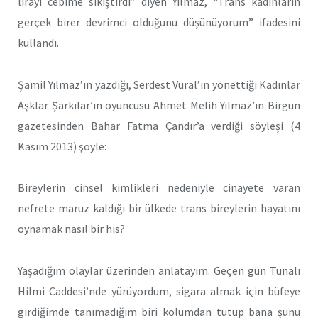
lirayı cebime sıkıştırdı” diyen Yılmaz, “Trans kadınların
gerçek birer devrimci olduğunu düşünüyorum” ifadesini
kullandı.
Şamil Yılmaz’ın yazdığı, Serdest Vural’ın yönettiği Kadınlar
Aşklar Şarkılar’ın oyuncusu Ahmet Melih Yılmaz’ın Birgün
gazetesinden Bahar Fatma Çandır’a verdiği söyleşi (4
Kasım 2013) şöyle:
Bireylerin cinsel kimlikleri nedeniyle cinayete varan
nefrete maruz kaldığı bir ülkede trans bireylerin hayatını
oynamak nasıl bir his?
Yaşadığım olaylar üzerinden anlatayım. Geçen gün Tunalı
Hilmi Caddesi’nde yürüyordum, sigara almak için büfeye
girdiğimde tanımadığım biri kolumdan tutup bana şunu