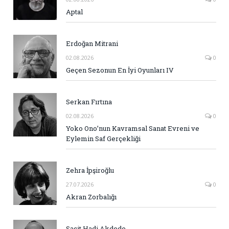
Aptal
Erdoğan Mitrani
02.08.2026
0
Geçen Sezonun En İyi Oyunları IV
Serkan Fırtına
02.08.2026
0
Yoko Ono’nun Kavramsal Sanat Evreni ve
Eylemin Saf Gerçekliği
Zehra İpşiroğlu
27.07.2026
0
Akran Zorbalığı
Sacit Hadi Akdede