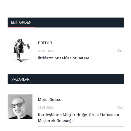
EDITÖRDEN
EDİTÖR
28.07.2026
0
İktidarın Mizahla Sorunu Ne
YAZARLAR
Metin Göksel
03.08.2026
0
Kardeşlikten Müşterekliğe: Ortak Hafızadan
Müşterek Geleceğe