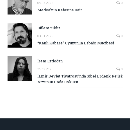
05.03.2026
0
Medea’nın Kafasına Dair
Bülent Yıldız
03.01.2026
0
“Kanlı Kabare” Oyununun Esbabı Mucibesi
İrem Erdoğan
25.12.2025
0
İzmir Devlet Tiyatrosu’nda Sibel Erdenk Rejisi:
Arzunun Onda Dokuzu