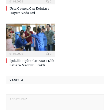
01.08.2026
0
Usta Oyuncu Can Kolukısa
Hayata Veda Etti
01.08.2026
0
İşsizlik Figüranları 950 TL’lik
Setlere Mecbur Bıraktı
YANITLA