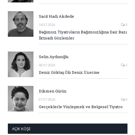
Sacit Hadi Akdede
14.07.2026
0
Bağımsız Tiyatroların Bağımsızlığına Dair Bazı
İktisadi Gözlemler
Selin Aydınoğlu
08.07.2026
2
Deniz Göktaş Ölü Deniz Üzerine
Dikmen Gürün
07.07.2026
0
Gerçeklerle Yüzleşmek ve Belgesel Tiyatro
AÇIK KÖŞE