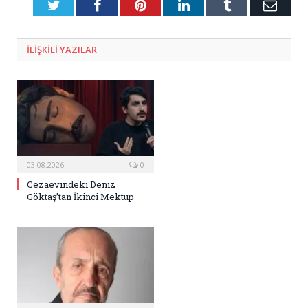
Twitter
Facebook
Pinterest
LinkedIn
Tumblr
E-
Posta
ILIŞKILI
YAZILAR
03.08.2026
0
Cezaevindeki Deniz
Göktaş’tan İkinci Mektup