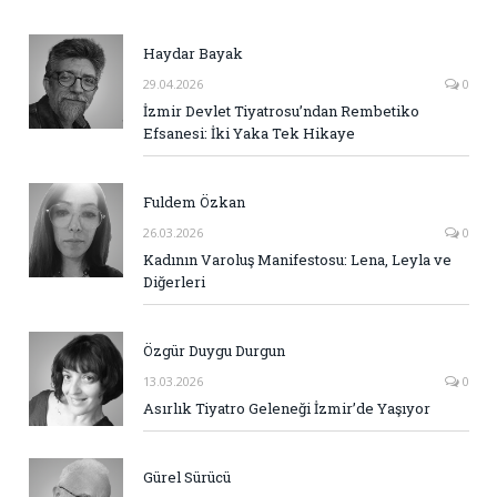
Haydar Bayak
29.04.2026
0
İzmir Devlet Tiyatrosu’ndan Rembetiko
Efsanesi: İki Yaka Tek Hikaye
Fuldem Özkan
26.03.2026
0
Kadının Varoluş Manifestosu: Lena, Leyla ve
Diğerleri
Özgür Duygu Durgun
13.03.2026
0
Asırlık Tiyatro Geleneği İzmir’de Yaşıyor
Gürel Sürücü