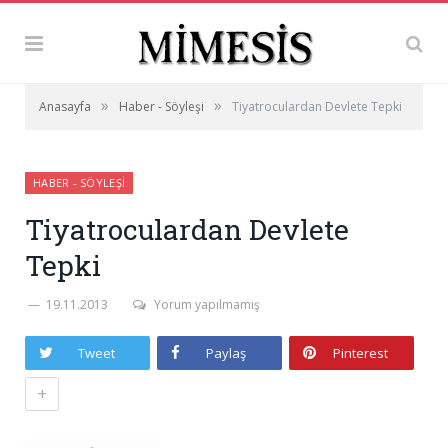
»
»
Anasayfa
Haber - Söyleşi
Tiyatroculardan Devlete Tepki
HABER - SÖYLEŞI
Tiyatroculardan Devlete
Tepki
19.11.2013
Yorum yapılmamış
Tweet
Paylaş
Pinterest
+