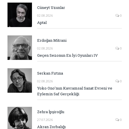
Cüneyt Uzunlar
02.08.2026
0
Aptal
Erdoğan Mitrani
02.08.2026
0
Geçen Sezonun En İyi Oyunları IV
Serkan Fırtına
02.08.2026
0
Yoko Ono’nun Kavramsal Sanat Evreni ve
Eylemin Saf Gerçekliği
Zehra İpşiroğlu
27.07.2026
0
Akran Zorbalığı