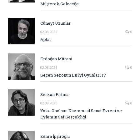
Müşterek Geleceğe
Cüneyt Uzunlar
02.08.2026
0
Aptal
Erdoğan Mitrani
02.08.2026
0
Geçen Sezonun En İyi Oyunları IV
Serkan Fırtına
02.08.2026
0
Yoko Ono’nun Kavramsal Sanat Evreni ve
Eylemin Saf Gerçekliği
Zehra İpşiroğlu