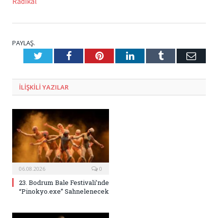
Radikal
PAYLAŞ.
Twitter
Facebook
Pinterest
LinkedIn
Tumblr
E-
Posta
ILIŞKILI
YAZILAR
06.08.2026
0
23. Bodrum Bale Festivali’nde
“Pinokyo.exe” Sahnelenecek