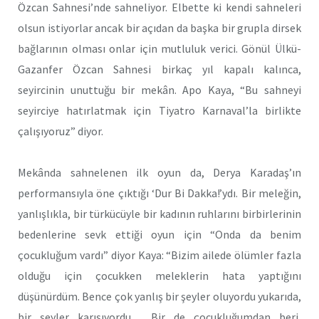
Özcan Sahnesi’nde sahneliyor. Elbette ki kendi sahneleri
olsun istiyorlar ancak bir açıdan da başka bir grupla dirsek
bağlarının olması onlar için mutluluk verici. Gönül Ülkü-
Gazanfer Özcan Sahnesi birkaç yıl kapalı kalınca,
seyircinin unuttuğu bir mekân. Apo Kaya, “Bu sahneyi
seyirciye hatırlatmak için Tiyatro Karnaval’la birlikte
çalışıyoruz” diyor.
Mekânda sahnelenen ilk oyun da, Derya Karadaş’ın
performansıyla öne çıktığı ‘Dur Bi Dakka!’ydı. Bir meleğin,
yanlışlıkla, bir türkücüyle bir kadının ruhlarını birbirlerinin
bedenlerine sevk ettiği oyun için “Onda da benim
çocukluğum vardı” diyor Kaya: “Bizim ailede ölümler fazla
olduğu için çocukken meleklerin hata yaptığını
düşünürdüm. Bence çok yanlış bir şeyler oluyordu yukarıda,
bir şeyler karışıyordu… Bir de çocukluğumdan beri,