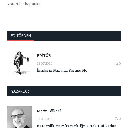
Yorumlar kapatıldı.
EDITÖRDEN
EDİTÖR
28.07.2026
0
İktidarın Mizahla Sorunu Ne
YAZARLAR
Metin Göksel
03.08.2026
0
Kardeşlikten Müşterekliğe: Ortak Hafızadan