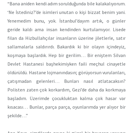
“Bana aniden kendi adım sorulduğunda bile kalakalıyorum.
‘Ne İstediniz?’de isimleri unutan o kişi bizzat benim yani.
Yenemedim bunu, yok. İstanbul’dayım artık, o günler
geride kaldı ama insan kendinden kurtulamıyor. Lisede
filan da Hizbullahçılar insanların üzerine jiletlerle, satır
sallamalarla saldırırdı. Bakardık ki bir olayın içindeyiz,
koşmaya başlardık. Hep bir gerilim… Bir eniştem Silvan
Devlet Hastanesi başhekimiyken faili meçhul cinayetle
öldürüldü. Hastane lojmanındasın; görüyorsun vurulanları,
çatışmadan gelenleri… Bunları nasıl atlatacaksın?
Polisten zaten çok korkardım, Gezi’de daha da korkmaya
başladım. Üzerimde çocukluktan kalma çok hasar var
kısacası… Bunlar, parça parça, oyunlarımda yer alıyor bir
şekilde…”
Apo Kaya, şimdilerde neyse ki güzel bir heyecan yaşıyor: