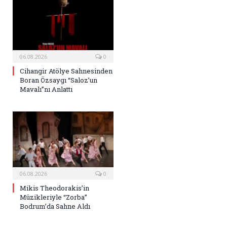
06.08.2026
0
Cihangir Atölye Sahnesinden
Boran Özsaygı “Saloz’un
Mavalı”nı Anlattı
06.08.2026
0
Mikis Theodorakis’in
Müzikleriyle “Zorba”
Bodrum’da Sahne Aldı