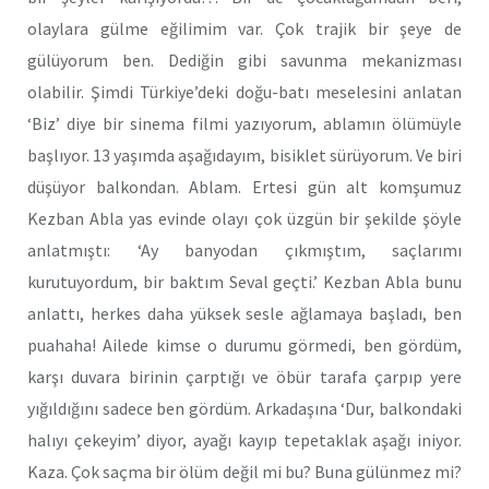
olaylara gülme eğilimim var. Çok trajik bir şeye de
gülüyorum ben. Dediğin gibi savunma mekanizması
olabilir. Şimdi Türkiye’deki doğu-batı meselesini anlatan
‘Biz’ diye bir sinema filmi yazıyorum, ablamın ölümüyle
başlıyor. 13 yaşımda aşağıdayım, bisiklet sürüyorum. Ve biri
düşüyor balkondan. Ablam. Ertesi gün alt komşumuz
Kezban Abla yas evinde olayı çok üzgün bir şekilde şöyle
anlatmıştı: ‘Ay banyodan çıkmıştım, saçlarımı
kurutuyordum, bir baktım Seval geçti.’ Kezban Abla bunu
anlattı, herkes daha yüksek sesle ağlamaya başladı, ben
puahaha! Ailede kimse o durumu görmedi, ben gördüm,
karşı duvara birinin çarptığı ve öbür tarafa çarpıp yere
yığıldığını sadece ben gördüm. Arkadaşına ‘Dur, balkondaki
halıyı çekeyim’ diyor, ayağı kayıp tepetaklak aşağı iniyor.
Kaza. Çok saçma bir ölüm değil mi bu? Buna gülünmez mi?