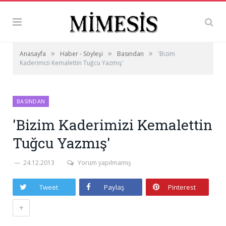
»
»
»
Anasayfa
Haber - Söyleşi
Basından
'Bizim
Kaderimizi Kemalettin Tuğcu Yazmış'
BASINDAN
'Bizim Kaderimizi Kemalettin
Tuğcu Yazmış'
24.12.2013
Yorum yapılmamış
Tweet
Paylaş
Pinterest
+