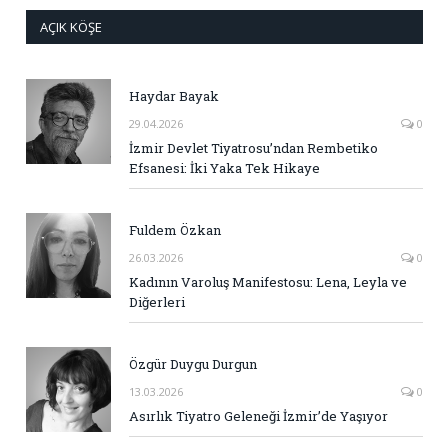
AÇIK KÖŞE
Haydar Bayak
29.04.2026
0
İzmir Devlet Tiyatrosu’ndan Rembetiko
Efsanesi: İki Yaka Tek Hikaye
Fuldem Özkan
26.03.2026
0
Kadının Varoluş Manifestosu: Lena, Leyla ve
Diğerleri
Özgür Duygu Durgun
13.03.2026
0
Asırlık Tiyatro Geleneği İzmir’de Yaşıyor