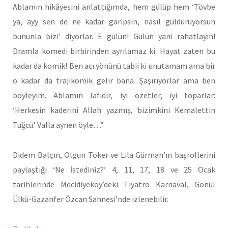
Ablamın hikâyesini anlattığımda, hem gülüp hem ‘Tövbe
ya, ayy sen de ne kadar garipsin, nasıl güldürüyorsun
bununla bizi’ diyorlar. E gülün! Gülün yani rahatlayın!
Dramla komedi birbirinden ayrılamaz ki. Hayat zaten bu
kadar da komik! Ben acı yönünü tabii ki unutamam ama bir
o kadar da trajikomik gelir bana. Şaşırıyorlar ama ben
böyleyim. Ablamın lafıdır, iyi özetler, iyi toparlar:
‘Herkesin kaderini Allah yazmış, bizimkini Kemalettin
Tuğcu.’ Valla aynen öyle…”
Didem Balçın, Olgun Toker ve Lila Gürman’ın başrollerini
paylaştığı ‘Ne İstediniz?’ 4, 11, 17, 18 ve 25 Ocak
tarihlerinde Mecidiyeköy’deki Tiyatro Karnaval, Gönül
Ülkü-Gazanfer Özcan Sahnesi’nde izlenebilir.