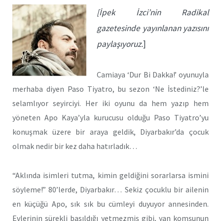
[İpek İzci’nin Radikal
gazetesinde yayınlanan yazısını
paylaşıyoruz.
]
Camiaya ‘Dur Bi Dakka!’ oyunuyla
merhaba diyen Paso Tiyatro, bu sezon ‘Ne İstediniz?’le
selamlıyor seyirciyi. Her iki oyunu da hem yazıp hem
yöneten Apo Kaya’yla kurucusu olduğu Paso Tiyatro’yu
konuşmak üzere bir araya geldik, Diyarbakır’da çocuk
olmak nedir bir kez daha hatırladık…
“Aklında isimleri tutma, kimin geldiğini sorarlarsa ismini
söyleme!” 80’lerde, Diyarbakır… Sekiz çocuklu bir ailenin
en küçüğü Apo, sık sık bu cümleyi duyuyor annesinden.
Evlerinin sürekli basıldığı yetmezmiş gibi, yan komşunun