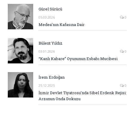
Gürel Sürücü
05.03.2026
0
Medea’nın Kafasına Dair
Bülent Yıldız
03.01.2026
0
“Kanlı Kabare” Oyununun Esbabı Mucibesi
İrem Erdoğan
25.12.2025
0
İzmir Devlet Tiyatrosu’nda Sibel Erdenk Rejisi:
Arzunun Onda Dokuzu