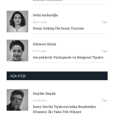
Selin Aydınoğlu
08.07.2026
2
Deniz Göktaş Ölü Deniz Üzerine
Dikmen Gürün
07.07.2026
0
Gerçeklerle Yüzleşmek ve Belgesel Tiyatro
AÇIK KÖŞE
Haydar Bayak
29.04.2026
0
İzmir Devlet Tiyatrosu’ndan Rembetiko
Efsanesi: İki Yaka Tek Hikaye