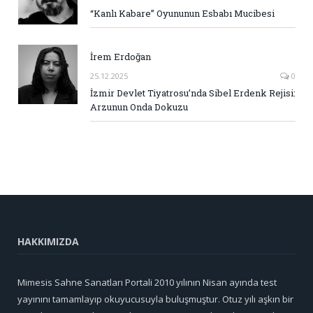
“Kanlı Kabare” Oyununun Esbabı Mucibesi
İrem Erdoğan
25.12.2025
0
İzmir Devlet Tiyatrosu’nda Sibel Erdenk Rejisi:
Arzunun Onda Dokuzu
HAKKIMIZDA
Mimesis Sahne Sanatları Portali 2010 yılının Nisan ayında test
yayınını tamamlayıp okuyucusuyla buluşmuştur. Otuz yılı aşkın bir