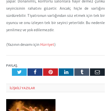
yapar. Donanımlı, konforlu salonlara hayır demez çünkü
seyircisinin rahatını gözetir. Ancak; hiçle de varlığını
sürdürebilir. Tiyatronun varlığından söz etmek için tek bir
oyuncu ve onu izleyen tek bir seyirci yeterlidir. Bu nedenle
yenilmez ve yok edilemezdir.
(Yazının devamı için
Hürriyet
)
PAYLAŞ.
Twitter
Facebook
Pinterest
LinkedIn
Tumblr
E-
Posta
ILIŞKILI
YAZILAR