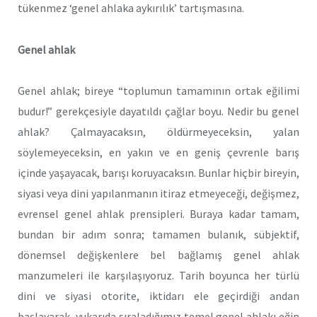
tükenmez ‘genel ahlaka aykırılık’ tartışmasına.
Genel ahlak
Genel ahlak; bireye “toplumun tamamının ortak eğilimi
budur!” gerekçesiyle dayatıldı çağlar boyu. Nedir bu genel
ahlak? Çalmayacaksın, öldürmeyeceksin, yalan
söylemeyeceksin, en yakın ve en geniş çevrenle barış
içinde yaşayacak, barışı koruyacaksın. Bunlar hiçbir bireyin,
siyasi veya dini yapılanmanın itiraz etmeyeceği, değişmez,
evrensel genel ahlak prensipleri. Buraya kadar tamam,
bundan bir adım sonra; tamamen bulanık, sübjektif,
dönemsel değişkenlere bel bağlamış genel ahlak
manzumeleri ile karşılaşıyoruz. Tarih boyunca her türlü
dini ve siyasi otorite, iktidarı ele geçirdiği andan
başlayarak, yukarıda sıraladığımız temel genel ahlakı eğip