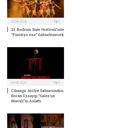
06.08.2026
0
23. Bodrum Bale Festivali’nde
“Pinokyo.exe” Sahnelenecek
06.08.2026
0
Cihangir Atölye Sahnesinden
Boran Özsaygı “Saloz’un
Mavalı”nı Anlattı