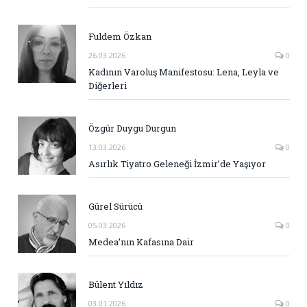
Fuldem Özkan
26.03.2026
0
Kadının Varoluş Manifestosu: Lena, Leyla ve
Diğerleri
Özgür Duygu Durgun
13.03.2026
0
Asırlık Tiyatro Geleneği İzmir’de Yaşıyor
Gürel Sürücü
05.03.2026
0
Medea’nın Kafasına Dair
Bülent Yıldız
03.01.2026
0