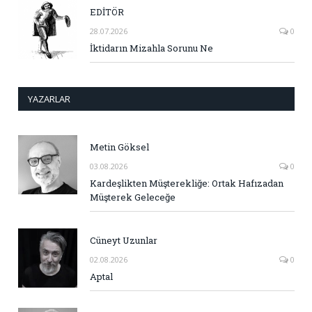
EDİTÖR
28.07.2026
0
İktidarın Mizahla Sorunu Ne
YAZARLAR
Metin Göksel
03.08.2026
0
Kardeşlikten Müşterekliğe: Ortak Hafızadan
Müşterek Geleceğe
Cüneyt Uzunlar
02.08.2026
0
Aptal