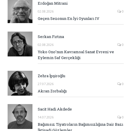
Erdoğan Mitrani
02.08.2026
0
Geçen Sezonun En İyi Oyunları IV
Serkan Fırtına
02.08.2026
0
Yoko Ono’nun Kavramsal Sanat Evreni ve
Eylemin Saf Gerçekliği
Zehra İpşiroğlu
27.07.2026
0
Akran Zorbalığı
Sacit Hadi Akdede
14.07.2026
0
Bağımsız Tiyatroların Bağımsızlığına Dair Bazı
İktisadi Gözlemler