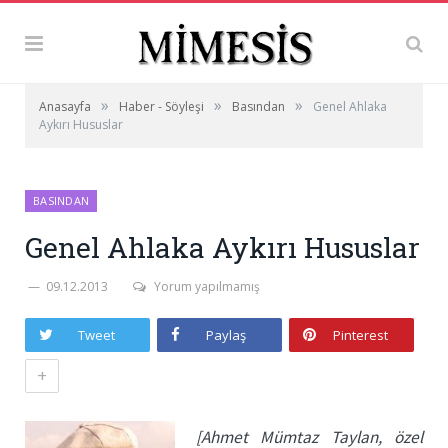
»
»
»
Anasayfa
Haber - Söyleşi
Basından
Genel Ahlaka
Aykırı Hususlar
BASINDAN
Genel Ahlaka Aykırı Hususlar
09.12.2013
Yorum yapılmamış
Tweet
Paylaş
Pinterest
+
[Ahmet Mümtaz Taylan, özel