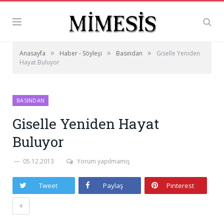
»
»
»
Anasayfa
Haber - Söyleşi
Basından
Giselle Yeniden
Hayat Buluyor
BASINDAN
Giselle Yeniden Hayat
Buluyor
05.12.2013
Yorum yapılmamış
Tweet
Paylaş
Pinterest
+