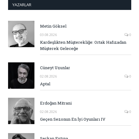
YAZARLAR
Metin Göksel
03.08.2026
0
Kardeşlikten Müşterekliğe: Ortak Hafızadan
Müşterek Geleceğe
Cüneyt Uzunlar
02.08.2026
0
Aptal
Erdoğan Mitrani
02.08.2026
0
Geçen Sezonun En İyi Oyunları IV
Serkan Fırtına