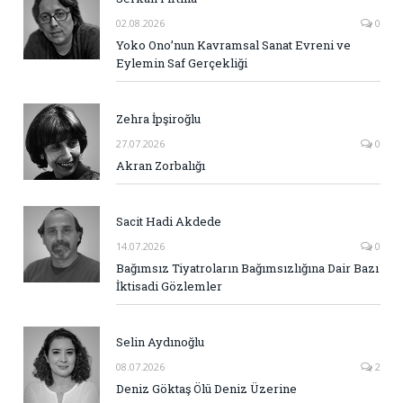
02.08.2026
0
Yoko Ono’nun Kavramsal Sanat Evreni ve
Eylemin Saf Gerçekliği
Zehra İpşiroğlu
27.07.2026
0
Akran Zorbalığı
Sacit Hadi Akdede
14.07.2026
0
Bağımsız Tiyatroların Bağımsızlığına Dair Bazı
İktisadi Gözlemler
Selin Aydınoğlu
08.07.2026
2
Deniz Göktaş Ölü Deniz Üzerine