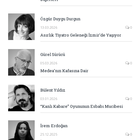
Özgür Duygu Durgun
13.03.2026
0
Asırlık Tiyatro Geleneği İzmir’de Yaşıyor
Gürel Sürücü
05.03.2026
0
Medea’nın Kafasına Dair
Bülent Yıldız
03.01.2026
0
“Kanlı Kabare” Oyununun Esbabı Mucibesi
İrem Erdoğan
25.12.2025
0