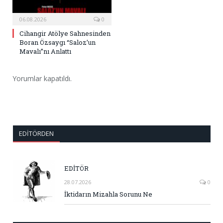
06.08.2026
0
Cihangir Atölye Sahnesinden
Boran Özsaygı “Saloz’un
Mavalı”nı Anlattı
Yorumlar kapatıldı.
EDITÖRDEN
EDİTÖR
28.07.2026
0
İktidarın Mizahla Sorunu Ne