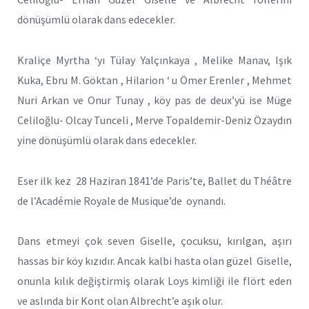
dönüşümlü olarak dans edecekler.
Kraliçe Myrtha ‘yı Tülay Yalçınkaya , Melike Manav, Işık
Kuka, Ebru M. Göktan , Hilarion ‘ u Ömer Erenler , Mehmet
Nuri Arkan ve Onur Tunay , köy pas de deux’yü ise Müge
Celiloğlu- Olcay Tunceli , Merve Topaldemir-Deniz Özaydın
yine dönüşümlü olarak dans edecekler.
Eser ilk kez 28 Haziran 1841’de Paris’te, Ballet du Théâtre
de l’Académie Royale de Musique’de oynandı.
Dans etmeyi çok seven Giselle, çocuksu, kırılgan, aşırı
hassas bir köy kızıdır. Ancak kalbi hasta olan güzel Giselle,
onunla kılık değiştirmiş olarak Loys kimliği ile flört eden
ve aslında bir Kont olan Albrecht’e aşık olur.