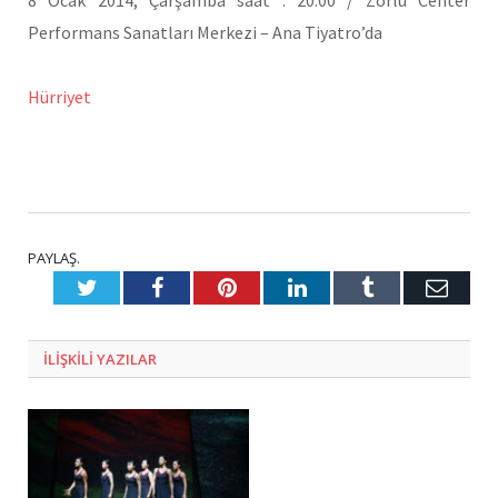
Performans Sanatları Merkezi – Ana Tiyatro’da
Hürriyet
PAYLAŞ.
Twitter
Facebook
Pinterest
LinkedIn
Tumblr
E-
Posta
ILIŞKILI
YAZILAR