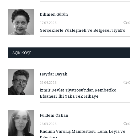
Dikmen Gürün
07.07.2026
0
Gerçeklerle Yüzleşmek ve Belgesel Tiyatro
AÇIK KÖŞE
Haydar Bayak
29.04.2026
0
İzmir Devlet Tiyatrosu’ndan Rembetiko
Efsanesi: İki Yaka Tek Hikaye
Fuldem Özkan
26.03.2026
0
Kadının Varoluş Manifestosu: Lena, Leyla ve
Diğerleri