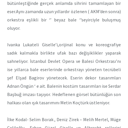
bütünleştiğinde gerçek anlamda sihrini tamamlayan bir
eser.Aynı zamanda uzun yıllardır özlenen ( AKM’den sonra)
orkestra eşlikli bir ‘’ beyaz bale ‘’seyirciyle buluşmuş
oluyor.
Ivanka Lukateli Giselle’i,orijinal konu ve koreografiye
sadık kalmakla birlikte ufak bazı değişiklikler yaparak
sahneliyor. İstanbul Devlet Opera ve Balesi Orkestrası’nı
ise yıllarca bale eserlerinde orkestrayı yöneten tecrübeli
şef Elşad Bagirov yönetecek. Eserin dekor tasarımları
Adnan Öngün ‘ e ait. Balenin kostüm tasarımları ise Serdar
Başbuğ imzası taşıyor. Hedeflenen görsel bütünlüğün son
halkası olan ışık tasarımını Metin Koçtürk üstleniyor.
İlke Kodal- Selim Borak , Deniz Zirek – Melih Mertel, Müge
Celiloğlu- Erhan Güzel Giselle ve Albrecht rollerini