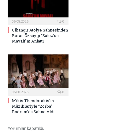
06.08.2026
0
Cihangir Atölye Sahnesinden
Boran Özsaygı “Saloz’un
Mavalı”nı Anlattı
06.08.2026
0
Mikis Theodorakis’in
Müzikleriyle “Zorba”
Bodrum’da Sahne Aldı
Yorumlar kapatıldı.