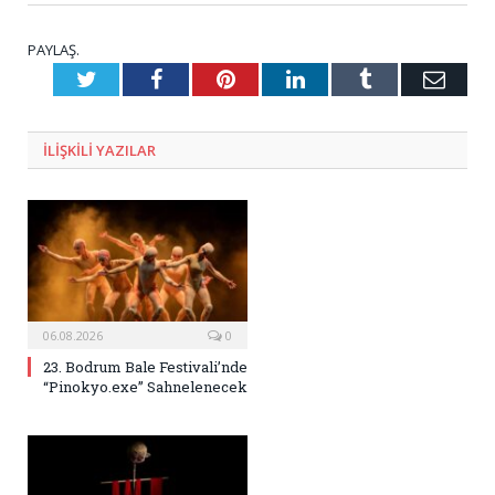
PAYLAŞ.
Twitter
Facebook
Pinterest
LinkedIn
Tumblr
E-
Posta
ILIŞKILI
YAZILAR
06.08.2026
0
23. Bodrum Bale Festivali’nde
“Pinokyo.exe” Sahnelenecek