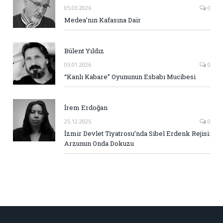
05.03.2026
0
Medea’nın Kafasına Dair
Bülent Yıldız
03.01.2026
0
“Kanlı Kabare” Oyununun Esbabı Mucibesi
İrem Erdoğan
25.12.2025
0
İzmir Devlet Tiyatrosu’nda Sibel Erdenk Rejisi:
Arzunun Onda Dokuzu