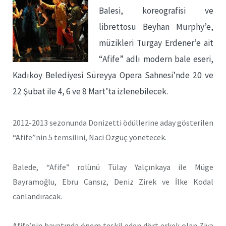
Balesi, koreografisi ve
librettosu Beyhan Murphy’e,
müzikleri Turgay Erdener’e ait
“Afife” adlı modern bale eseri,
Kadıköy Belediyesi Süreyya Opera Sahnesi’nde 20 ve
22 Şubat ile 4, 6 ve 8 Mart’ta izlenebilecek.
2012-2013 sezonunda Donizetti ödüllerine aday gösterilen
“Afife”nin 5 temsilini, Naci Özgüç yönetecek.
Balede, “Afife” rolünü Tülay Yalçınkaya ile Müge
Bayramoğlu, Ebru Cansız, Deniz Zirek ve İlke Kodal
canlandıracak.
Afife’nin hayatında önem teşkil eden dört erkek olan Ziya