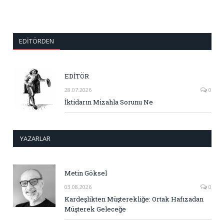
EDITÖRDEN
EDİTÖR
28.07.2026
0
İktidarın Mizahla Sorunu Ne
YAZARLAR
Metin Göksel
03.08.2026
0
Kardeşlikten Müşterekliğe: Ortak Hafızadan
Müşterek Geleceğe