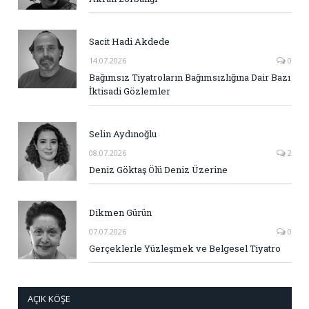
Sacit Hadi Akdede
14.07.2026
0
Bağımsız Tiyatroların Bağımsızlığına Dair Bazı
İktisadi Gözlemler
Selin Aydınoğlu
08.07.2026
2
Deniz Göktaş Ölü Deniz Üzerine
Dikmen Gürün
07.07.2026
0
Gerçeklerle Yüzleşmek ve Belgesel Tiyatro
AÇIK KÖŞE