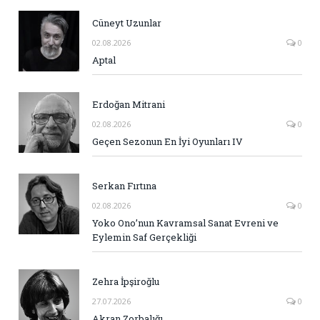
Cüneyt Uzunlar
02.08.2026
0
Aptal
Erdoğan Mitrani
02.08.2026
0
Geçen Sezonun En İyi Oyunları IV
Serkan Fırtına
02.08.2026
0
Yoko Ono’nun Kavramsal Sanat Evreni ve
Eylemin Saf Gerçekliği
Zehra İpşiroğlu
27.07.2026
0
Akran Zorbalığı