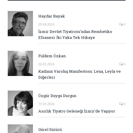
Haydar Bayak
29.04.2026
0
İzmir Devlet Tiyatrosu’ndan Rembetiko
Efsanesi: İki Yaka Tek Hikaye
Fuldem Özkan
26.03.2026
0
Kadının Varoluş Manifestosu: Lena, Leyla ve
Diğerleri
Özgür Duygu Durgun
13.03.2026
0
Asırlık Tiyatro Geleneği İzmir’de Yaşıyor
Gürel Sürücü