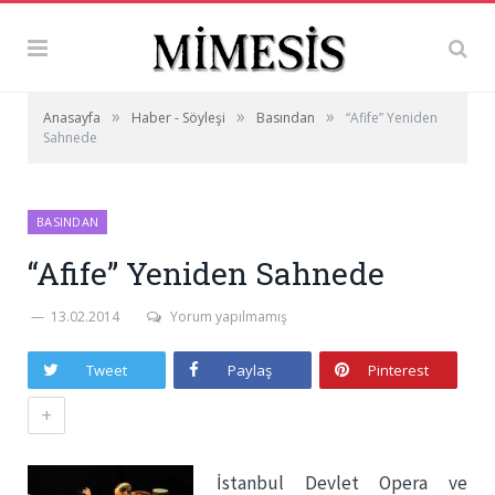
»
»
»
Anasayfa
Haber - Söyleşi
Basından
“Afife” Yeniden
Sahnede
BASINDAN
“Afife” Yeniden Sahnede
13.02.2014
Yorum yapılmamış
Tweet
Paylaş
Pinterest
+
İstanbul Devlet Opera ve