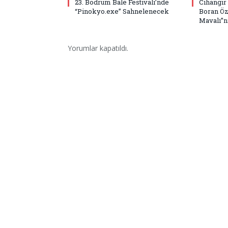
23. Bodrum Bale Festivali’nde
Cihangir
“Pinokyo.exe” Sahnelenecek
Boran Öz
Mavalı”nı
Yorumlar kapatıldı.