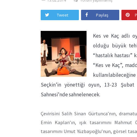
13.02.2014
Yorum yapılmamış
Tweet
Paylaş
P
Kes ve Kaç adlı oy
olduğu büyük tehli
“hastalık hastası” k
“Kes ve Kaç”, madd
kullanılabileceğin
Seçkin’in yönettiği oyun, 13-23 Şubat
Sahnesi’nde sahnelenecek.
Çevirisini Salih Sinan Gürtunca’nın, drama
Emin Kaplan’ın, ışık tasarımını Mahmut Ö
tasarımını Umut Yüzbaşıoğlu’nun, görsel tasa