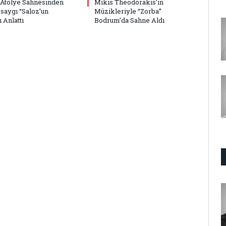
 Atölye Sahnesinden
Mikis Theodorakis’in
saygı “Saloz’un
Müzikleriyle “Zorba”
 Anlattı
Bodrum’da Sahne Aldı