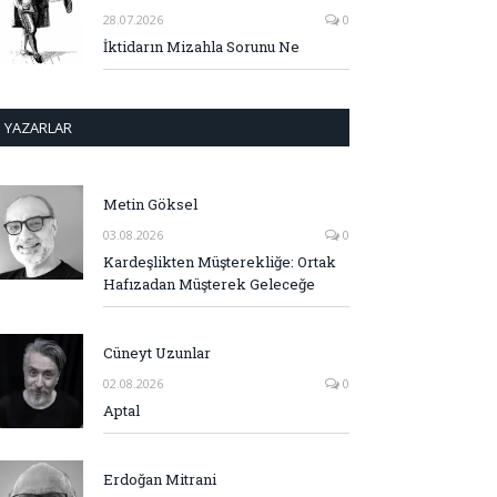
28.07.2026
0
İktidarın Mizahla Sorunu Ne
YAZARLAR
Metin Göksel
03.08.2026
0
Kardeşlikten Müşterekliğe: Ortak
Hafızadan Müşterek Geleceğe
Cüneyt Uzunlar
02.08.2026
0
Aptal
Erdoğan Mitrani