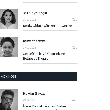
Selin Aydınoğlu
08.07.2026
2
Deniz Göktaş Ölü Deniz Üzerine
Dikmen Gürün
07.07.2026
0
Gerçeklerle Yüzleşmek ve
Belgesel Tiyatro
AÇIK KÖŞE
Haydar Bayak
29.04.2026
0
İzmir Devlet Tiyatrosu’ndan