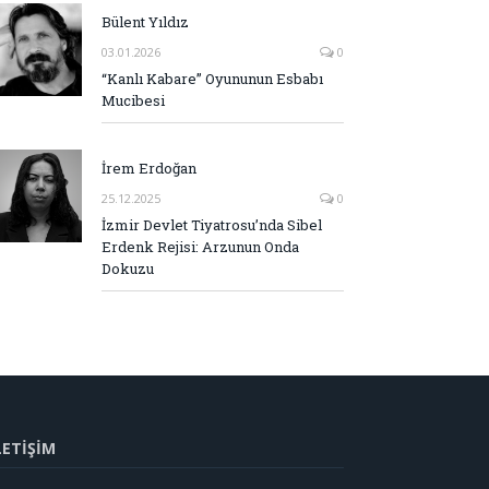
Bülent Yıldız
03.01.2026
0
“Kanlı Kabare” Oyununun Esbabı
Mucibesi
İrem Erdoğan
25.12.2025
0
İzmir Devlet Tiyatrosu’nda Sibel
Erdenk Rejisi: Arzunun Onda
Dokuzu
LETİŞİM