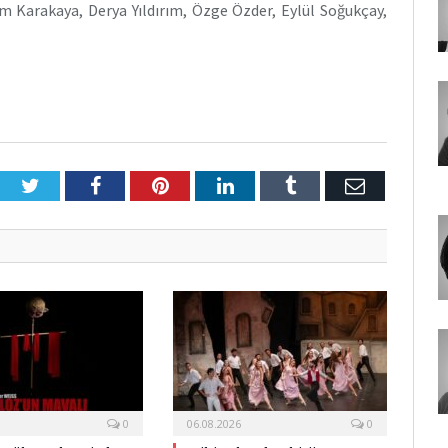
em Karakaya, Derya Yıldırım, Özge Özder, Eylül Soğukçay,
Twitter
Facebook
Pinterest
LinkedIn
Tumblr
E-
Posta
0
06.08.2026
0