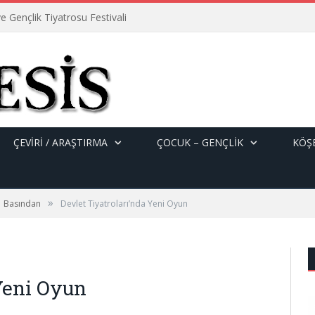
e Gençlik Tiyatrosu Festivali
ÇEVİRİ / ARAŞTIRMA
ÇOCUK – GENÇLIK
KÖŞE
»
Basından
Devlet Tiyatroları’nda Yeni Oyun
Yeni Oyun