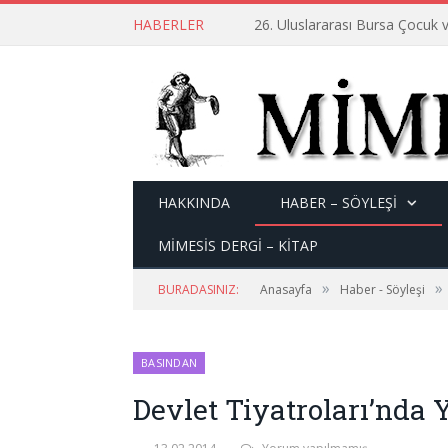
HABERLER
26. Uluslararası Bursa Çocuk v
HAKKINDA
HABER – SÖYLEŞI
MİMESİS DERGİ – KİTAP
»
»
BURADASINIZ:
Anasayfa
Haber - Söyleşi
BASINDAN
Devlet Tiyatroları’nda 