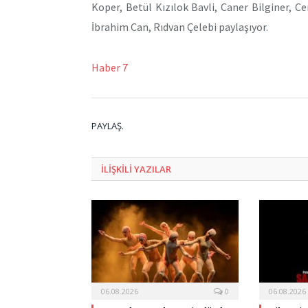
Koper, Betül Kızılok Bavli, Caner Bilginer, C
İbrahim Can, Rıdvan Çelebi paylaşıyor.
Haber 7
PAYLAŞ.
ILIŞKILI
YAZILAR
06.08.2026
0
06.08.2026