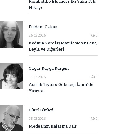
Rembetiko Efsanesi: İki Yaka Tek
Hikaye
Fuldem Özkan
26.03.2026
0
Kadının Varoluş Manifestosu: Lena,
Leyla ve Diğerleri
Özgür Duygu Durgun
13.03.2026
0
Asırlık Tiyatro Geleneği İzmir’de
Yaşıyor
Gürel Sürücü
05.03.2026
0
Medea’nın Kafasına Dair