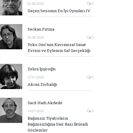
02.08.2026
0
Geçen Sezonun En İyi Oyunları IV
Serkan Fırtına
02.08.2026
0
Yoko Ono’nun Kavramsal Sanat
Evreni ve Eylemin Saf Gerçekliği
Zehra İpşiroğlu
27.07.2026
0
Akran Zorbalığı
Sacit Hadi Akdede
14.07.2026
0
Bağımsız Tiyatroların
Bağımsızlığına Dair Bazı İktisadi
Gözlemler