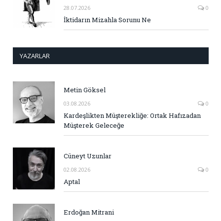
28.07.2026
0
İktidarın Mizahla Sorunu Ne
YAZARLAR
Metin Göksel
03.08.2026
0
Kardeşlikten Müşterekliğe: Ortak Hafızadan
Müşterek Geleceğe
Cüneyt Uzunlar
02.08.2026
0
Aptal
Erdoğan Mitrani