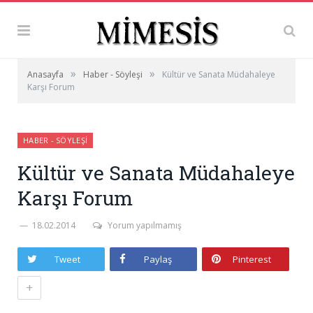
»
»
Anasayfa
Haber - Söyleşi
Kültür ve Sanata Müdahaleye
Karşı Forum
HABER - SÖYLEŞI
Kültür ve Sanata Müdahaleye
Karşı Forum
18.02.2014
Yorum yapılmamış
Tweet
Paylaş
Pinterest
+