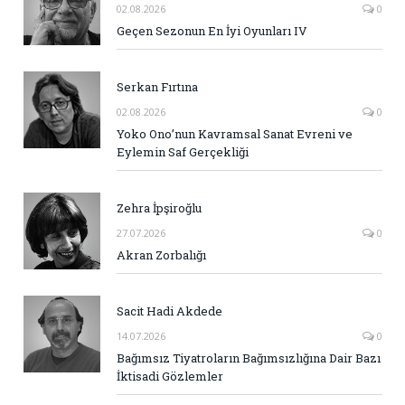
02.08.2026
0
Geçen Sezonun En İyi Oyunları IV
Serkan Fırtına
02.08.2026
0
Yoko Ono’nun Kavramsal Sanat Evreni ve
Eylemin Saf Gerçekliği
Zehra İpşiroğlu
27.07.2026
0
Akran Zorbalığı
Sacit Hadi Akdede
14.07.2026
0
Bağımsız Tiyatroların Bağımsızlığına Dair Bazı
İktisadi Gözlemler