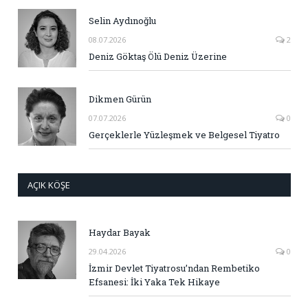
Selin Aydınoğlu
08.07.2026
2
Deniz Göktaş Ölü Deniz Üzerine
Dikmen Gürün
07.07.2026
0
Gerçeklerle Yüzleşmek ve Belgesel Tiyatro
AÇIK KÖŞE
Haydar Bayak
29.04.2026
0
İzmir Devlet Tiyatrosu’ndan Rembetiko
Efsanesi: İki Yaka Tek Hikaye