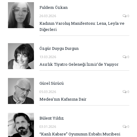
Fuldem Özkan
26.03.2026
0
Kadının Varoluş Manifestosu: Lena, Leyla ve
Diğerleri
Özgür Duygu Durgun
13.03.2026
0
Asırlık Tiyatro Geleneği İzmir’de Yaşıyor
Gürel Sürücü
05.03.2026
0
Medea’nın Kafasına Dair
Bülent Yıldız
03.01.2026
0
“Kanlı Kabare” Oyununun Esbabı Mucibesi