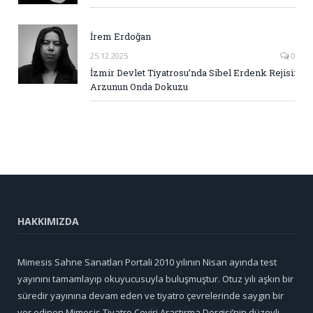
İrem Erdoğan
25.12.2025
0
İzmir Devlet Tiyatrosu’nda Sibel Erdenk Rejisi:
Arzunun Onda Dokuzu
HAKKIMIZDA
Mimesis Sahne Sanatları Portali 2010 yılının Nisan ayında test
yayınını tamamlayıp okuyucusuyla buluşmuştur. Otuz yılı aşkın bir
süredir yayınına devam eden ve tiyatro çevrelerinde saygın bir
yer edinen Mimesis Tiyatro Çeviri Araştırma Dergisi’nin düzeyli