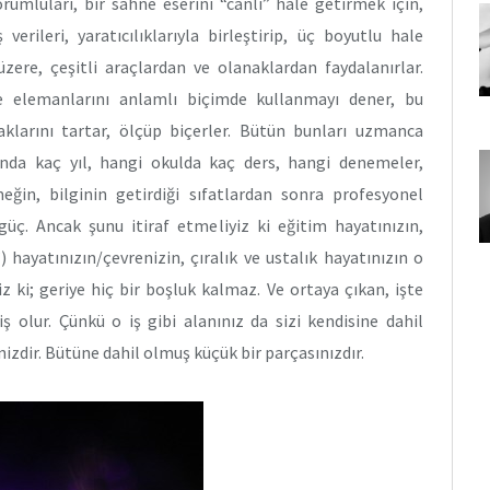
rumluları, bir sahne eserini “canlı” hale getirmek için,
verileri, yaratıcılıklarıyla birleştirip, üç boyutlu hale
zere, çeşitli araçlardan ve olanaklardan faydalanırlar.
ne elemanlarını anlamlı biçimde kullanmayı dener, bu
klarını tartar, ölçüp biçerler. Bütün bunları uzmanca
ında kaç yıl, hangi okulda kaç ders, hangi denemeler,
ğin, bilginin getirdiği sıfatlardan sonra profesyonel
ç. Ancak şunu itiraf etmeliyiz ki eğitim hayatınızın,
) hayatınızın/çevrenizin, çıralık ve ustalık hayatınızın o
z ki; geriye hiç bir boşluk kalmaz. Ve ortaya çıkan, işte
 olur. Çünkü o iş gibi alanınız da sizi kendisine dahil
nizdir. Bütüne dahil olmuş küçük bir parçasınızdır.