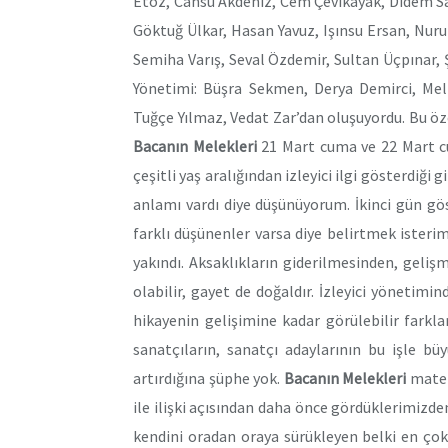
Etöz, Cansu Akdeniz, Cem Çevikayak, Didem Sa
Göktuğ Ülkar, Hasan Yavuz, Işınsu Ersan, Nu
Semiha Varış, Seval Özdemir, Sultan Üçpınar, 
Yönetimi: Büşra Sekmen, Derya Demirci, M
Tuğçe Yılmaz, Vedat Zar’dan oluşuyordu. Bu 
Bacanın Melekleri
21 Mart cuma ve 22 Mart cu
çeşitli yaş aralığından izleyici ilgi gösterdiği g
anlamı vardı diye düşünüyorum. İkinci gün gös
farklı düşünenler varsa diye belirtmek isterim
yakındı. Aksaklıkların giderilmesinden, geli
olabilir, gayet de doğaldır. İzleyici yönetimi
hikayenin gelişimine kadar görülebilir fark
sanatçıların, sanatçı adaylarının bu işle bü
artırdığına şüphe yok.
Bacanın Melekleri
mater
ile ilişki açısından daha önce gördüklerimizden
kendini oradan oraya sürükleyen belki en çok