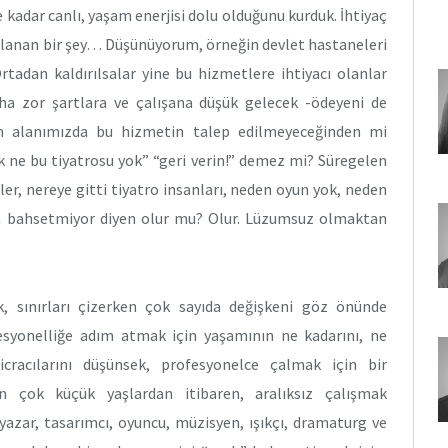
 kadar canlı, yaşam enerjisi dolu olduğunu kurduk. İhtiyaç
uklanan bir şey… Düşünüyorum, örneğin devlet hastaneleri
tadan kaldırılsalar yine bu hizmetlere ihtiyacı olanlar
daha zor şartlara ve çalışana düşük gelecek -ödeyeni de
zim alanımızda bu hizmetin talep edilmeyeceğinden mi
 ne bu tiyatrosu yok” “geri verin!” demez mi? Süregelen
r, nereye gitti tiyatro insanları, neden oyun yok, neden
an bahsetmiyor diyen olur mu? Olur. Lüzumsuz olmaktan
, sınırları çizerken çok sayıda değişkeni göz önünde
esyonelliğe adım atmak için yaşamının ne kadarını, ne
icracılarını düşünsek, profesyonelce çalmak için bir
 çok küçük yaşlardan itibaren, aralıksız çalışmak
yazar, tasarımcı, oyuncu, müzisyen, ışıkçı, dramaturg ve