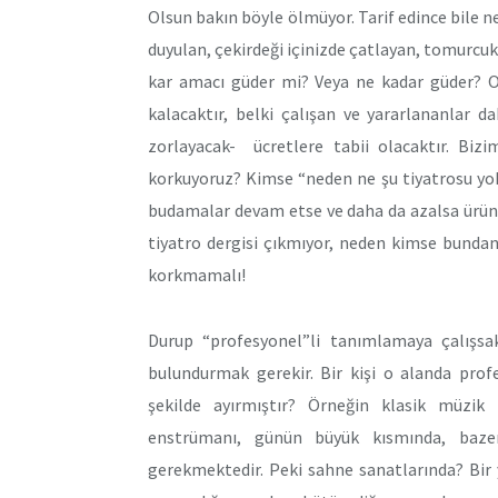
Olsun bakın böyle ölmüyor. Tarif edince bile ne
duyulan, çekirdeği içinizde çatlayan, tomurc
kar amacı güder mi? Veya ne kadar güder? Or
kalacaktır, belki çalışan ve yararlananlar 
zorlayacak- ücretlere tabii olacaktır. Bi
korkuyoruz? Kimse “neden ne şu tiyatrosu yok
budamalar devam etse ve daha da azalsa ürünle
tiyatro dergisi çıkmıyor, neden kimse bund
korkmamalı!
Durup “profesyonel”li tanımlamaya çalışsak
bulundurmak gerekir. Bir kişi o alanda prof
şekilde ayırmıştır? Örneğin klasik müzik 
enstrümanı, günün büyük kısmında, bazen
gerekmektedir. Peki sahne sanatlarında? Bir 