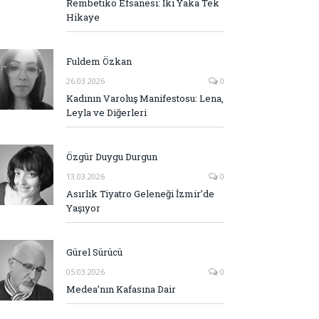
Rembetiko Efsanesi: İki Yaka Tek
Hikaye
Fuldem Özkan
26.03.2026
0
Kadının Varoluş Manifestosu: Lena,
Leyla ve Diğerleri
Özgür Duygu Durgun
13.03.2026
0
Asırlık Tiyatro Geleneği İzmir’de
Yaşıyor
Gürel Sürücü
05.03.2026
0
Medea’nın Kafasına Dair