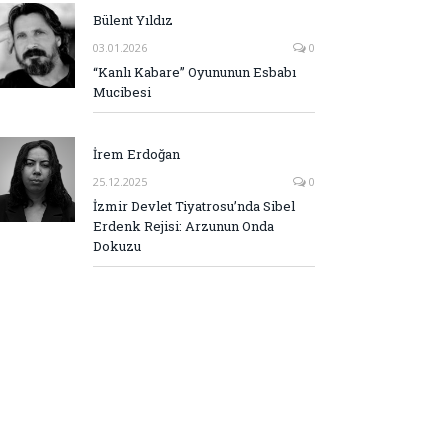
Bülent Yıldız
03.01.2026
0
“Kanlı Kabare” Oyununun Esbabı
Mucibesi
İrem Erdoğan
25.12.2025
0
İzmir Devlet Tiyatrosu’nda Sibel
Erdenk Rejisi: Arzunun Onda
Dokuzu