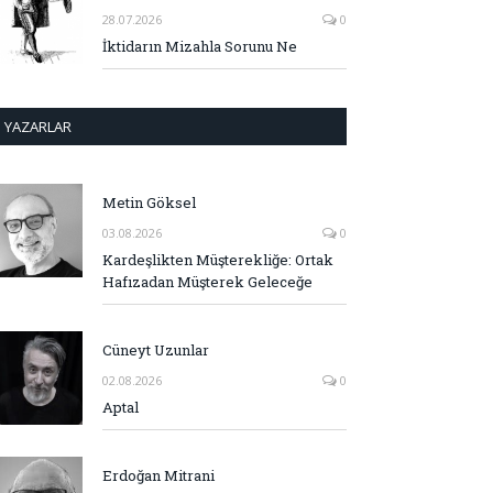
28.07.2026
0
İktidarın Mizahla Sorunu Ne
YAZARLAR
Metin Göksel
03.08.2026
0
Kardeşlikten Müşterekliğe: Ortak
Hafızadan Müşterek Geleceğe
Cüneyt Uzunlar
02.08.2026
0
Aptal
Erdoğan Mitrani