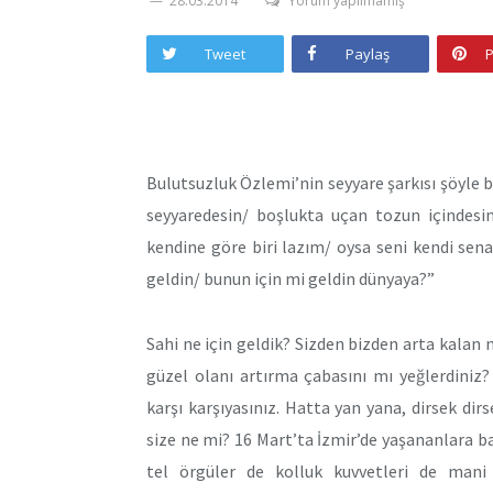
28.03.2014
Yorum yapılmamış
Tweet
Paylaş
P
Bulutsuzluk Özlemi’nin seyyare şarkısı şöyle 
seyyaredesin/ boşlukta uçan tozun içindesi
kendine göre biri lazım/ oysa seni kendi sena
geldin/ bunun için mi geldin dünyaya?”
Sahi ne için geldik? Sizden bizden arta kalan 
güzel olanı artırma çabasını mı yeğlerdiniz?
karşı karşıyasınız. Hatta yan yana, dirsek di
size ne mi? 16 Mart’ta İzmir’de yaşananlara ba
tel örgüler de kolluk kuvvetleri de mani 