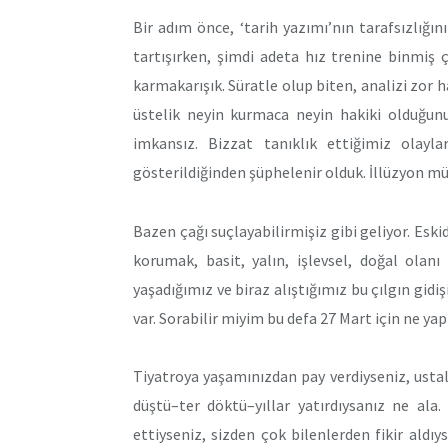
Bir adım önce, ‘tarih yazımı’nın tarafsızlığ
tartışırken, şimdi adeta hız trenine binmiş
karmakarışık. Süratle olup biten, analizi zor had
üstelik neyin kurmaca neyin hakiki olduğunu
imkansız. Bizzat tanıklık ettiğimiz olayla
gösterildiğinden şüphelenir olduk. İllüzyon m
Bazen çağı suçlayabilirmişiz gibi geliyor. Eski
korumak, basit, yalın, işlevsel, doğal olan
yaşadığımız ve biraz alıştığımız bu çılgın gid
var. Sorabilir miyim bu defa 27 Mart için ne y
Tiyatroya yaşamınızdan pay verdiyseniz, usta
düştü–ter döktü–yıllar yatırdıysanız ne ala.
ettiyseniz, sizden çok bilenlerden fikir aldıy