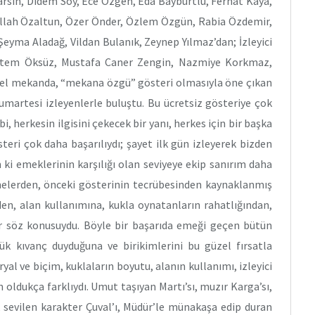
rsın, Didem Soy, Ece Özgen, Eda Bayburtlu, Ferhat Kaya,
rullah Özaltun, Özer Önder, Özlem Özgün, Rabia Özdemir,
Şeyma Aladağ, Vildan Bulanık, Zeynep Yılmaz’dan; İzleyici
eltem Öksüz, Mustafa Caner Zengin, Nazmiye Korkmaz,
özel mekanda, “mekana özgü” gösteri olmasıyla öne çıkan
martesi izleyenlerle buluştu. Bu ücretsiz gösteriye çok
ibi, herkesin ilgisini çekecek bir yanı, herkes için bir başka
teri çok daha başarılıydı; şayet ilk gün izleyerek bizden
 ki emeklerinin karşılığı olan seviyeye ekip sanırım daha
şmelerden, önceki gösterinin tecrübesinden kaynaklanmış
nden, alan kullanımına, kukla oynatanların rahatlığından,
lar söz konusuydu. Böyle bir başarıda emeği geçen bütün
yük kıvanç duyduğuna ve birikimlerini bu güzel fırsatla
yal ve biçim, kuklaların boyutu, alanın kullanımı, izleyici
 oldukça farklıydı. Umut taşıyan Martı’sı, muzır Karga’sı,
 sevilen karakter Çuval’ı, Müdür’le münakaşa edip duran