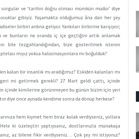
ını sorgular ve ‘tarihin doğru olması mümkün müdür’ diye
 çocuklar gibiyiz. Yaşamakta olduğumuz âna dair her şey
iseler birbiri ardına geliyor. Yankıları birbirine karışıyor;
 ve bunların ne oranda iç içe geçtiğini artık anlamak
rın bile tezgahlandığından, bize gösterilmek istenin
üptelası mıyız yoksa halüsinasyonlara mı boğulduk?
den kalan bir insanlık mı aradığımız? Eskiden kalanları mı
ı geri mi getirmek gerekli? 27 Mart geldi çattı, içinde
işin içinde kimilerine görünmeyen bu günün bizim için yeri
aptın diye önce aynada kendime sonra da dönüp herkese?
larınıza hem kıymet hem biraz kulak verdiyseniz, yollara
 Hele ki özeleştiri yaptıysanız, dostlarınızla münakaşa
sanız, az bilene fikir verdiyseniz… Çok şey mi istiyoruz?