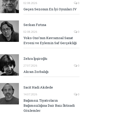
02.08.2026
0
Geçen Sezonun En İyi Oyunları IV
Serkan Fırtına
02.08.2026
0
Yoko Ono’nun Kavramsal Sanat
Evreni ve Eylemin Saf Gerçekliği
Zehra İpşiroğlu
27.07.2026
0
Akran Zorbalığı
Sacit Hadi Akdede
14.07.2026
0
Bağımsız Tiyatroların
Bağımsızlığına Dair Bazı İktisadi
Gözlemler