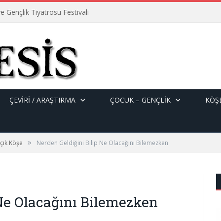
e Gençlik Tiyatrosu Festivali
ÇEVİRİ / ARAŞTIRMA
ÇOCUK – GENÇLIK
KÖŞE
»
çık Köşe
Nerden Geldiğini Bilip Ne Olacağını Bilemezken
 Ne Olacağını Bilemezken