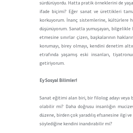
sürdürüyordu. Hatta pratik örneklerini de yaşa
ifade biçimi? Eğer sanat ve ürettikleri tam
korkuyorum. İnanç sistemlerine, kültürlere ho
düşünüyorum. Sanatla yumuşayan, bilgelikle bi
etmesine sınırlar çizen, başkalarının hakları
korumayı, birey olmayı, kendini denetim altı
etrafında yaşamış eski insanları, tiyatronu
getiriyorum.
Ey Sosyal Bilimler!
Sanat eğitimi alan biri, bir filolog adayı veya 
olabilir mi? Daha doğrusu insanlığın mucizev
düzene, birden çok yaradılış efsanesine ilgi v
söylediğine kendini inandırabilir mi?