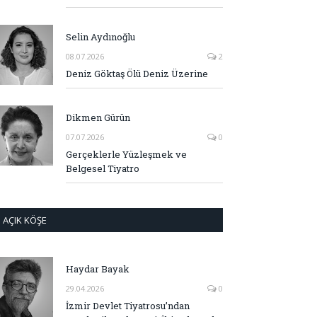
Selin Aydınoğlu
08.07.2026
2
Deniz Göktaş Ölü Deniz Üzerine
Dikmen Gürün
07.07.2026
0
Gerçeklerle Yüzleşmek ve
Belgesel Tiyatro
AÇIK KÖŞE
Haydar Bayak
29.04.2026
0
İzmir Devlet Tiyatrosu’ndan