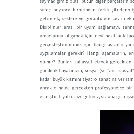
saymadığımız olası bütün diğer parçaların so
süreç boyunca birbirinden farklı şifrelenmiş 
getirerek, seslere ve görüntülere çevirmek ü
Disiplinler arası bir uyum sağlamayı, sah
amaçlarına ulaşmak için neyi nasıl anlataca
gerçekleştirebilmek için hangi ustanın yan
uygulamalar gerekir? Hangi aşamaların, eme
olunur? Bunları tahayyül etmek gerçekten gü
gündelik hayatınızın, sosyal (ve “anti-sosyal”
kadar büyük kısmını tiyatro sanatına verirsini
ancak o halde gerçekten profesyonelce bir iş
etmiştir. Tiyatro size gelmez, siz ona gitmişsi