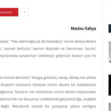
+
interest
Mavisu Kahya
başlar: “Hey ademoğlu ya da havvakızı/ sen ki dünya denen
n/ zaman belirsiz/ karnın doymalı ve barınman lazım/
ryolarında oynatırlar/ cebelleşir gidersin/ bunun için mi
ne olacak dersiniz? Kavga, gürültü, savaş, dövüş mü yoksa
 Anlamlı olanların tümüne sırtını dönen bir kalabalıkla
rseğesiniz. Sanatın her türlüsüne sırtını dönen toplumdan
kılırsa her an karşınıza çıkabilecek geçimsizliğe, aradaki
değil. Metaforik olarak bu çarpışma zaten varlığını