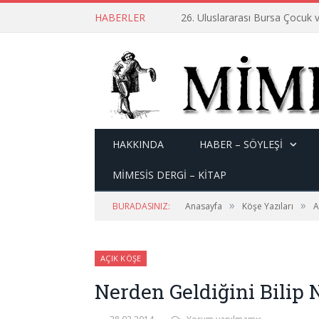
HABERLER
26. Uluslararası Bursa Çocuk v
HAKKINDA
HABER – SÖYLEŞI
MİMESİS DERGİ – KİTAP
»
»
BURADASINIZ:
Anasayfa
Köşe Yazıları
A
AÇIK KÖŞE
Nerden Geldiğini Bilip