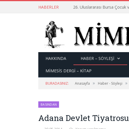
HABERLER
26. Uluslararası Bursa Çocuk v
HAKKINDA
HABER – SÖYLEŞI
MİMESİS DERGİ – KİTAP
»
»
BURADASINIZ:
Anasayfa
Haber - Söyleşi
BASINDAN
Adana Devlet Tiyatros