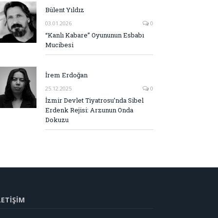
Bülent Yıldız
03.01.2026
0
“Kanlı Kabare” Oyununun Esbabı
Mucibesi
İrem Erdoğan
25.12.2025
0
İzmir Devlet Tiyatrosu’nda Sibel
Erdenk Rejisi: Arzunun Onda
Dokuzu
LETİŞİM