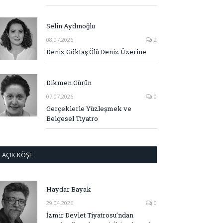
Selin Aydınoğlu
08.07.2026
2
Deniz Göktaş Ölü Deniz Üzerine
Dikmen Gürün
07.07.2026
0
Gerçeklerle Yüzleşmek ve
Belgesel Tiyatro
AÇIK KÖŞE
Haydar Bayak
29.04.2026
0
İzmir Devlet Tiyatrosu’ndan