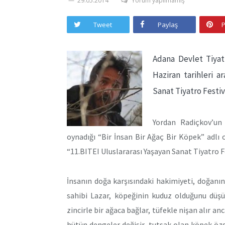
29.05.2014
Yorum yapılmamış
Tweet
Paylaş
P
Adana Devlet Tiyat
Haziran tarihleri 
Sanat Tiyatro Festiv
Yordan Radiçkov’un
oynadığı “Bir İnsan Bir Ağaç Bir Köpek” adl
“11.BITEI Uluslararası Yaşayan Sanat Tiyatro F
İnsanın doğa karşısındaki hakimiyeti, doğanı
sahibi Lazar, köpeğinin kuduz olduğunu düş
zincirle bir ağaca bağlar, tüfekle nişan alır an
bütün dengeler değişir, tutsak olan köpek öz