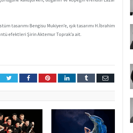
stüm tasarımı Bengisu Mukiyen’e, ışık tasarımı H.İbrahim
ntü efektleri Şirin Aktemur Toprak’a ait.
Twitter
Facebook
Pinterest
LinkedIn
Tumblr
E-
Posta