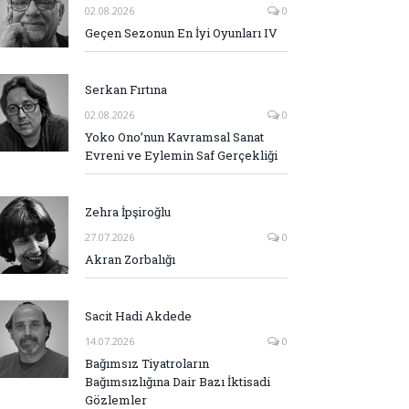
02.08.2026
0
Geçen Sezonun En İyi Oyunları IV
Serkan Fırtına
02.08.2026
0
Yoko Ono’nun Kavramsal Sanat
Evreni ve Eylemin Saf Gerçekliği
Zehra İpşiroğlu
27.07.2026
0
Akran Zorbalığı
Sacit Hadi Akdede
14.07.2026
0
Bağımsız Tiyatroların
Bağımsızlığına Dair Bazı İktisadi
Gözlemler