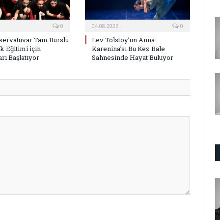
0
04.08.2026
0
ervatuvar Tam Burslu
Lev Tolstoy’un Anna
k Eğitimi için
Karenina’sı Bu Kez Bale
rı Başlatıyor
Sahnesinde Hayat Buluyor