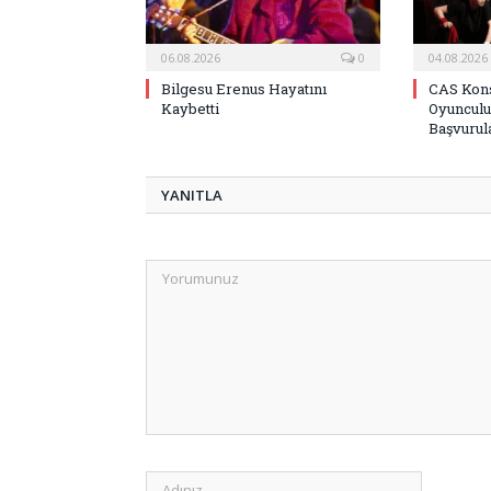
06.08.2026
0
04.08.2026
Bilgesu Erenus Hayatını
CAS Kons
Kaybetti
Oyunculu
Başvurula
YANITLA