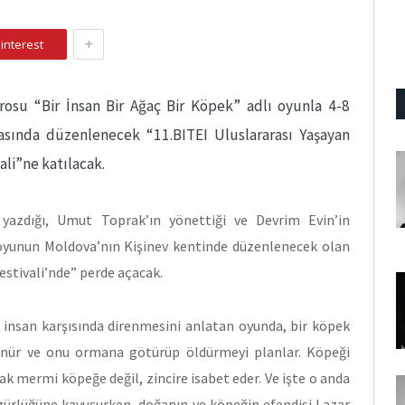
+
interest
rosu “Bir İnsan Bir Ağaç Bir Köpek” adlı oyunla 4-8
arasında düzenlenecek “11.BITEI Uluslararası Yaşayan
ali”ne katılacak.
 yazdığı, Umut Toprak’ın yönettiği ve Devrim Evin’in
ı oyunun Moldova’nın Kişinev kentinde düzenlenecek olan
estivali’nde” perde açacak.
n insan karşısında direnmesini anlatan oyunda, bir köpek
ünür ve onu ormana götürüp öldürmeyi planlar. Köpeği
cak mermi köpeğe değil, zincire isabet eder. Ve işte o anda
gürlüğüne kavuşurken, doğanın ve köpeğin efendisi Lazar