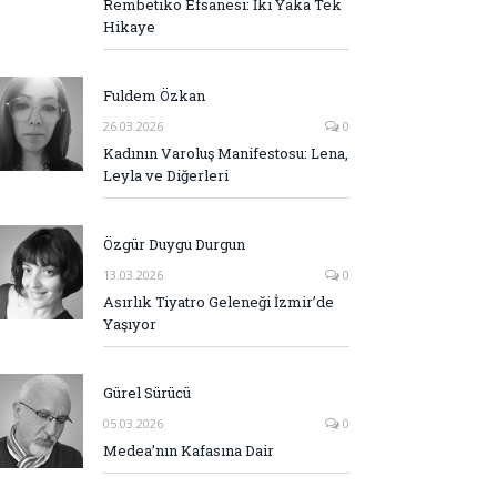
Rembetiko Efsanesi: İki Yaka Tek
Hikaye
Fuldem Özkan
26.03.2026
0
Kadının Varoluş Manifestosu: Lena,
Leyla ve Diğerleri
Özgür Duygu Durgun
13.03.2026
0
Asırlık Tiyatro Geleneği İzmir’de
Yaşıyor
Gürel Sürücü
05.03.2026
0
Medea’nın Kafasına Dair