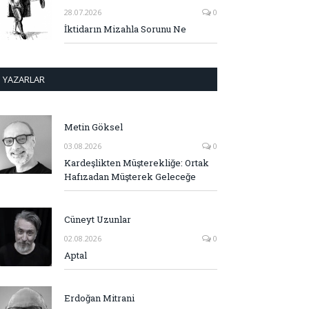
28.07.2026
0
İktidarın Mizahla Sorunu Ne
YAZARLAR
Metin Göksel
03.08.2026
0
Kardeşlikten Müşterekliğe: Ortak
Hafızadan Müşterek Geleceğe
Cüneyt Uzunlar
02.08.2026
0
Aptal
Erdoğan Mitrani