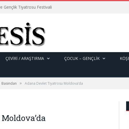
e Gençlik Tiyatrosu Festivali
ÇEVİRİ / ARAŞTIRMA
ÇOCUK – GENÇLIK
KÖŞE
»
Basından
Adana Devlet Tiyatrosu Moldova’da
u Moldova’da