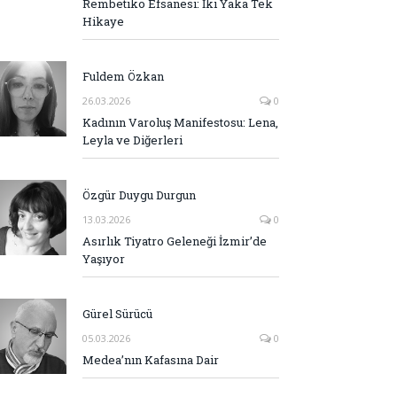
Rembetiko Efsanesi: İki Yaka Tek
Hikaye
Fuldem Özkan
26.03.2026
0
Kadının Varoluş Manifestosu: Lena,
Leyla ve Diğerleri
Özgür Duygu Durgun
13.03.2026
0
Asırlık Tiyatro Geleneği İzmir’de
Yaşıyor
Gürel Sürücü
05.03.2026
0
Medea’nın Kafasına Dair