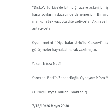
“Disko”, Türkiye’de bilindiği üzere askeri bir
karşı soykırım düzeyinde denemesidir. Bir örü
mahkûm tek vücutta dile geliyorlar. Aklın ve ha
anlatıyorlar.
Oyun metni “Diyarbakır 5No’lu Cezaevi” ile 
görüşmeler kaynak alınarak yazılmıştır.
Yazan: Mîrza Metîn
Yöneten: Berfîn Zenderlîoğlu Oynayan: Mîrza 
(Türkçe üstyazı kullanılmaktadır)
7/15/19/26 Mayıs 20:30