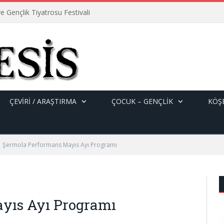
e Gençlik Tiyatrosu Festivali
ÇEVİRİ / ARAŞTIRMA
ÇOCUK – GENÇLIK
KÖŞE
Şermola Performans Mayıs Ayı Programı
yıs Ayı Programı