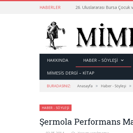
HABERLER
26. Uluslararası Bursa Çocuk v
HAKKINDA
HABER – SÖYLEŞI
MİMESİS DERGİ – KİTAP
»
»
BURADASINIZ:
Anasayfa
Haber - Söyleşi
HABER - SÖYLEŞI
Şermola Performans Ma