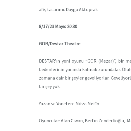
afiş tasarımı: Duygu Aktoprak
8/17/23 Mayıs 20:30
GOR/Destar Theatre
DESTAR’ın yeni oyunu “GOR (Mezar)”, bir mez
bedenlerinin yanında kalmak zorundalar. Ölüler
zamana dair bir şeyler geveliyorlar. Geveliy
bir şey yok.
Yazan ve Yöneten: Mîrza Metîn
Oyuncular: Alan Ciwan, Berfîn Zenderlioğlu, Me