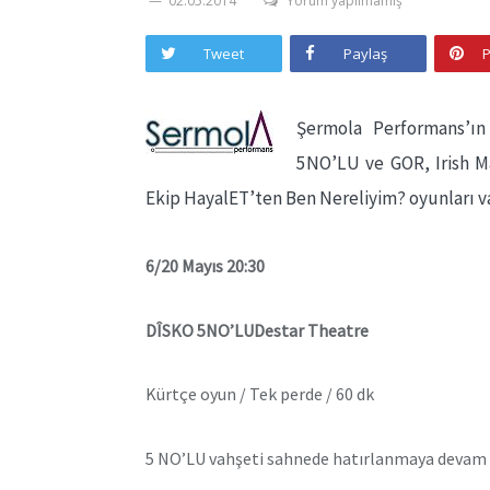
02.05.2014
Yorum yapılmamış
Tweet
Paylaş
P
Şermola Performans’ın
5NO’LU ve GOR, Irish M
Ekip HayalET’ten Ben Nereliyim? oyunları va
6/20 Mayıs 20:30
DÎSKO 5NO’LUDestar Theatre
Kürtçe oyun / Tek perde / 60 dk
5 NO’LU vahşeti sahnede hatırlanmaya devam 