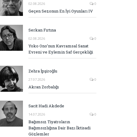
02.08.2026
0
Geçen Sezonun En İyi Oyunları IV
Serkan Fırtına
02.08.2026
0
Yoko Ono’nun Kavramsal Sanat
Evreni ve Eylemin Saf Gerçekliği
Zehra İpşiroğlu
27.07.2026
0
Akran Zorbalığı
Sacit Hadi Akdede
14.07.2026
0
Bağımsız Tiyatroların
Bağımsızlığına Dair Bazı İktisadi
Gözlemler