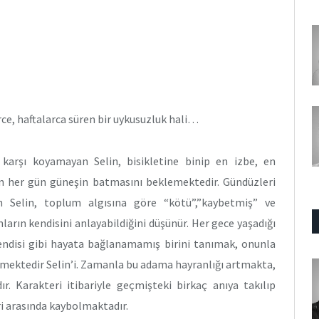
rce, haftalarca süren bir uykusuzluk hali…
 karşı koyamayan Selin, bisikletine binip en izbe, en
çin her gün güneşin batmasını beklemektedir. Gündüzleri
yen Selin, toplum algısına göre “kötü”,”kaybetmiş” ve
ların kendisini anlayabildiğini düşünür. Her gece yaşadığı
. Kendisi gibi hayata bağlanamamış birini tanımak, onunla
kmektedir Selin’i. Zamanla bu adama hayranlığı artmakta,
r. Karakteri itibariyle geçmişteki birkaç anıya takılıp
ri arasında kaybolmaktadır.