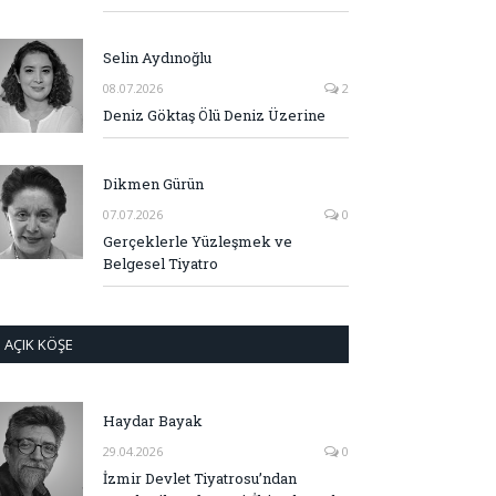
Selin Aydınoğlu
08.07.2026
2
Deniz Göktaş Ölü Deniz Üzerine
Dikmen Gürün
07.07.2026
0
Gerçeklerle Yüzleşmek ve
Belgesel Tiyatro
AÇIK KÖŞE
Haydar Bayak
29.04.2026
0
İzmir Devlet Tiyatrosu’ndan