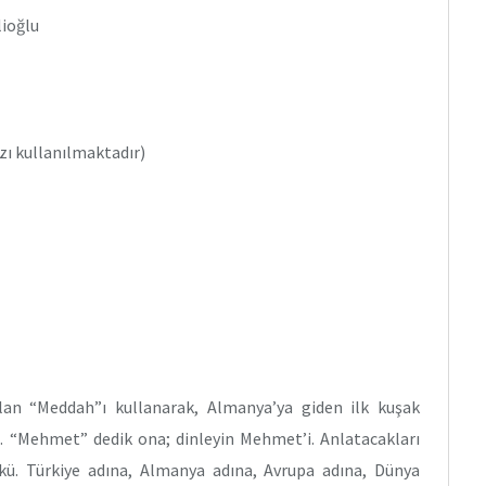
lioğlu
zı kullanılmaktadır)
olan “Meddah”ı kullanarak, Almanya’ya giden ilk kuşak
ze. “Mehmet” dedik ona; dinleyin Mehmet’i. Anlatacakları
ünkü. Türkiye adına, Almanya adına, Avrupa adına, Dünya