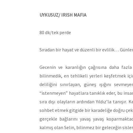
UYKUSUZ/ IRISH MAFIA
80 dk/tek perde
Sıradan bir hayat ve düzenli bir evlilik… Günle
Gecenin ve karanlığın çağrısına daha fazla
bilinmedik, en tehlikeli yerleri keşfetmek i
deliliğini sınırlayan, güneş ışığını sevme
“istenmeyen” hayatlara tanıklık eder, bu insan
sıra dışı olayların ardından Yıldız’la tanışır
sohbet etmek gitgide bir karadeliğe doğru çe
gerçekle bağlarını yavaş yavaş koparmaktadı
kalmış olan Selin, bilinmez bir geleceğin sisle