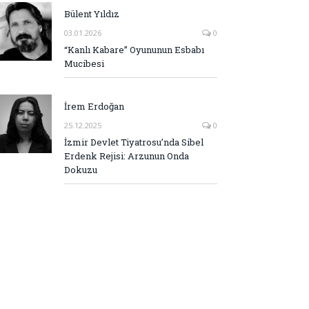
Bülent Yıldız
03.01.2026
0
“Kanlı Kabare” Oyununun Esbabı
Mucibesi
İrem Erdoğan
25.12.2025
0
İzmir Devlet Tiyatrosu’nda Sibel
Erdenk Rejisi: Arzunun Onda
Dokuzu