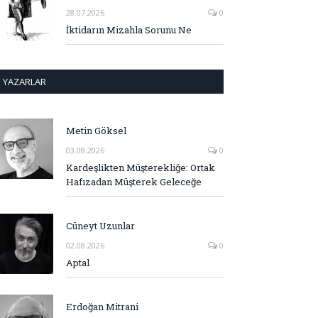
28.07.2026
0
İktidarın Mizahla Sorunu Ne
YAZARLAR
Metin Göksel
03.08.2026
0
Kardeşlikten Müşterekliğe: Ortak
Hafızadan Müşterek Geleceğe
Cüneyt Uzunlar
02.08.2026
0
Aptal
Erdoğan Mitrani