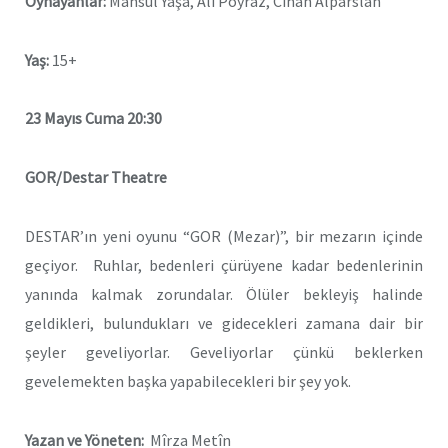
Oynayanlar:
Mahsül Yaşa, Ali Poyraz, Cihan Alparslan
Yaş:
15+
23 Mayıs Cuma 20:30
GOR/Destar Theatre
DESTAR’ın yeni oyunu “GOR (Mezar)”,
bir mezarın içinde
geçiyor. Ruhlar, bedenleri çürüyene kadar bedenlerinin
yanında kalmak zorundalar. Ölüler bekleyiş halinde
geldikleri, bulundukları ve gidecekleri zamana dair bir
şeyler geveliyorlar. Geveliyorlar çünkü beklerken
gevelemekten başka yapabilecekleri bir şey yok.
Yazan ve Yöneten:
Mîrza Metîn