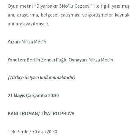
Oyun metni “Diyarbakır 5No’lu Cezaevi” ile ilgili yazılmış
anı, araştırma, belgesel çalışması ve görüşmeler kaynak
alınarak yazılmıştır.
Yazan:
Mîrza Metîn
Yöneten:
Berfîn Zenderlîoğlu
Oynayan:
Mîrza Metîn
(Türkçe üstyazı kullanılmaktadır)
21 Mayıs Çarşamba 20:30
KANLI ROMAN/ TİYATRO PRUVA
Tek Perde / 70 dk. /20:30