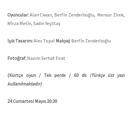
Oyuncular:
Alan Ciwan, Berfîn Zenderlioğlu, Mensur Zîrek,
Mîrza Metîn, Sadin Yeşiltaş
Işık Tasarım:
Alev Topal
Makyaj:
Berfîn Zenderlioğlu
Fotoğraf:
Nazım Serhat Fırat
(Kürtçe oyun / Tek perde / 60 dk
(Türkçe üst yazı
kullanılmaktadır)
24 Cumartesi Mayıs 20:30