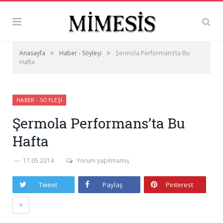
»
»
Anasayfa
Haber - Söyleşi
Şermola Performans’ta Bu
Hafta
HABER - SÖYLEŞI
Şermola Performans’ta Bu
Hafta
17.05.2014
Yorum yapılmamış
Tweet
Paylaş
Pinterest
+