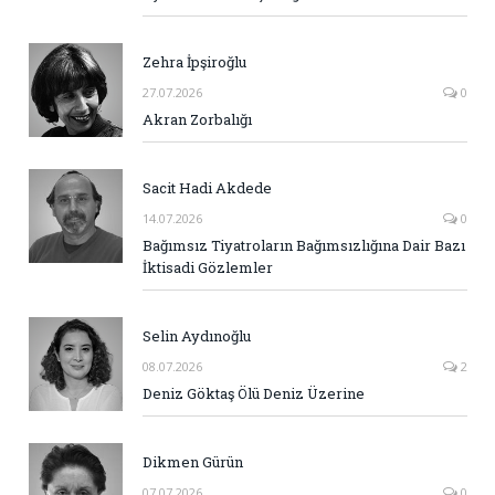
Zehra İpşiroğlu
27.07.2026
0
Akran Zorbalığı
Sacit Hadi Akdede
14.07.2026
0
Bağımsız Tiyatroların Bağımsızlığına Dair Bazı
İktisadi Gözlemler
Selin Aydınoğlu
08.07.2026
2
Deniz Göktaş Ölü Deniz Üzerine
Dikmen Gürün
07.07.2026
0