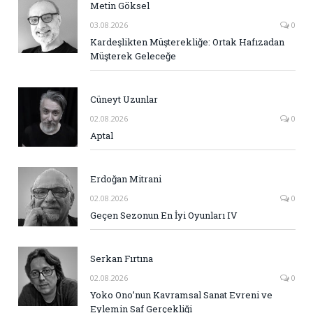
Metin Göksel
03.08.2026
0
Kardeşlikten Müşterekliğe: Ortak Hafızadan
Müşterek Geleceğe
Cüneyt Uzunlar
02.08.2026
0
Aptal
Erdoğan Mitrani
02.08.2026
0
Geçen Sezonun En İyi Oyunları IV
Serkan Fırtına
02.08.2026
0
Yoko Ono’nun Kavramsal Sanat Evreni ve
Eylemin Saf Gerçekliği