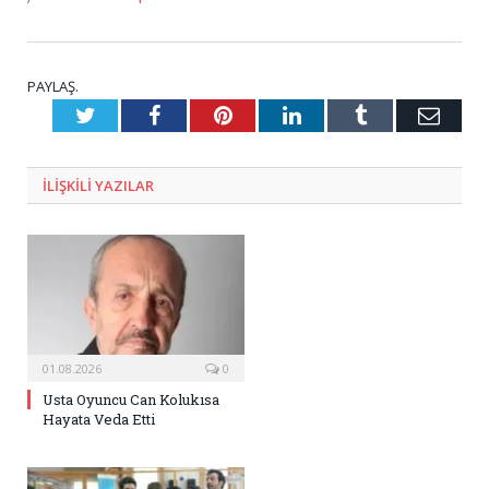
PAYLAŞ.
Twitter
Facebook
Pinterest
LinkedIn
Tumblr
E-
Posta
ILIŞKILI
YAZILAR
01.08.2026
0
Usta Oyuncu Can Kolukısa
Hayata Veda Etti