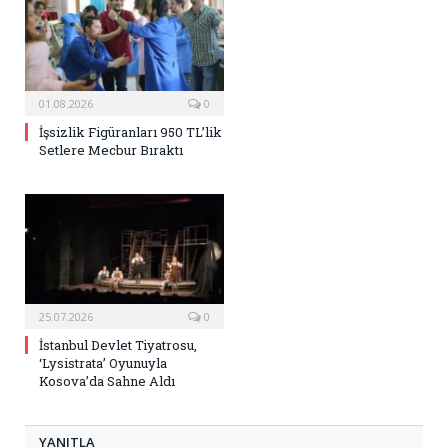
01.08.2026
0
İşsizlik Figüranları 950 TL’lik
Setlere Mecbur Bıraktı
25.07.2026
0
İstanbul Devlet Tiyatrosu,
‘Lysistrata’ Oyunuyla
Kosova’da Sahne Aldı
YANITLA