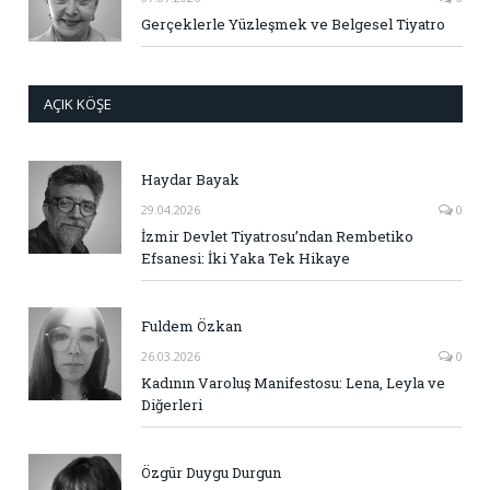
Gerçeklerle Yüzleşmek ve Belgesel Tiyatro
AÇIK KÖŞE
Haydar Bayak
29.04.2026
0
İzmir Devlet Tiyatrosu’ndan Rembetiko
Efsanesi: İki Yaka Tek Hikaye
Fuldem Özkan
26.03.2026
0
Kadının Varoluş Manifestosu: Lena, Leyla ve
Diğerleri
Özgür Duygu Durgun