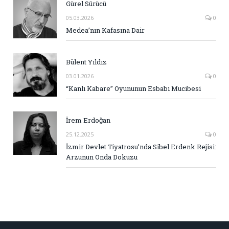
Gürel Sürücü
05.03.2026
0
Medea’nın Kafasına Dair
Bülent Yıldız
03.01.2026
0
“Kanlı Kabare” Oyununun Esbabı Mucibesi
İrem Erdoğan
25.12.2025
0
İzmir Devlet Tiyatrosu’nda Sibel Erdenk Rejisi:
Arzunun Onda Dokuzu