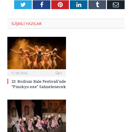
Twitter
Facebook
Pinterest
LinkedIn
Tumblr
E-
Posta
ILIŞKILI
YAZILAR
07.08.2026
0
23. Bodrum Bale Festivali’nde
“Pinokyo.exe” Sahnelenecek