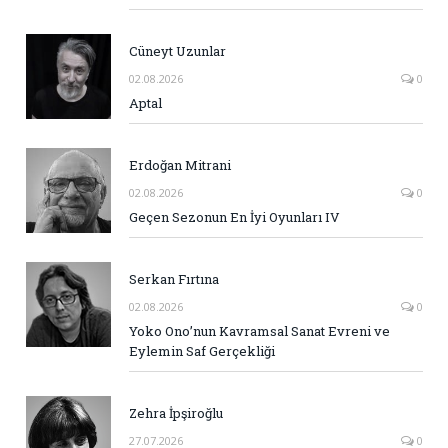
Cüneyt Uzunlar
02.08.2026
0
Aptal
Erdoğan Mitrani
02.08.2026
0
Geçen Sezonun En İyi Oyunları IV
Serkan Fırtına
02.08.2026
0
Yoko Ono’nun Kavramsal Sanat Evreni ve
Eylemin Saf Gerçekliği
Zehra İpşiroğlu
27.07.2026
0