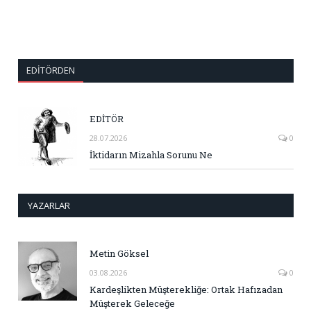
EDITÖRDEN
EDİTÖR
28.07.2026
0
İktidarın Mizahla Sorunu Ne
YAZARLAR
Metin Göksel
03.08.2026
0
Kardeşlikten Müşterekliğe: Ortak Hafızadan
Müşterek Geleceğe