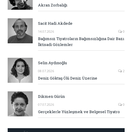
Akran Zorbalığı
Sacit Hadi Akdede
14.07.2026
0
Bağımsız Tiyatroların Bağımsızlığına Dair Bazı
İktisadi Gözlemler
Selin Aydınoğlu
08.07.2026
2
Deniz Göktaş Ölü Deniz Üzerine
Dikmen Gürün
07.07.2026
0
Gerçeklerle Yüzleşmek ve Belgesel Tiyatro