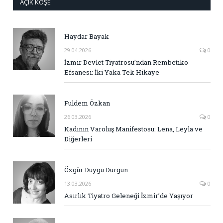
AÇIK KÖŞE
Haydar Bayak
29.04.2026
0
İzmir Devlet Tiyatrosu’ndan Rembetiko
Efsanesi: İki Yaka Tek Hikaye
Fuldem Özkan
26.03.2026
0
Kadının Varoluş Manifestosu: Lena, Leyla ve
Diğerleri
Özgür Duygu Durgun
13.03.2026
0
Asırlık Tiyatro Geleneği İzmir’de Yaşıyor