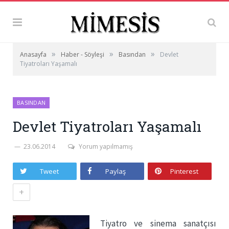
»
»
»
Anasayfa
Haber - Söyleşi
Basından
Devlet
Tiyatroları Yaşamalı
BASINDAN
Devlet Tiyatroları Yaşamalı
23.06.2014
Yorum yapılmamış
Tweet
Paylaş
Pinterest
+
Tiyatro ve sinema sanatçısı