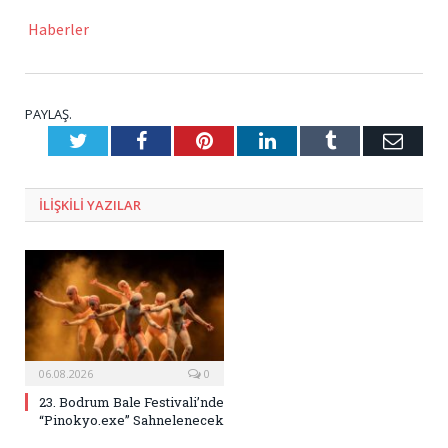
Haberler
PAYLAŞ.
Twitter
Facebook
Pinterest
LinkedIn
Tumblr
E-
Posta
ILIŞKILI
YAZILAR
06.08.2026
0
23. Bodrum Bale Festivali’nde
“Pinokyo.exe” Sahnelenecek