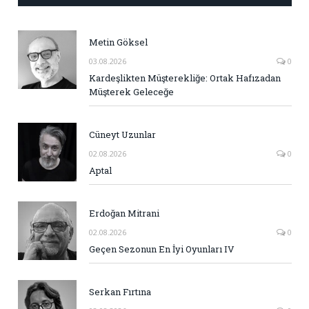
Metin Göksel
03.08.2026
0
Kardeşlikten Müşterekliğe: Ortak Hafızadan
Müşterek Geleceğe
Cüneyt Uzunlar
02.08.2026
0
Aptal
Erdoğan Mitrani
02.08.2026
0
Geçen Sezonun En İyi Oyunları IV
Serkan Fırtına