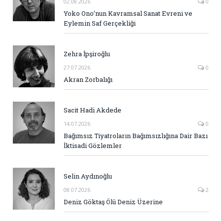
02.08.2026
0
Yoko Ono’nun Kavramsal Sanat Evreni ve
Eylemin Saf Gerçekliği
Zehra İpşiroğlu
27.07.2026
0
Akran Zorbalığı
Sacit Hadi Akdede
14.07.2026
0
Bağımsız Tiyatroların Bağımsızlığına Dair Bazı
İktisadi Gözlemler
Selin Aydınoğlu
08.07.2026
2
Deniz Göktaş Ölü Deniz Üzerine