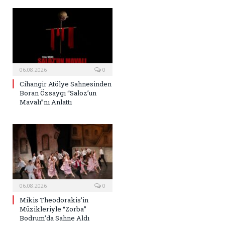
06.08.2026
0
Cihangir Atölye Sahnesinden
Boran Özsaygı “Saloz’un
Mavalı”nı Anlattı
06.08.2026
0
Mikis Theodorakis’in
Müzikleriyle “Zorba”
Bodrum’da Sahne Aldı