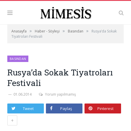
»
»
»
Anasayfa
Haber - Söyleşi
Basından
Rusya’da Sokak
Tiyatroları Festivali
BASINDAN
Rusya’da Sokak Tiyatroları
Festivali
01.06.2014
Yorum yapılmamış
Tweet
Paylaş
Pinterest
+