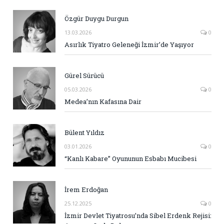
Özgür Duygu Durgun
13.03.2026
0
Asırlık Tiyatro Geleneği İzmir’de Yaşıyor
Gürel Sürücü
05.03.2026
0
Medea’nın Kafasına Dair
Bülent Yıldız
03.01.2026
0
“Kanlı Kabare” Oyununun Esbabı Mucibesi
İrem Erdoğan
25.12.2025
0
İzmir Devlet Tiyatrosu’nda Sibel Erdenk Rejisi: