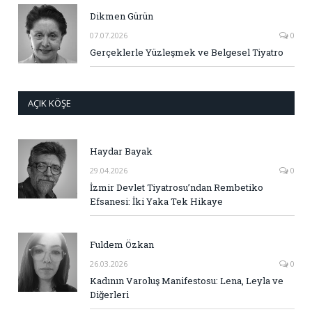
Dikmen Gürün
07.07.2026
0
Gerçeklerle Yüzleşmek ve Belgesel Tiyatro
AÇIK KÖŞE
Haydar Bayak
29.04.2026
0
İzmir Devlet Tiyatrosu’ndan Rembetiko
Efsanesi: İki Yaka Tek Hikaye
Fuldem Özkan
26.03.2026
0
Kadının Varoluş Manifestosu: Lena, Leyla ve
Diğerleri