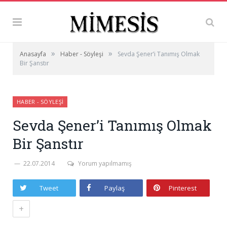
»
»
Anasayfa
Haber - Söyleşi
Sevda Şener’i Tanımış Olmak
Bir Şanstır
HABER - SÖYLEŞI
Sevda Şener’i Tanımış Olmak
Bir Şanstır
22.07.2014
Yorum yapılmamış
Tweet
Paylaş
Pinterest
+