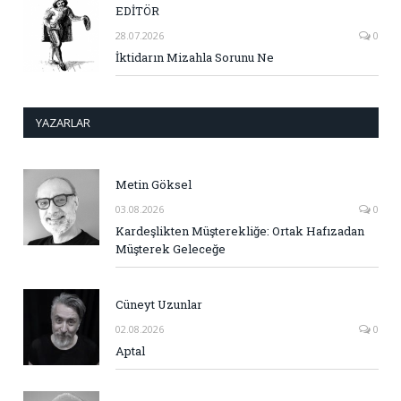
EDİTÖR
28.07.2026
0
İktidarın Mizahla Sorunu Ne
YAZARLAR
Metin Göksel
03.08.2026
0
Kardeşlikten Müşterekliğe: Ortak Hafızadan
Müşterek Geleceğe
Cüneyt Uzunlar
02.08.2026
0
Aptal