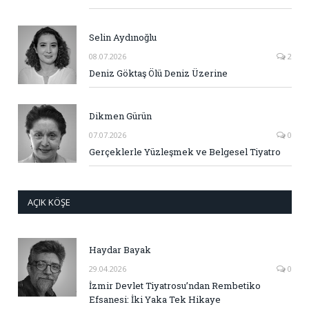
Selin Aydınoğlu
08.07.2026
2
Deniz Göktaş Ölü Deniz Üzerine
Dikmen Gürün
07.07.2026
0
Gerçeklerle Yüzleşmek ve Belgesel Tiyatro
AÇIK KÖŞE
Haydar Bayak
29.04.2026
0
İzmir Devlet Tiyatrosu’ndan Rembetiko
Efsanesi: İki Yaka Tek Hikaye