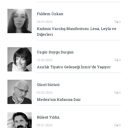
Fuldem Özkan
26.03.2026
0
Kadının Varoluş Manifestosu: Lena, Leyla ve
Diğerleri
Özgür Duygu Durgun
13.03.2026
0
Asırlık Tiyatro Geleneği İzmir’de Yaşıyor
Gürel Sürücü
05.03.2026
0
Medea’nın Kafasına Dair
Bülent Yıldız
03.01.2026
0