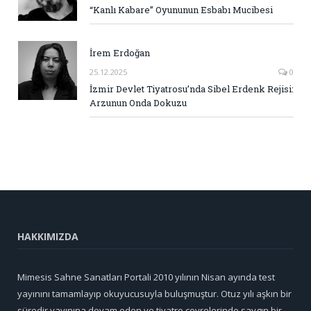
“Kanlı Kabare” Oyununun Esbabı Mucibesi
İrem Erdoğan
25.12.2025
0
İzmir Devlet Tiyatrosu’nda Sibel Erdenk Rejisi:
Arzunun Onda Dokuzu
HAKKIMIZDA
Mimesis Sahne Sanatları Portali 2010 yılının Nisan ayında test
yayınını tamamlayıp okuyucusuyla buluşmuştur. Otuz yılı aşkın bir
süredir yayınına devam eden ve tiyatro çevrelerinde saygın bir