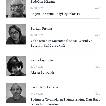
Erdoğan Mitrani
02.08.2026
0
Geçen Sezonun En İyi Oyunları IV
Serkan Fırtına
02.08.2026
0
Yoko Ono’nun Kavramsal Sanat Evreni ve
Eylemin Saf Gerçekliği
Zehra İpşiroğlu
27.07.2026
0
Akran Zorbalığı
Sacit Hadi Akdede
14.07.2026
0
Bağımsız Tiyatroların Bağımsızlığına Dair Bazı
İktisadi Gözlemler