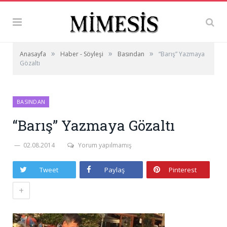
»
»
»
Anasayfa
Haber - Söyleşi
Basından
“Barış” Yazmaya
Gözaltı
BASINDAN
“Barış” Yazmaya Gözaltı
02.08.2014
Yorum yapılmamış
Tweet
Paylaş
Pinterest
+