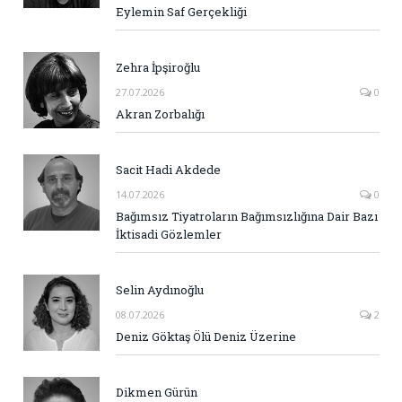
Eylemin Saf Gerçekliği
Zehra İpşiroğlu
27.07.2026
0
Akran Zorbalığı
Sacit Hadi Akdede
14.07.2026
0
Bağımsız Tiyatroların Bağımsızlığına Dair Bazı
İktisadi Gözlemler
Selin Aydınoğlu
08.07.2026
2
Deniz Göktaş Ölü Deniz Üzerine
Dikmen Gürün