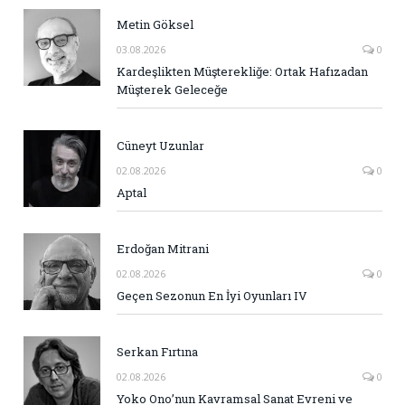
Metin Göksel
03.08.2026
0
Kardeşlikten Müşterekliğe: Ortak Hafızadan
Müşterek Geleceğe
Cüneyt Uzunlar
02.08.2026
0
Aptal
Erdoğan Mitrani
02.08.2026
0
Geçen Sezonun En İyi Oyunları IV
Serkan Fırtına
02.08.2026
0
Yoko Ono’nun Kavramsal Sanat Evreni ve