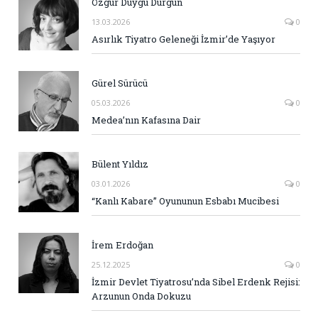
Özgür Duygu Durgun
13.03.2026
0
Asırlık Tiyatro Geleneği İzmir’de Yaşıyor
Gürel Sürücü
05.03.2026
0
Medea’nın Kafasına Dair
Bülent Yıldız
03.01.2026
0
“Kanlı Kabare” Oyununun Esbabı Mucibesi
İrem Erdoğan
25.12.2025
0
İzmir Devlet Tiyatrosu’nda Sibel Erdenk Rejisi:
Arzunun Onda Dokuzu