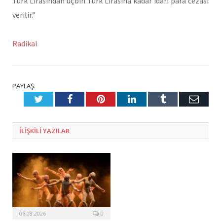
Türk Lirasından üçbin Türk Lirasına kadar idari para cezası
verilir.”
Radikal
PAYLAŞ.
Twitter
Facebook
Pinterest
LinkedIn
Tumblr
E-
Posta
ILIŞKILI
YAZILAR
06.08.2026
0