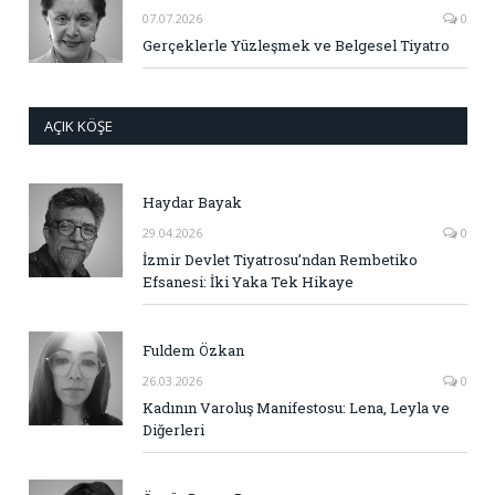
07.07.2026
0
Gerçeklerle Yüzleşmek ve Belgesel Tiyatro
AÇIK KÖŞE
Haydar Bayak
29.04.2026
0
İzmir Devlet Tiyatrosu’ndan Rembetiko
Efsanesi: İki Yaka Tek Hikaye
Fuldem Özkan
26.03.2026
0
Kadının Varoluş Manifestosu: Lena, Leyla ve
Diğerleri