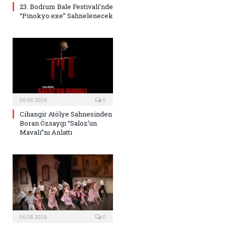
23. Bodrum Bale Festivali’nde
“Pinokyo.exe” Sahnelenecek
06.08.2026
0
Cihangir Atölye Sahnesinden
Boran Özsaygı “Saloz’un
Mavalı”nı Anlattı
06.08.2026
0