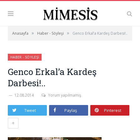
»
»
Anasayfa
Haber - Söyleşi
Genco Erkal’a Kardeş Darbesi!..
HABER - SÖYLEŞI
Genco Erkal’a Kardeş
Darbesi!..
12.08.2014
Yorum yapılmamış
Tweet
Paylaş
Pinterest
+