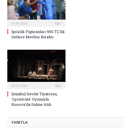
01.08.2026
0
İşsizlik Figüranları 950 TL’lik
Setlere Mecbur Bıraktı
25.07.2026
0
İstanbul Devlet Tiyatrosu,
‘Lysistrata’ Oyunuyla
Kosova’da Sahne Aldı
YANITLA