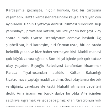
Kardeşimle geçmişte, hiçbir konuda, tek bir tartışma
yaşamadık. Hatta kardeşler arasındaki kavgaları duyar, çok
ayıplardık. Hanın tiyatroya dönüştürülmesi sürecinde hep
yanımdaydı, provalara katıldı, birlikte yaptık her şeyi. 2 ay
sonra burada tiyatro istemiyorum demeye başladı. Üç
şüpheli var, biri kardeşim, biri Osman usta, biri de orada
bekçilik yapan ve bize haber vermeyen kişi. Maddi-manevi
çok büyük zarara uğradık. Son iki yıl içinde pek çok tatsız
olay yaşadım. Beyoğlu Belediyesi tarafından Muammer
Karaca Tiyatrosundan atıldık. Kültür Bakanlığı
tiyatromuza yaptığı maddi yardımı, Gezi olaylarına destek
verdiğimiz gerekçesiyle kesti. Muhalif olmanın bedelleri
dedik. Ama inanın en büyük darbe bu oldu. Aile içinden
saldırıya uğramak ve gözbebeğimiz olan tiyatronun yok
edilmesine şahit olmak çok acı. Maddi-manevi çok büyük