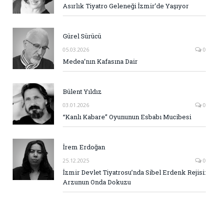
Asırlık Tiyatro Geleneği İzmir’de Yaşıyor
Gürel Sürücü
05.03.2026
0
Medea’nın Kafasına Dair
Bülent Yıldız
03.01.2026
0
“Kanlı Kabare” Oyununun Esbabı Mucibesi
İrem Erdoğan
25.12.2025
0
İzmir Devlet Tiyatrosu’nda Sibel Erdenk Rejisi:
Arzunun Onda Dokuzu