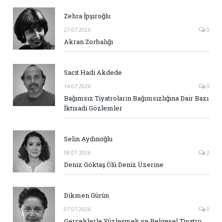
Zehra İpşiroğlu
27.07.2026
0
Akran Zorbalığı
Sacit Hadi Akdede
14.07.2026
0
Bağımsız Tiyatroların Bağımsızlığına Dair Bazı
İktisadi Gözlemler
Selin Aydınoğlu
08.07.2026
2
Deniz Göktaş Ölü Deniz Üzerine
Dikmen Gürün
07.07.2026
0
Gerçeklerle Yüzleşmek ve Belgesel Tiyatro