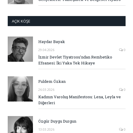
AÇIK KÖŞE
Haydar Bayak
29.04.2026
0
İzmir Devlet Tiyatrosu’ndan Rembetiko
Efsanesi: İki Yaka Tek Hikaye
Fuldem Özkan
26.03.2026
0
Kadının Varoluş Manifestosu: Lena, Leyla ve
Diğerleri
Özgür Duygu Durgun
13.03.2026
0