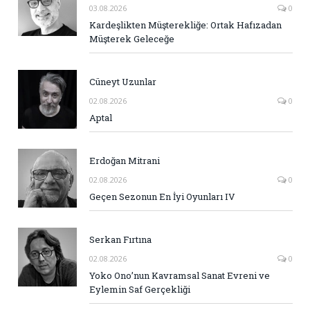
03.08.2026
0
Kardeşlikten Müşterekliğe: Ortak Hafızadan
Müşterek Geleceğe
Cüneyt Uzunlar
02.08.2026
0
Aptal
Erdoğan Mitrani
02.08.2026
0
Geçen Sezonun En İyi Oyunları IV
Serkan Fırtına
02.08.2026
0
Yoko Ono’nun Kavramsal Sanat Evreni ve
Eylemin Saf Gerçekliği