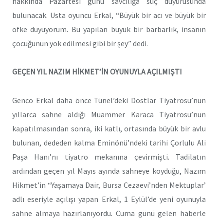
hakkında Pazartesi günü savcılığa suç duyurusunda
bulunacak. Usta oyuncu Erkal, “Büyük bir acı ve büyük bir
öfke duyuyorum. Bu yapılan büyük bir barbarlık, insanın
çocuğunun yok edilmesi gibi bir şey” dedi.
GEÇEN YIL NAZIM HİKMET’İN OYUNUYLA AÇILMIŞTI
Genco Erkal daha önce Tünel’deki Dostlar Tiyatrosu’nun
yıllarca sahne aldığı Muammer Karaca Tiyatrosu’nun
kapatılmasından sonra, iki katlı, ortasında büyük bir avlu
bulunan, dededen kalma Eminönü’ndeki tarihi Çorlulu Ali
Paşa Hanı’nı tiyatro mekanına çevirmişti. Tadilatın
ardından geçen yıl Mayıs ayında sahneye koyduğu, Nazım
Hikmet’in “Yaşamaya Dair, Bursa Cezaevi’nden Mektuplar’
adlı eseriyle açılışı yapan Erkal, 1 Eylül’de yeni oyunuyla
sahne almaya hazırlanıyordu. Cuma günü gelen haberle