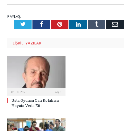
PAYLAŞ.
Twitter
Facebook
Pinterest
LinkedIn
Tumblr
E-
Posta
ILIŞKILI
YAZILAR
01.08.2026
0
Usta Oyuncu Can Kolukısa
Hayata Veda Etti