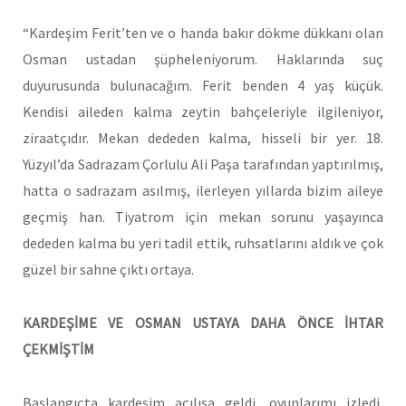
“Kardeşim Ferit’ten ve o handa bakır dökme dükkanı olan
Osman ustadan şüpheleniyorum. Haklarında suç
duyurusunda bulunacağım. Ferit benden 4 yaş küçük.
Kendisi aileden kalma zeytin bahçeleriyle ilgileniyor,
ziraatçıdır. Mekan dededen kalma, hisseli bir yer. 18.
Yüzyıl’da Sadrazam Çorlulu Ali Paşa tarafından yaptırılmış,
hatta o sadrazam asılmış, ilerleyen yıllarda bizim aileye
geçmiş han. Tiyatrom için mekan sorunu yaşayınca
dededen kalma bu yeri tadil ettik, ruhsatlarını aldık ve çok
güzel bir sahne çıktı ortaya.
KARDEŞİME VE OSMAN USTAYA DAHA ÖNCE İHTAR
ÇEKMİŞTİM
Başlangıçta kardeşim açılışa geldi, oyunlarımı izledi,