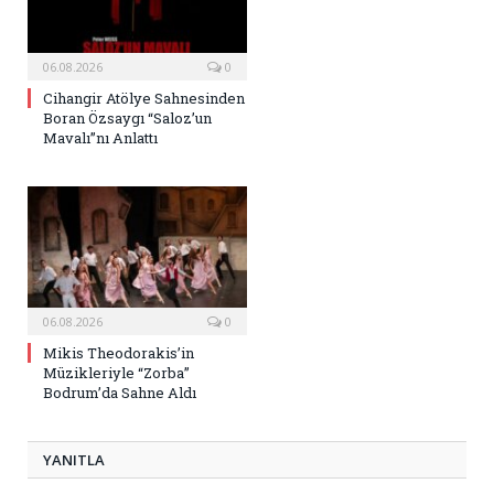
06.08.2026
0
Cihangir Atölye Sahnesinden
Boran Özsaygı “Saloz’un
Mavalı”nı Anlattı
06.08.2026
0
Mikis Theodorakis’in
Müzikleriyle “Zorba”
Bodrum’da Sahne Aldı
YANITLA