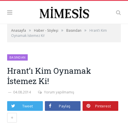
»
»
»
Anasayfa
Haber - Söyleşi
Basından
Hrant’ı Kim
Oynamak İstemez Ki!
BASINDAN
Hrant’ı Kim Oynamak
İstemez Ki!
04.08.2014
Yorum yapılmamış
Tweet
Paylaş
Pinterest
+