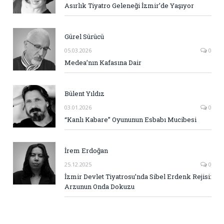
Asırlık Tiyatro Geleneği İzmir’de Yaşıyor
Gürel Sürücü
05.03.2026
0
Medea’nın Kafasına Dair
Bülent Yıldız
03.01.2026
0
“Kanlı Kabare” Oyununun Esbabı Mucibesi
İrem Erdoğan
25.12.2025
0
İzmir Devlet Tiyatrosu’nda Sibel Erdenk Rejisi:
Arzunun Onda Dokuzu