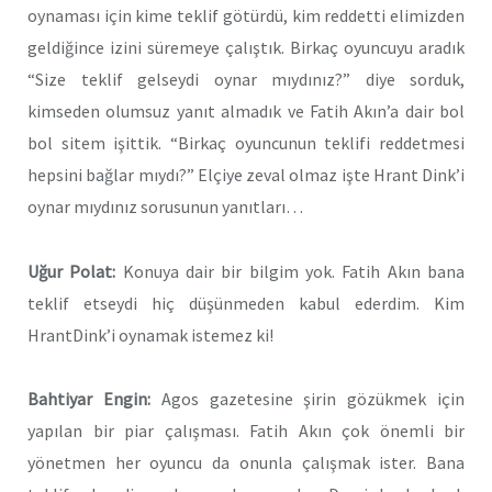
oynaması için kime teklif götürdü, kim reddetti elimizden
geldiğince izini süremeye çalıştık. Birkaç oyuncuyu aradık
“Size teklif gelseydi oynar mıydınız?” diye sorduk,
kimseden olumsuz yanıt almadık ve Fatih Akın’a dair bol
bol sitem işittik. “Birkaç oyuncunun teklifi reddetmesi
hepsini bağlar mıydı?” Elçiye zeval olmaz işte Hrant Dink’i
oynar mıydınız sorusunun yanıtları…
Uğur Polat:
Konuya dair bir bilgim yok. Fatih Akın bana
teklif etseydi hiç düşünmeden kabul ederdim. Kim
HrantDink’i oynamak istemez ki!
Bahtiyar Engin:
Agos gazetesine şirin gözükmek için
yapılan bir piar çalışması. Fatih Akın çok önemli bir
yönetmen her oyuncu da onunla çalışmak ister. Bana