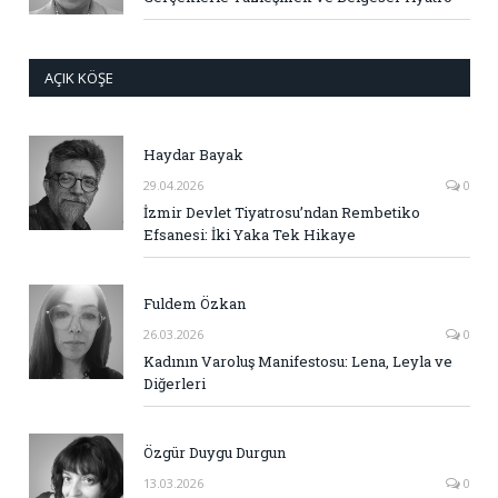
AÇIK KÖŞE
Haydar Bayak
29.04.2026
0
İzmir Devlet Tiyatrosu’ndan Rembetiko
Efsanesi: İki Yaka Tek Hikaye
Fuldem Özkan
26.03.2026
0
Kadının Varoluş Manifestosu: Lena, Leyla ve
Diğerleri
Özgür Duygu Durgun
13.03.2026
0