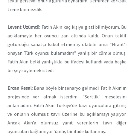
teklif gelseydi onurla gururla oynardım. Demirden korksak
trene binmezdik.
Levent Üzümcü:
Fatih Akın kaç kişiye gitti bilmiyorum. Bu
açıklamayla her oyuncu zan altında kaldı. Onun teklif
götürdüğü sanatçı kabul etmemiş olabilir ama “Hrant’ı
onayan Türk oyuncu bulamadım” yanlış bir cümle olmuş.
Fatih Akın belki yanlışlıkla bu ifadeyi kullandı yada başka
bir şey söylemek istedi.
Ercan Kesal:
Bana böyle bir senaryo gelmedi. Fatih Akın’ın
projesinde yer almak isterdim. “Sertlik” meselesini
anlamadım. Fatih Akın Türkiye’de bazı oyunculara gitmiş
ve onların olumsuz tavrı üzerine bu açıklamayı yapıyor.
Ancak Akın’a olumsuz yanıt verenlerin tavrı diğer
oyuncuları bağlamıyor. Yanlış bir ifade kullanmış.