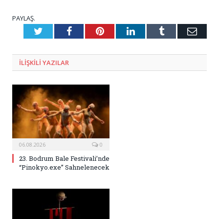
PAYLAŞ.
Twitter
Facebook
Pinterest
LinkedIn
Tumblr
E-
Posta
ILIŞKILI
YAZILAR
06.08.2026
0
23. Bodrum Bale Festivali’nde
“Pinokyo.exe” Sahnelenecek