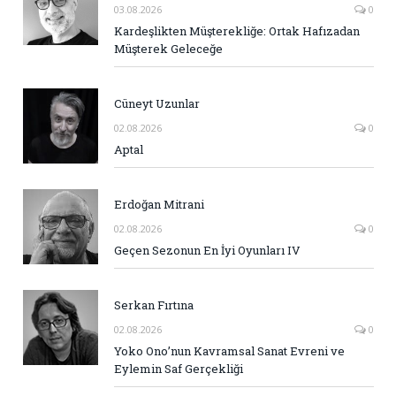
03.08.2026
0
Kardeşlikten Müşterekliğe: Ortak Hafızadan
Müşterek Geleceğe
Cüneyt Uzunlar
02.08.2026
0
Aptal
Erdoğan Mitrani
02.08.2026
0
Geçen Sezonun En İyi Oyunları IV
Serkan Fırtına
02.08.2026
0
Yoko Ono’nun Kavramsal Sanat Evreni ve
Eylemin Saf Gerçekliği