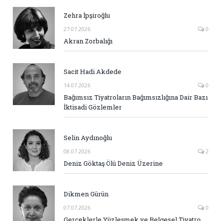
Zehra İpşiroğlu
27.07.2026
0
Akran Zorbalığı
Sacit Hadi Akdede
14.07.2026
0
Bağımsız Tiyatroların Bağımsızlığına Dair Bazı
İktisadi Gözlemler
Selin Aydınoğlu
08.07.2026
2
Deniz Göktaş Ölü Deniz Üzerine
Dikmen Gürün
07.07.2026
0
Gerçeklerle Yüzleşmek ve Belgesel Tiyatro