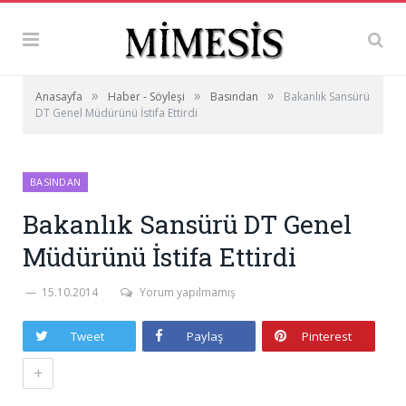
»
»
»
Anasayfa
Haber - Söyleşi
Basından
Bakanlık Sansürü
DT Genel Müdürünü İstifa Ettirdi
BASINDAN
Bakanlık Sansürü DT Genel
Müdürünü İstifa Ettirdi
15.10.2014
Yorum yapılmamış
Tweet
Paylaş
Pinterest
+