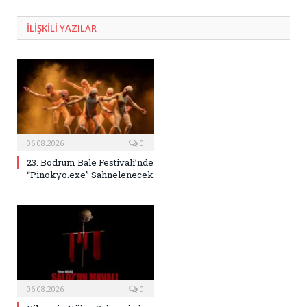
Posta
ILIŞKILI
YAZILAR
06.08.2026
0
23. Bodrum Bale Festivali’nde
“Pinokyo.exe” Sahnelenecek
06.08.2026
0