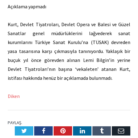
Açıklama yapmadı
Kurt, Devlet Tiyatroları, Devlet Opera ve Balesi ve Güzel
Sanatlar genel müdürlüklerini lağvederek sanat
kurumlarını Türkiye Sanat Kurulu’na (TÜSAK) devreden
yasa tasarısına karşı çıkmasıyla tanınıyordu. Yaklaşık bir
buçuk yıl önce görevden alınan Lemi Bilgin’in yerine
Devlet Tiyatroları’nın başına ‘vekaleten’ atanan Kurt,
istifası hakkında henüz bir açıklamada bulunmadı.
Diken
PAYLAŞ.
Twitter
Facebook
Pinterest
LinkedIn
Tumblr
E-