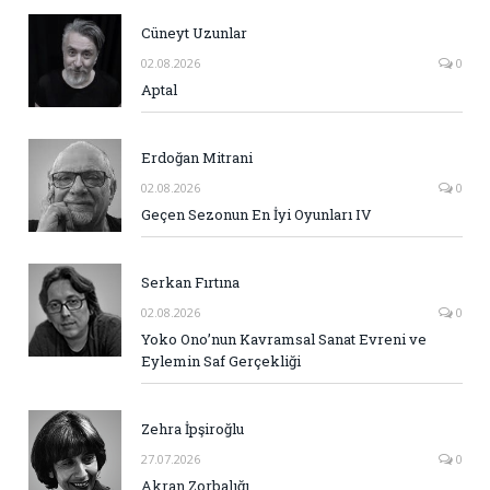
Cüneyt Uzunlar
02.08.2026
0
Aptal
Erdoğan Mitrani
02.08.2026
0
Geçen Sezonun En İyi Oyunları IV
Serkan Fırtına
02.08.2026
0
Yoko Ono’nun Kavramsal Sanat Evreni ve
Eylemin Saf Gerçekliği
Zehra İpşiroğlu
27.07.2026
0
Akran Zorbalığı