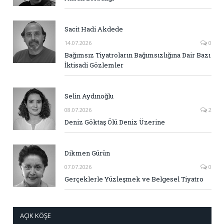
Sacit Hadi Akdede
14.07.2026
0
Bağımsız Tiyatroların Bağımsızlığına Dair Bazı
İktisadi Gözlemler
Selin Aydınoğlu
08.07.2026
2
Deniz Göktaş Ölü Deniz Üzerine
Dikmen Gürün
07.07.2026
0
Gerçeklerle Yüzleşmek ve Belgesel Tiyatro
AÇIK KÖŞE