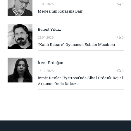
05.03.2026
0
Medea’nın Kafasına Dair
Bülent Yıldız
03.01.2026
0
“Kanlı Kabare” Oyununun Esbabı Mucibesi
İrem Erdoğan
25.12.2025
0
İzmir Devlet Tiyatrosu’nda Sibel Erdenk Rejisi:
Arzunun Onda Dokuzu