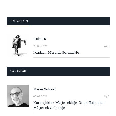
EDITÖRDEN
EDİTÖR
28.07.2026
0
İktidarın Mizahla Sorunu Ne
YAZARLAR
Metin Göksel
03.08.2026
0
Kardeşlikten Müşterekliğe: Ortak Hafızadan
Müşterek Geleceğe