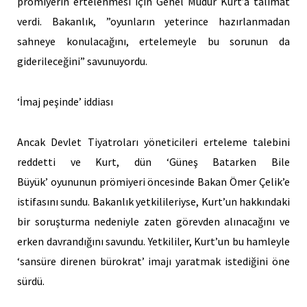
prömiyerin ertelenmesi için Genel Müdür Kurt’a talimat
verdi. Bakanlık, ”oyunların yeterince hazırlanmadan
sahneye konulacağını, ertelemeyle bu sorunun da
giderileceğini” savunuyordu.
‘İmaj peşinde’ iddiası
Ancak Devlet Tiyatroları yöneticileri erteleme talebini
reddetti ve Kurt, dün ‘Güneş Batarken Bile
Büyük’ oyununun prömiyeri öncesinde Bakan Ömer Çelik’e
istifasını sundu. Bakanlık yetkilileriyse, Kurt’un hakkındaki
bir soruşturma nedeniyle zaten görevden alınacağını ve
erken davrandığını savundu. Yetkililer, Kurt’un bu hamleyle
‘sansüre direnen bürokrat’ imajı yaratmak istediğini öne
sürdü.