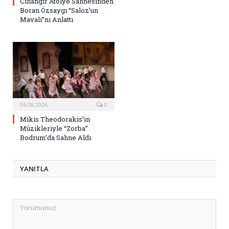
Cihangir Atölye Sahnesinden
Boran Özsaygı “Saloz’un
Mavalı”nı Anlattı
06.08.2026
0
Mikis Theodorakis’in
Müzikleriyle “Zorba”
Bodrum’da Sahne Aldı
YANITLA