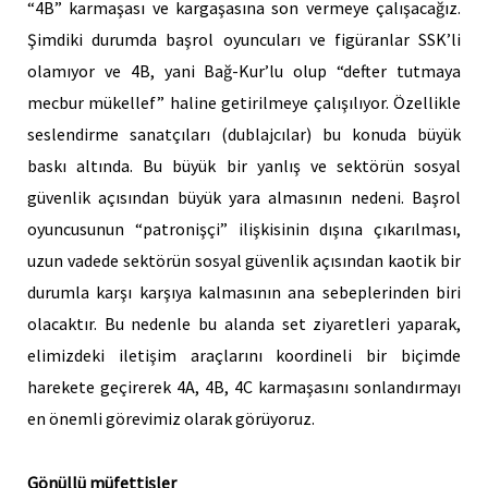
“4B” karmaşası ve kargaşasına son vermeye çalışacağız.
Şimdiki durumda başrol oyuncuları ve figüranlar SSK’li
olamıyor ve 4B, yani Bağ-Kur’lu olup “defter tutmaya
mecbur mükellef” haline getirilmeye çalışılıyor. Özellikle
seslendirme sanatçıları (dublajcılar) bu konuda büyük
baskı altında. Bu büyük bir yanlış ve sektörün sosyal
güvenlik açısından büyük yara almasının nedeni. Başrol
oyuncusunun “patronişçi” ilişkisinin dışına çıkarılması,
uzun vadede sektörün sosyal güvenlik açısından kaotik bir
durumla karşı karşıya kalmasının ana sebeplerinden biri
olacaktır. Bu nedenle bu alanda set ziyaretleri yaparak,
elimizdeki iletişim araçlarını koordineli bir biçimde
harekete geçirerek 4A, 4B, 4C karmaşasını sonlandırmayı
en önemli görevimiz olarak görüyoruz.
Gönüllü müfettişler