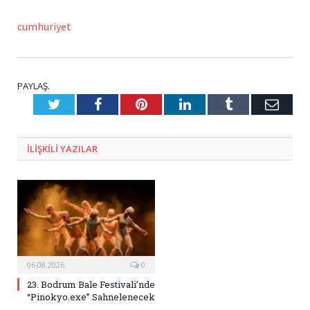
cumhuriyet
PAYLAŞ.
Twitter
Facebook
Pinterest
LinkedIn
Tumblr
E-
Posta
ILIŞKILI
YAZILAR
06.08.2026
0
23. Bodrum Bale Festivali’nde
“Pinokyo.exe” Sahnelenecek