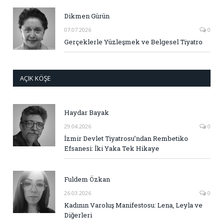
Dikmen Gürün
07.07.2026
0
Gerçeklerle Yüzleşmek ve Belgesel Tiyatro
AÇIK KÖŞE
Haydar Bayak
29.04.2026
0
İzmir Devlet Tiyatrosu’ndan Rembetiko
Efsanesi: İki Yaka Tek Hikaye
Fuldem Özkan
26.03.2026
0
Kadının Varoluş Manifestosu: Lena, Leyla ve
Diğerleri