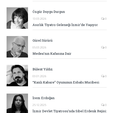
Özgür Duygu Durgun
13.03.2026
0
Asırlık Tiyatro Geleneği İzmir’de Yaşıyor
Gürel Sürücü
05.03.2026
0
Medea’nın Kafasına Dair
Bülent Yıldız
03.01.2026
0
“Kanlı Kabare” Oyununun Esbabı Mucibesi
İrem Erdoğan
25.12.2025
0
İzmir Devlet Tiyatrosu’nda Sibel Erdenk Rejisi: