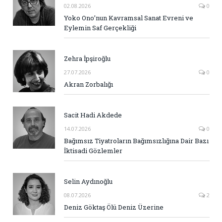
02.08.2026
0
Yoko Ono’nun Kavramsal Sanat Evreni ve
Eylemin Saf Gerçekliği
Zehra İpşiroğlu
27.07.2026
0
Akran Zorbalığı
Sacit Hadi Akdede
14.07.2026
0
Bağımsız Tiyatroların Bağımsızlığına Dair Bazı
İktisadi Gözlemler
Selin Aydınoğlu
08.07.2026
2
Deniz Göktaş Ölü Deniz Üzerine