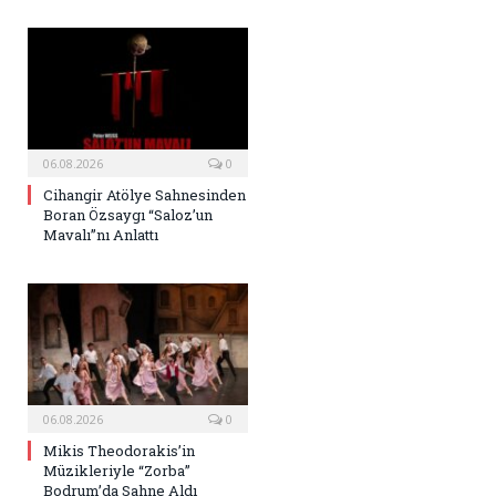
06.08.2026
0
Cihangir Atölye Sahnesinden
Boran Özsaygı “Saloz’un
Mavalı”nı Anlattı
06.08.2026
0
Mikis Theodorakis’in
Müzikleriyle “Zorba”
Bodrum’da Sahne Aldı