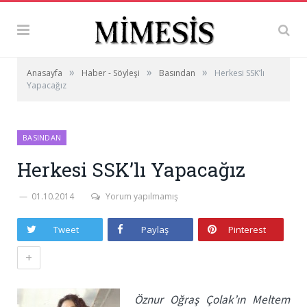
»
»
»
Anasayfa
Haber - Söyleşi
Basından
Herkesi SSK’lı
Yapacağız
BASINDAN
Herkesi SSK’lı Yapacağız
01.10.2014
Yorum yapılmamış
Tweet
Paylaş
Pinterest
+
Öznur Oğraş Çolak’ın Meltem