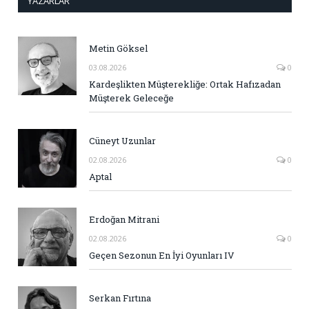
YAZARLAR
Metin Göksel
03.08.2026
0
Kardeşlikten Müşterekliğe: Ortak Hafızadan
Müşterek Geleceğe
Cüneyt Uzunlar
02.08.2026
0
Aptal
Erdoğan Mitrani
02.08.2026
0
Geçen Sezonun En İyi Oyunları IV
Serkan Fırtına