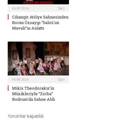
06.08.2026
0
Cihangir Atölye Sahnesinden
Boran Özsaygı “Saloz’un
Mavalı”nı Anlattı
06.08.2026
0
Mikis Theodorakis’in
Müzikleriyle “Zorba”
Bodrum’da Sahne Aldı
Yorumlar kapatıldı.