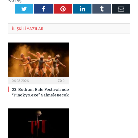
PAYLAŞ.
Twitter
Facebook
Pinterest
LinkedIn
Tumblr
E-
Posta
ILIŞKILI
YAZILAR
06.08.2026
0
23. Bodrum Bale Festivali’nde
“Pinokyo.exe” Sahnelenecek