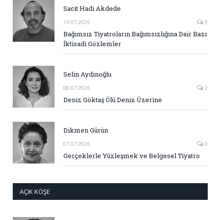
Sacit Hadi Akdede
14.07.2026
0
Bağımsız Tiyatroların Bağımsızlığına Dair Bazı
İktisadi Gözlemler
Selin Aydınoğlu
08.07.2026
2
Deniz Göktaş Ölü Deniz Üzerine
Dikmen Gürün
07.07.2026
0
Gerçeklerle Yüzleşmek ve Belgesel Tiyatro
AÇIK KÖŞE