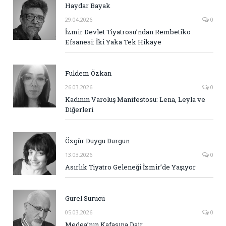
Haydar Bayak
29.04.2026
0
İzmir Devlet Tiyatrosu’ndan Rembetiko
Efsanesi: İki Yaka Tek Hikaye
Fuldem Özkan
26.03.2026
0
Kadının Varoluş Manifestosu: Lena, Leyla ve
Diğerleri
Özgür Duygu Durgun
13.03.2026
0
Asırlık Tiyatro Geleneği İzmir’de Yaşıyor
Gürel Sürücü
05.03.2026
0
Medea’nın Kafasına Dair