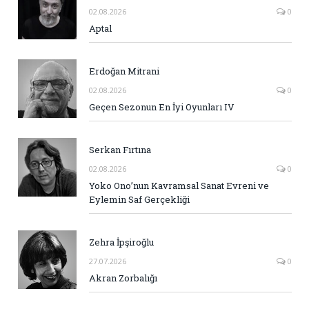
02.08.2026
0
Aptal
Erdoğan Mitrani
02.08.2026
0
Geçen Sezonun En İyi Oyunları IV
Serkan Fırtına
02.08.2026
0
Yoko Ono’nun Kavramsal Sanat Evreni ve
Eylemin Saf Gerçekliği
Zehra İpşiroğlu
27.07.2026
0
Akran Zorbalığı