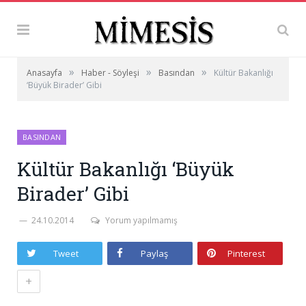
»
»
»
Anasayfa
Haber - Söyleşi
Basından
Kültür Bakanlığı
‘Büyük Birader’ Gibi
BASINDAN
Kültür Bakanlığı ‘Büyük
Birader’ Gibi
24.10.2014
Yorum yapılmamış
Tweet
Paylaş
Pinterest
+