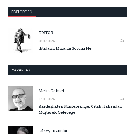
EDITÖRDEN
EDİTÖR
28.07.2026
0
İktidarın Mizahla Sorunu Ne
YAZARLAR
Metin Göksel
03.08.2026
0
Kardeşlikten Müşterekliğe: Ortak Hafızadan
Müşterek Geleceğe
Cüneyt Uzunlar