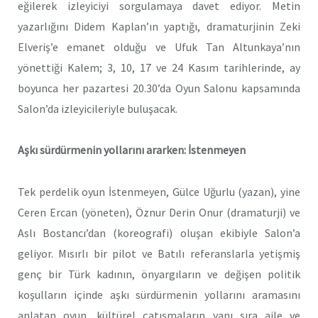
eğilerek izleyiciyi sorgulamaya davet ediyor. Metin
yazarlığını Didem Kaplan’ın yaptığı, dramaturjinin Zeki
Elveriş’e emanet olduğu ve Ufuk Tan Altunkaya’nın
yönettiği Kalem; 3, 10, 17 ve 24 Kasım tarihlerinde, ay
boyunca her pazartesi 20.30’da Oyun Salonu kapsamında
Salon’da izleyicileriyle buluşacak.
Aşkı sürdürmenin yollarını ararken: İstenmeyen
Tek perdelik oyun İstenmeyen, Gülce Uğurlu (yazan), yine
Ceren Ercan (yöneten), Öznur Derin Onur (dramaturji) ve
Aslı Bostancı’dan (koreografi) oluşan ekibiyle Salon’a
geliyor. Mısırlı bir pilot ve Batılı referanslarla yetişmiş
genç bir Türk kadının, önyargıların ve değişen politik
koşulların içinde aşkı sürdürmenin yollarını aramasını
anlatan oyun, kültürel çatışmaların yanı sıra aile ve