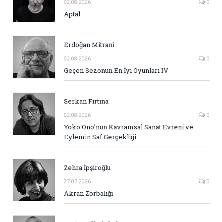
02.08.2026
0
Aptal
Erdoğan Mitrani
02.08.2026
0
Geçen Sezonun En İyi Oyunları IV
Serkan Fırtına
02.08.2026
0
Yoko Ono’nun Kavramsal Sanat Evreni ve
Eylemin Saf Gerçekliği
Zehra İpşiroğlu
27.07.2026
0
Akran Zorbalığı