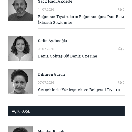
Sacit Hadi Akdede
14.07.2026
0
Bağımsız Tiyatroların Bağımsızlığına Dair Bazı
İktisadi Gözlemler
Selin Aydınoğlu
08.07.2026
2
Deniz Göktaş Ölü Deniz Üzerine
Dikmen Gürün
07.07.2026
0
Gerçeklerle Yüzleşmek ve Belgesel Tiyatro
AÇIK KÖŞE
Haydar Bayak