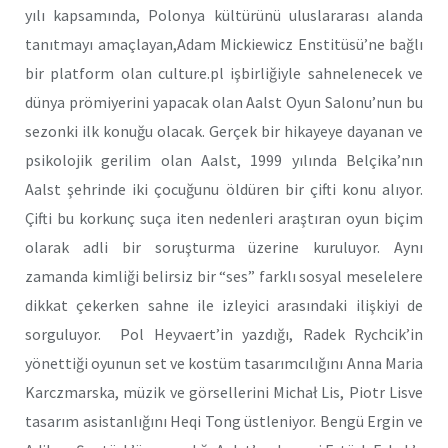
yılı kapsamında, Polonya kültürünü uluslararası alanda
tanıtmayı amaçlayan,Adam Mickiewicz Enstitüsü’ne bağlı
bir platform olan culture.pl işbirliğiyle sahnelenecek ve
dünya prömiyerini yapacak olan Aalst Oyun Salonu’nun bu
sezonki ilk konuğu olacak. Gerçek bir hikayeye dayanan ve
psikolojik gerilim olan Aalst, 1999 yılında Belçika’nın
Aalst şehrinde iki çocuğunu öldüren bir çifti konu alıyor.
Çifti bu korkunç suça iten nedenleri araştıran oyun biçim
olarak adli bir soruşturma üzerine kuruluyor. Aynı
zamanda kimliği belirsiz bir “ses” farklı sosyal meselelere
dikkat çekerken sahne ile izleyici arasındaki ilişkiyi de
sorguluyor. Pol Heyvaert’in yazdığı, Radek Rychcik’in
yönettiği oyunun set ve kostüm tasarımcılığını Anna Maria
Karczmarska, müzik ve görsellerini Michał Lis, Piotr Lisve
tasarım asistanlığını Heqi Tong üstleniyor. Bengü Ergin ve