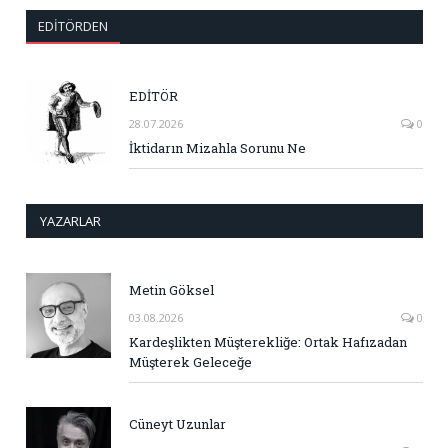
EDITÖRDEN
EDİTÖR
28.07.2026
0
İktidarın Mizahla Sorunu Ne
YAZARLAR
Metin Göksel
03.08.2026
0
Kardeşlikten Müşterekliğe: Ortak Hafızadan
Müşterek Geleceğe
Cüneyt Uzunlar