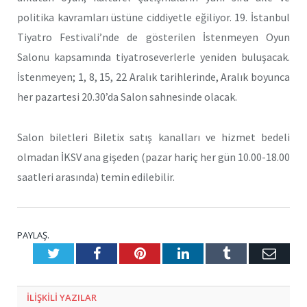
politika kavramları üstüne ciddiyetle eğiliyor. 19. İstanbul
Tiyatro Festivali’nde de gösterilen İstenmeyen Oyun
Salonu kapsamında tiyatroseverlerle yeniden buluşacak.
İstenmeyen; 1, 8, 15, 22 Aralık tarihlerinde, Aralık boyunca
her pazartesi 20.30’da Salon sahnesinde olacak.
Salon biletleri Biletix satış kanalları ve hizmet bedeli
olmadan İKSV ana gişeden (pazar hariç her gün 10.00-18.00
saatleri arasında) temin edilebilir.
PAYLAŞ.
Twitter
Facebook
Pinterest
LinkedIn
Tumblr
E-
Posta
ILIŞKILI
YAZILAR