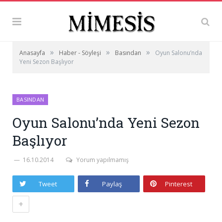
»
»
»
Anasayfa
Haber - Söyleşi
Basından
Oyun Salonu’nda
Yeni Sezon Başlıyor
BASINDAN
Oyun Salonu’nda Yeni Sezon
Başlıyor
16.10.2014
Yorum yapılmamış
Tweet
Paylaş
Pinterest
+