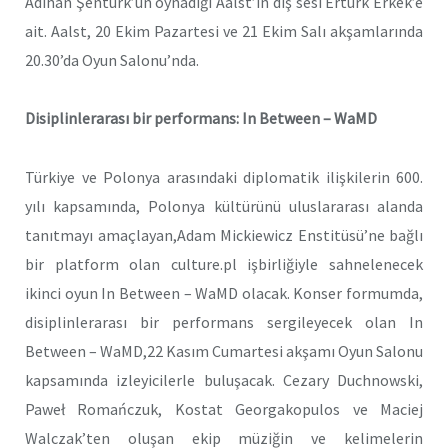
Adihan Şentürk’ün oynadığı Aalst’ın dış sesi Ertürk Erkek’e
ait. Aalst, 20 Ekim Pazartesi ve 21 Ekim Salı akşamlarında
20.30’da Oyun Salonu’nda.
Disiplinlerarası bir performans: In Between – WaMD
Türkiye ve Polonya arasındaki diplomatik ilişkilerin 600.
yılı kapsamında, Polonya kültürünü uluslararası alanda
tanıtmayı amaçlayan,Adam Mickiewicz Enstitüsü’ne bağlı
bir platform olan culture.pl işbirliğiyle sahnelenecek
ikinci oyun In Between – WaMD olacak. Konser formumda,
disiplinlerarası bir performans sergileyecek olan In
Between – WaMD,22 Kasım Cumartesi akşamı Oyun Salonu
kapsamında izleyicilerle buluşacak. Cezary Duchnowski,
Paweł Romańczuk, Kostat Georgakopulos ve Maciej
Walczak’ten oluşan ekip müziğin ve kelimelerin