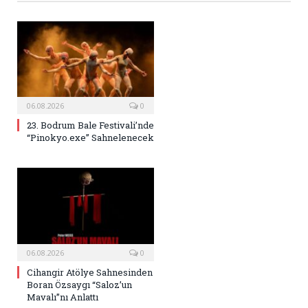
06.08.2026
0
23. Bodrum Bale Festivali’nde
“Pinokyo.exe” Sahnelenecek
06.08.2026
0
Cihangir Atölye Sahnesinden
Boran Özsaygı “Saloz’un
Mavalı”nı Anlattı