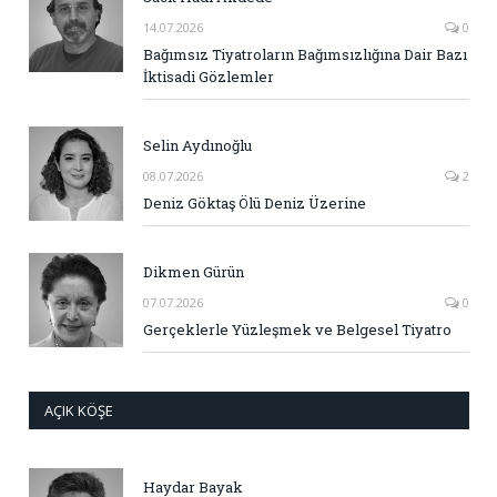
14.07.2026
0
Bağımsız Tiyatroların Bağımsızlığına Dair Bazı
İktisadi Gözlemler
Selin Aydınoğlu
08.07.2026
2
Deniz Göktaş Ölü Deniz Üzerine
Dikmen Gürün
07.07.2026
0
Gerçeklerle Yüzleşmek ve Belgesel Tiyatro
AÇIK KÖŞE
Haydar Bayak