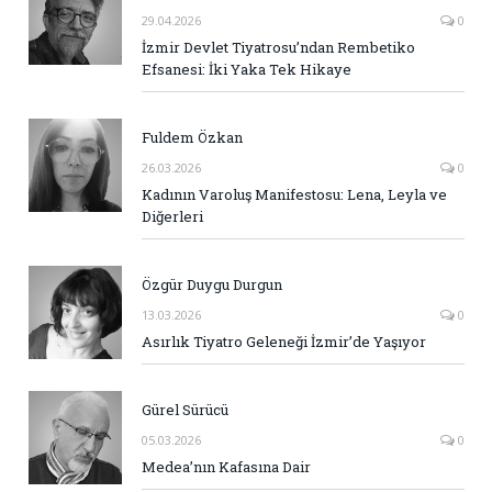
29.04.2026
0
İzmir Devlet Tiyatrosu’ndan Rembetiko
Efsanesi: İki Yaka Tek Hikaye
Fuldem Özkan
26.03.2026
0
Kadının Varoluş Manifestosu: Lena, Leyla ve
Diğerleri
Özgür Duygu Durgun
13.03.2026
0
Asırlık Tiyatro Geleneği İzmir’de Yaşıyor
Gürel Sürücü
05.03.2026
0
Medea’nın Kafasına Dair