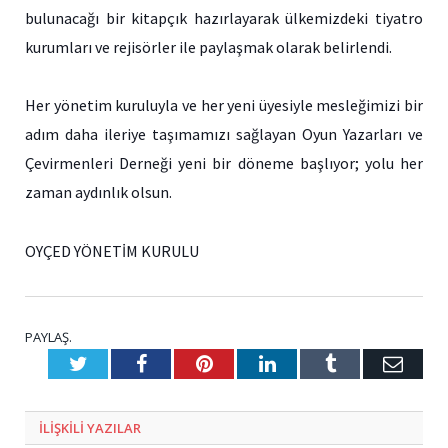
bulunacağı bir kitapçık hazırlayarak ülkemizdeki tiyatro
kurumları ve rejisörler ile paylaşmak olarak belirlendi.
Her yönetim kuruluyla ve her yeni üyesiyle mesleğimizi bir
adım daha ileriye taşımamızı sağlayan Oyun Yazarları ve
Çevirmenleri Derneği yeni bir döneme başlıyor; yolu her
zaman aydınlık olsun.
OYÇED YÖNETİM KURULU
PAYLAŞ.
Twitter
Facebook
Pinterest
LinkedIn
Tumblr
E-
Posta
ILIŞKILI
YAZILAR