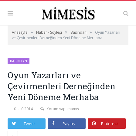
»
»
»
Anasayfa
Haber - Söyleşi
Basından
Oyun Yazarları
ve Çevirmenleri Derneğinden Yeni Döneme Merhaba
BASINDAN
Oyun Yazarları ve
Çevirmenleri Derneğinden
Yeni Döneme Merhaba
01.10.2014
Yorum yapılmamış
Tweet
Paylaş
Pinterest
+