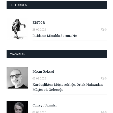
EDITÖRDEN
EDİTÖR
28.07.2026
0
İktidarın Mizahla Sorunu Ne
YAZARLAR
Metin Göksel
03.08.2026
0
Kardeşlikten Müşterekliğe: Ortak Hafızadan
Müşterek Geleceğe
Cüneyt Uzunlar
02.08.2026
0