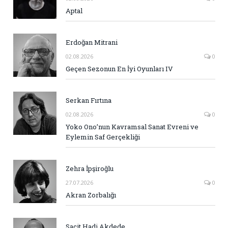
Aptal
Erdoğan Mitrani
02.08.2026
0
Geçen Sezonun En İyi Oyunları IV
Serkan Fırtına
02.08.2026
0
Yoko Ono’nun Kavramsal Sanat Evreni ve
Eylemin Saf Gerçekliği
Zehra İpşiroğlu
27.07.2026
0
Akran Zorbalığı
Sacit Hadi Akdede