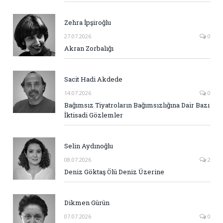
Zehra İpşiroğlu
27.07.2026
0
Akran Zorbalığı
Sacit Hadi Akdede
14.07.2026
0
Bağımsız Tiyatroların Bağımsızlığına Dair Bazı
İktisadi Gözlemler
Selin Aydınoğlu
08.07.2026
2
Deniz Göktaş Ölü Deniz Üzerine
Dikmen Gürün
07.07.2026
0