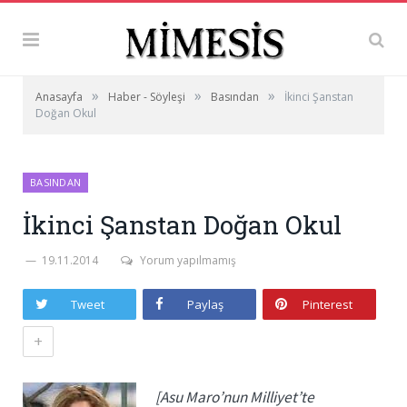
»
»
»
Anasayfa
Haber - Söyleşi
Basından
İkinci Şanstan
Doğan Okul
BASINDAN
İkinci Şanstan Doğan Okul
19.11.2014
Yorum yapılmamış
Tweet
Paylaş
Pinterest
+
[Asu Maro’nun Milliyet’te