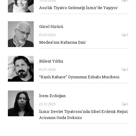
13.03.2026
0
Asırlık Tiyatro Geleneği İzmir’de Yaşıyor
Gürel Sürücü
05.03.2026
0
Medea’nın Kafasına Dair
Bülent Yıldız
03.01.2026
0
“Kanlı Kabare” Oyununun Esbabı Mucibesi
İrem Erdoğan
25.12.2025
0
İzmir Devlet Tiyatrosu’nda Sibel Erdenk Rejisi:
Arzunun Onda Dokuzu