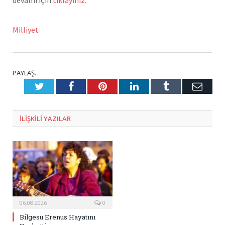
devamı için
tıklayınız.
Milliyet
PAYLAŞ.
Twitter
Facebook
Pinterest
LinkedIn
Tumblr
E-
Posta
ILIŞKILI
YAZILAR
06.08.2026
0
Bilgesu Erenus Hayatını