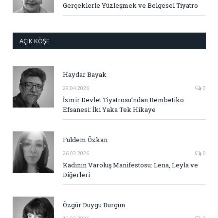
Gerçeklerle Yüzleşmek ve Belgesel Tiyatro
AÇIK KÖŞE
Haydar Bayak
29.04.2026
0
İzmir Devlet Tiyatrosu’ndan Rembetiko
Efsanesi: İki Yaka Tek Hikaye
Fuldem Özkan
26.03.2026
0
Kadının Varoluş Manifestosu: Lena, Leyla ve
Diğerleri
Özgür Duygu Durgun