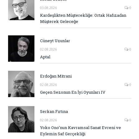
03.08.2026
0
Kardeşlikten Müşterekliğe: Ortak Hafızadan
Müşterek Geleceğe
Cüneyt Uzunlar
02.08.2026
0
Aptal
Erdoğan Mitrani
02.08.2026
0
Geçen Sezonun En İyi Oyunları IV
Serkan Fırtına
02.08.2026
0
Yoko Ono’nun Kavramsal Sanat Evreni ve
Eylemin Saf Gerçekliği