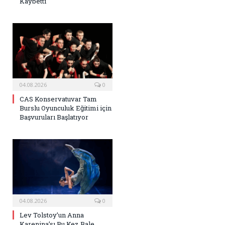
Kaybetti
04.08.2026
0
CAS Konservatuvar Tam
Burslu Oyunculuk Eğitimi için
Başvuruları Başlatıyor
04.08.2026
0
Lev Tolstoy’un Anna
Karenina’sı Bu Kez Bale