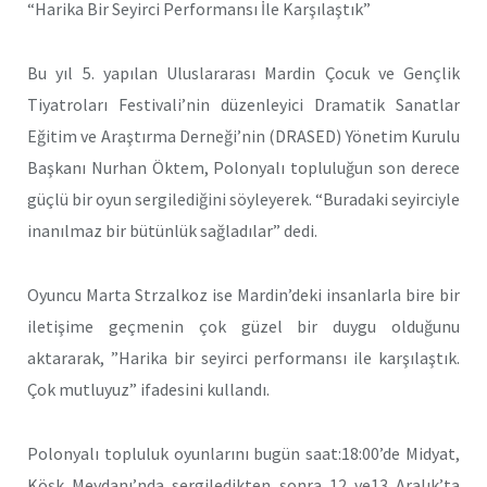
“Harika Bir Seyirci Performansı İle Karşılaştık”
Bu yıl 5. yapılan Uluslararası Mardin Çocuk ve Gençlik
Tiyatroları Festivali’nin düzenleyici Dramatik Sanatlar
Eğitim ve Araştırma Derneği’nin (DRASED) Yönetim Kurulu
Başkanı Nurhan Öktem, Polonyalı topluluğun son derece
güçlü bir oyun sergilediğini söyleyerek. “Buradaki seyirciyle
inanılmaz bir bütünlük sağladılar” dedi.
Oyuncu Marta Strzalkoz ise Mardin’deki insanlarla bire bir
iletişime geçmenin çok güzel bir duygu olduğunu
aktararak, ”Harika bir seyirci performansı ile karşılaştık.
Çok mutluyuz” ifadesini kullandı.
Polonyalı topluluk oyunlarını bugün saat:18:00’de Midyat,
Köşk Meydanı’nda sergiledikten sonra 12 ve13 Aralık’ta