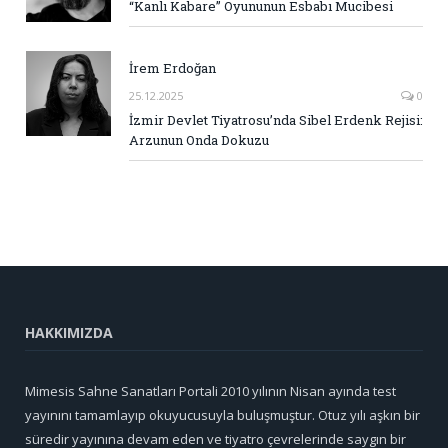
“Kanlı Kabare” Oyununun Esbabı Mucibesi
İrem Erdoğan
25.12.2025
0
İzmir Devlet Tiyatrosu’nda Sibel Erdenk Rejisi:
Arzunun Onda Dokuzu
HAKKIMIZDA
Mimesis Sahne Sanatları Portali 2010 yılının Nisan ayında test
yayınını tamamlayıp okuyucusuyla buluşmuştur. Otuz yılı aşkın bir
süredir yayınına devam eden ve tiyatro çevrelerinde saygın bir