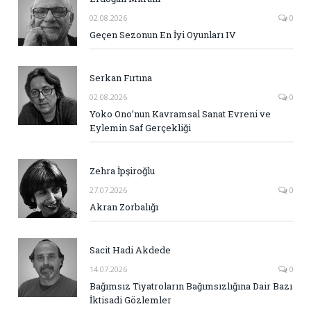
02.08.2026
0
Geçen Sezonun En İyi Oyunları IV
Serkan Fırtına
02.08.2026
0
Yoko Ono’nun Kavramsal Sanat Evreni ve
Eylemin Saf Gerçekliği
Zehra İpşiroğlu
27.07.2026
0
Akran Zorbalığı
Sacit Hadi Akdede
14.07.2026
0
Bağımsız Tiyatroların Bağımsızlığına Dair Bazı
İktisadi Gözlemler