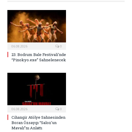
06.08.2026
0
23. Bodrum Bale Festivali’nde
“Pinokyo.exe” Sahnelenecek
06.08.2026
0
Cihangir Atölye Sahnesinden
Boran Özsaygı “Saloz’un
Mavalı”nı Anlattı