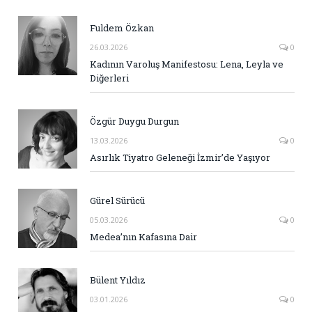
Fuldem Özkan
26.03.2026
0
Kadının Varoluş Manifestosu: Lena, Leyla ve
Diğerleri
Özgür Duygu Durgun
13.03.2026
0
Asırlık Tiyatro Geleneği İzmir’de Yaşıyor
Gürel Sürücü
05.03.2026
0
Medea’nın Kafasına Dair
Bülent Yıldız
03.01.2026
0