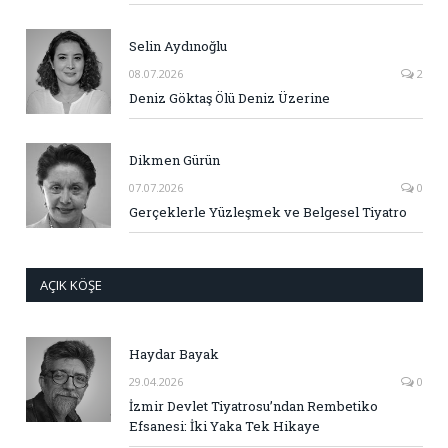
Selin Aydınoğlu
08.07.2026
2
Deniz Göktaş Ölü Deniz Üzerine
Dikmen Gürün
07.07.2026
0
Gerçeklerle Yüzleşmek ve Belgesel Tiyatro
AÇIK KÖŞE
Haydar Bayak
29.04.2026
0
İzmir Devlet Tiyatrosu’ndan Rembetiko
Efsanesi: İki Yaka Tek Hikaye