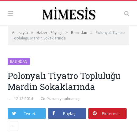
»
»
»
Anasayfa
Haber - Söyleşi
Basından
Polonyalı Tiyatro
Topluluğu Mardin Sokaklarında
BASINDAN
Polonyalı Tiyatro Topluluğu
Mardin Sokaklarında
12.12.2014
Yorum yapılmamış
Tweet
Paylaş
Pinterest
+