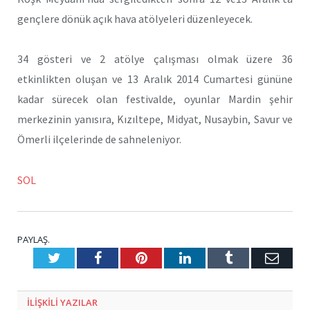
gençlere dönük açık hava atölyeleri düzenleyecek.
34 gösteri ve 2 atölye çalışması olmak üzere 36
etkinlikten oluşan ve 13 Aralık 2014 Cumartesi gününe
kadar sürecek olan festivalde, oyunlar Mardin şehir
merkezinin yanısıra, Kızıltepe, Midyat, Nusaybin, Savur ve
Ömerli ilçelerinde de sahneleniyor.
SOL
PAYLAŞ.
Twitter
Facebook
Pinterest
LinkedIn
Tumblr
E-
Posta
ILIŞKILI
YAZILAR