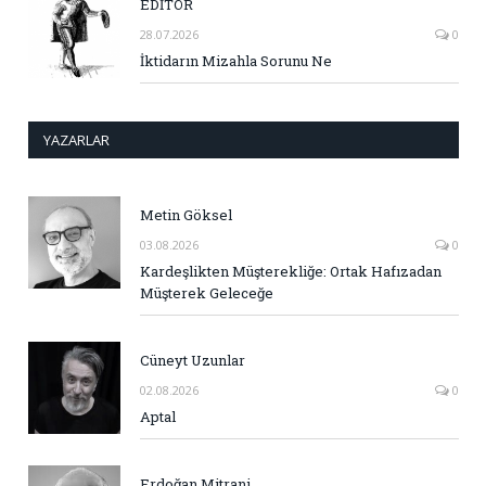
EDİTÖR
28.07.2026
0
İktidarın Mizahla Sorunu Ne
YAZARLAR
Metin Göksel
03.08.2026
0
Kardeşlikten Müşterekliğe: Ortak Hafızadan
Müşterek Geleceğe
Cüneyt Uzunlar
02.08.2026
0
Aptal
Erdoğan Mitrani