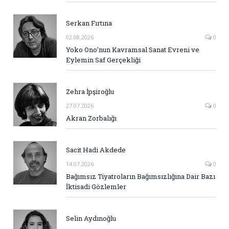
Serkan Fırtına
02.08.2026
0
Yoko Ono’nun Kavramsal Sanat Evreni ve
Eylemin Saf Gerçekliği
Zehra İpşiroğlu
27.07.2026
0
Akran Zorbalığı
Sacit Hadi Akdede
14.07.2026
0
Bağımsız Tiyatroların Bağımsızlığına Dair Bazı
İktisadi Gözlemler
Selin Aydınoğlu