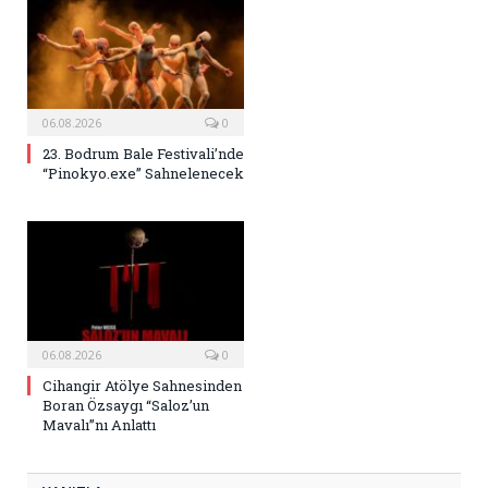
06.08.2026
0
23. Bodrum Bale Festivali’nde
“Pinokyo.exe” Sahnelenecek
06.08.2026
0
Cihangir Atölye Sahnesinden
Boran Özsaygı “Saloz’un
Mavalı”nı Anlattı