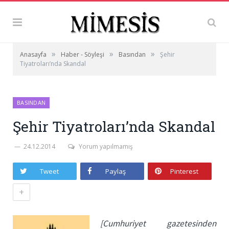
»
»
»
Anasayfa
Haber - Söyleşi
Basından
Şehir
Tiyatroları’nda Skandal
BASINDAN
Şehir Tiyatroları’nda Skandal
24.12.2014
Yorum yapılmamış
Tweet
Paylaş
Pinterest
+
[Cumhuriyet gazetesinden