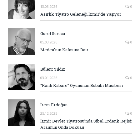
13.03.2026
0
Asırlık Tiyatro Geleneği İzmir’de Yaşıyor
Gürel Sürücü
05.03.2026
0
Medea’nın Kafasına Dair
Bülent Yıldız
03.01.2026
0
“Kanlı Kabare” Oyununun Esbabı Mucibesi
İrem Erdoğan
25.12.2025
0
İzmir Devlet Tiyatrosu’nda Sibel Erdenk Rejisi:
Arzunun Onda Dokuzu