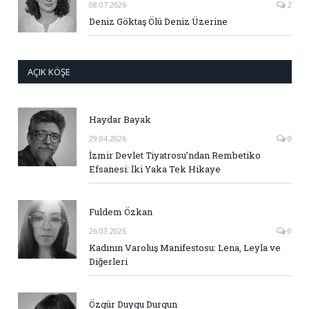
08.07.2026
2
Deniz Göktaş Ölü Deniz Üzerine
AÇIK KÖŞE
Haydar Bayak
29.04.2026
0
İzmir Devlet Tiyatrosu’ndan Rembetiko
Efsanesi: İki Yaka Tek Hikaye
Fuldem Özkan
26.03.2026
0
Kadının Varoluş Manifestosu: Lena, Leyla ve
Diğerleri
Özgür Duygu Durgun