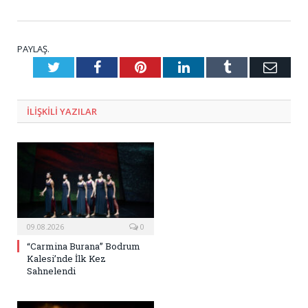
PAYLAŞ.
Twitter
Facebook
Pinterest
LinkedIn
Tumblr
E-
Posta
ILIŞKILI
YAZILAR
09.08.2026
0
“Carmina Burana” Bodrum
Kalesi’nde İlk Kez
Sahnelendi