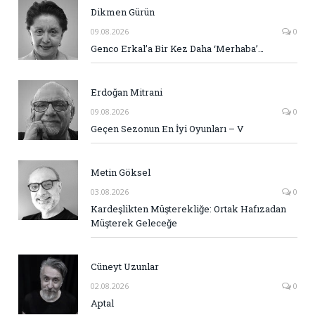
Dikmen Gürün
09.08.2026
0
Genco Erkal’a Bir Kez Daha ‘Merhaba’…
Erdoğan Mitrani
09.08.2026
0
Geçen Sezonun En İyi Oyunları – V
Metin Göksel
03.08.2026
0
Kardeşlikten Müşterekliğe: Ortak Hafızadan
Müşterek Geleceğe
Cüneyt Uzunlar
02.08.2026
0
Aptal