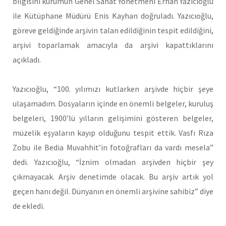
bilgisini kurumun Genel Sanat Yönetmeni Erhan Yazıcıoğlu
ile Kütüphane Müdürü Enis Kayhan doğruladı. Yazıcıoğlu,
göreve geldiğinde arşivin talan edildiğinin tespit edildiğini,
arşivi toparlamak amacıyla da arşivi kapattıklarını
açıkladı.
Yazıcıoğlu, “100. yılımızı kutlarken arşivde hiçbir şeye
ulaşamadım. Dosyaların içinde en önemli belgeler, kuruluş
belgeleri, 1900’lü yılların gelişimini gösteren belgeler,
müzelik eşyaların kayıp olduğunu tespit ettik. Vasfı Rıza
Zobu ile Bedia Muvahhit’in fotoğrafları da vardı mesela”
dedi. Yazıcıoğlu, “İznim olmadan arşivden hiçbir şey
çıkmayacak. Arşiv denetimde olacak. Bu arşiv artık yol
geçen hanı değil. Dünyanın en önemli arşivine sahibiz” diye
de ekledi.