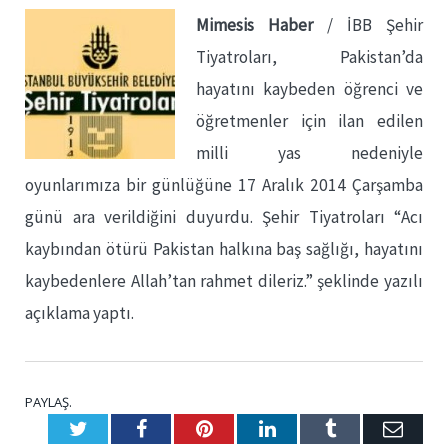
Mimesis Haber
/ İBB Şehir
Tiyatroları, Pakistan’da
hayatını kaybeden öğrenci ve
öğretmenler için ilan edilen
milli yas nedeniyle
oyunlarımıza bir günlüğüne 17 Aralık 2014 Çarşamba
günü ara verildiğini duyurdu. Şehir Tiyatroları “Acı
kaybından ötürü Pakistan halkına baş sağlığı, hayatını
kaybedenlere Allah’tan rahmet dileriz.” şeklinde yazılı
açıklama yaptı.
PAYLAŞ.
Twitter
Facebook
Pinterest
LinkedIn
Tumblr
E-