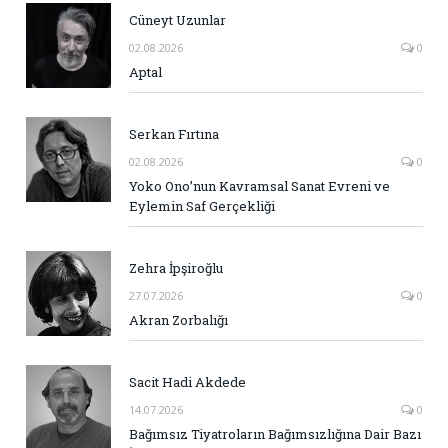
Cüneyt Uzunlar
02.08.2026
0
Aptal
Serkan Fırtına
02.08.2026
0
Yoko Ono’nun Kavramsal Sanat Evreni ve
Eylemin Saf Gerçekliği
Zehra İpşiroğlu
27.07.2026
0
Akran Zorbalığı
Sacit Hadi Akdede
14.07.2026
0
Bağımsız Tiyatroların Bağımsızlığına Dair Bazı