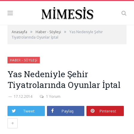
»
»
Anasayfa
Haber - Söyleşi
Yas Nedeniyle Şehir
Tiyatrolarında Oyunlar İptal
HABER - SÖYLEŞI
Yas Nedeniyle Şehir
Tiyatrolarında Oyunlar İptal
17.12.2014
1 Yorum
Tweet
Paylaş
Pinterest
+