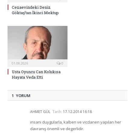
Cezaevindeki Deniz
Göktaş’tan İkinci Mektup
01.08.2026
0
Usta Oyuncu Can Kolukısa
Hayata Veda Etti
1 YORUM
AHMET GÜL
Tarih:
17.12.2014 16:18
insani duygularla, kalben ve vicdanen yapılan her
davranış önemli ve degerlidir.