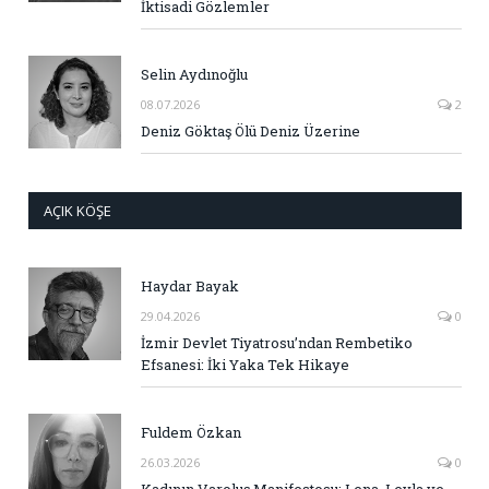
İktisadi Gözlemler
Selin Aydınoğlu
08.07.2026
2
Deniz Göktaş Ölü Deniz Üzerine
AÇIK KÖŞE
Haydar Bayak
29.04.2026
0
İzmir Devlet Tiyatrosu’ndan Rembetiko
Efsanesi: İki Yaka Tek Hikaye
Fuldem Özkan
26.03.2026
0
Kadının Varoluş Manifestosu: Lena, Leyla ve