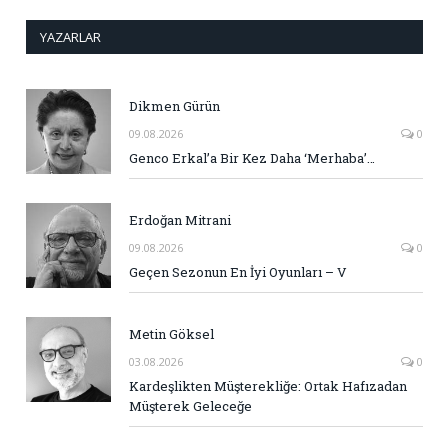
YAZARLAR
Dikmen Gürün
09.08.2026
0
Genco Erkal’a Bir Kez Daha ‘Merhaba’…
Erdoğan Mitrani
09.08.2026
0
Geçen Sezonun En İyi Oyunları – V
Metin Göksel
03.08.2026
0
Kardeşlikten Müşterekliğe: Ortak Hafızadan
Müşterek Geleceğe