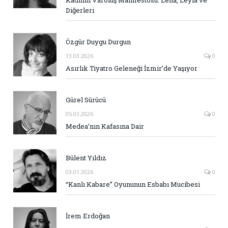
Diğerleri
Özgür Duygu Durgun
13.03.2026
0
Asırlık Tiyatro Geleneği İzmir’de Yaşıyor
Gürel Sürücü
05.03.2026
0
Medea’nın Kafasına Dair
Bülent Yıldız
03.01.2026
0
“Kanlı Kabare” Oyununun Esbabı Mucibesi
İrem Erdoğan