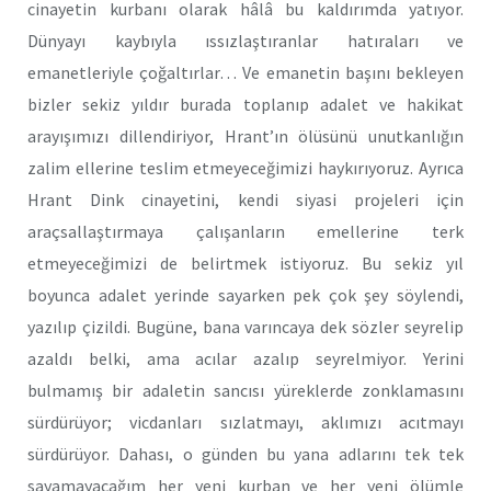
cinayetin kurbanı olarak hâlâ bu kaldırımda yatıyor.
Dünyayı kaybıyla ıssızlaştıranlar hatıraları ve
emanetleriyle çoğaltırlar… Ve emanetin başını bekleyen
bizler sekiz yıldır burada toplanıp adalet ve hakikat
arayışımızı dillendiriyor, Hrant’ın ölüsünü unutkanlığın
zalim ellerine teslim etmeyeceğimizi haykırıyoruz. Ayrıca
Hrant Dink cinayetini, kendi siyasi projeleri için
araçsallaştırmaya çalışanların emellerine terk
etmeyeceğimizi de belirtmek istiyoruz. Bu sekiz yıl
boyunca adalet yerinde sayarken pek çok şey söylendi,
yazılıp çizildi. Bugüne, bana varıncaya dek sözler seyrelip
azaldı belki, ama acılar azalıp seyrelmiyor. Yerini
bulmamış bir adaletin sancısı yüreklerde zonklamasını
sürdürüyor; vicdanları sızlatmayı, aklımızı acıtmayı
sürdürüyor. Dahası, o günden bu yana adlarını tek tek
sayamayacağım her yeni kurban ve her yeni ölümle