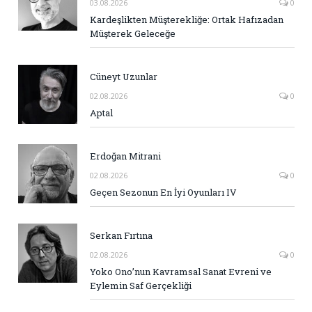
03.08.2026
0
Kardeşlikten Müşterekliğe: Ortak Hafızadan
Müşterek Geleceğe
Cüneyt Uzunlar
02.08.2026
0
Aptal
Erdoğan Mitrani
02.08.2026
0
Geçen Sezonun En İyi Oyunları IV
Serkan Fırtına
02.08.2026
0
Yoko Ono’nun Kavramsal Sanat Evreni ve
Eylemin Saf Gerçekliği