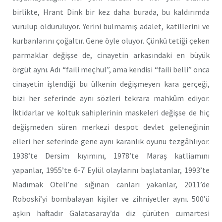
birlikte, Hrant Dink bir kez daha burada, bu kaldırımda
vurulup öldürülüyor. Yerini bulmamış adalet, katillerini ve
kurbanlarını çoğaltır. Gene öyle oluyor. Çünkü tetiği çeken
parmaklar değişse de, cinayetin arkasındaki en büyük
örgüt aynı. Adı “faili meçhul”, ama kendisi “faili belli” onca
cinayetin işlendiği bu ülkenin değişmeyen kara gerçeği,
bizi her seferinde aynı sözleri tekrara mahkûm ediyor.
İktidarlar ve koltuk sahiplerinin maskeleri değişse de hiç
değişmeden süren merkezi despot devlet geleneğinin
elleri her seferinde gene aynı karanlık oyunu tezgâhlıyor.
1938’te Dersim kıyımını, 1978’te Maraş katliamını
yapanlar, 1955’te 6-7 Eylül olaylarını başlatanlar, 1993’te
Madımak Oteli’ne sığınan canları yakanlar, 2011’de
Roboski’yi bombalayan kişiler ve zihniyetler aynı. 500’ü
aşkın haftadır Galatasaray’da diz çürüten cumartesi