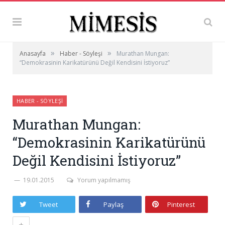
»
»
Anasayfa
Haber - Söyleşi
Murathan Mungan:
“Demokrasinin Karikatürünü Değil Kendisini İstiyoruz”
HABER - SÖYLEŞI
Murathan Mungan:
“Demokrasinin Karikatürünü
Değil Kendisini İstiyoruz”
19.01.2015
Yorum yapılmamış
Tweet
Paylaş
Pinterest
+