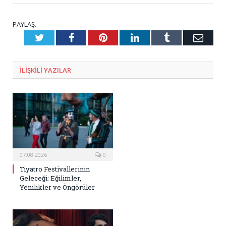
PAYLAŞ.
Twitter
Facebook
Pinterest
LinkedIn
Tumblr
E-
Posta
ILIŞKILI
YAZILAR
07.08.2026
0
Tiyatro Festivallerinin
Geleceği: Eğilimler,
Yenilikler ve Öngörüler