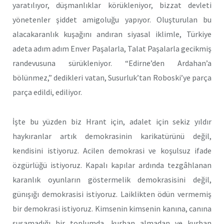
yaratılıyor, düşmanlıklar körükleniyor, bizzat devleti
yönetenler şiddet amigoluğu yapıyor. Oluşturulan bu
alacakaranlık kuşağını andıran siyasal iklimle, Türkiye
adeta adım adım Enver Paşalarla, Talat Paşalarla gecikmiş
randevusuna sürükleniyor. “Edirne’den Ardahan’a
bölünmez,” dedikleri vatan, Susurluk’tan Roboski’ye parça
parça edildi, ediliyor.
İşte bu yüzden biz Hrant için, adalet için sekiz yıldır
haykıranlar artık demokrasinin karikatürünü değil,
kendisini istiyoruz. Acilen demokrasi ve koşulsuz ifade
özgürlüğü istiyoruz. Kapalı kapılar ardında tezgâhlanan
karanlık oyunların göstermelik demokrasisini değil,
günışığı demokrasisi istiyoruz. Laiklikten ödün vermemiş
bir demokrasi istiyoruz. Kimsenin kimsenin kanına, canına
susamadığı bir toplumda, kurban almadan ve kurban