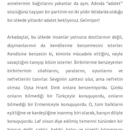
annelerinin bağırlarını yakanlar da aynı. Adında “adalet”
sözcüğünü taşıyan bir partinin on iki yıldır iktidarda olduğu
bir ülkede yıllardır adalet bekliyoruz. Gelmiyor!
Arkadaşlar, bu ülkede insanlar yalnızca dostlarının değil,
düşmanlarının da kendilerine benzemesini isterler.
Kendisine benzesin ki, kiminle mücadele ettiğini, neyle
savaştığını tanıyıp bilsin isterler. Birbirlerine benzeyenler
birbirlerinin silahlarını, yaralarını, oyunlarını ve
nefretlerini tanırlar. Sevginin sahtesi olur, ama nefretin
olmaz. Oysa Hrant Dink onlara benzemiyordu. Çünkü
onların bilmediği bir Türkçeyle konuşuyordu, onların
bilmediği bir Ermeniceyle konuşuyordu. O, tüm halkların
eşitliğine ve kardeşliğine inanmış biri olarak, barışın diliyle
konuşuyordu. Laf olsun diye edilmiş temenni türünden bir
barışın değil, sahici, hakiki, kalıcı ve sürekli kılınmasını