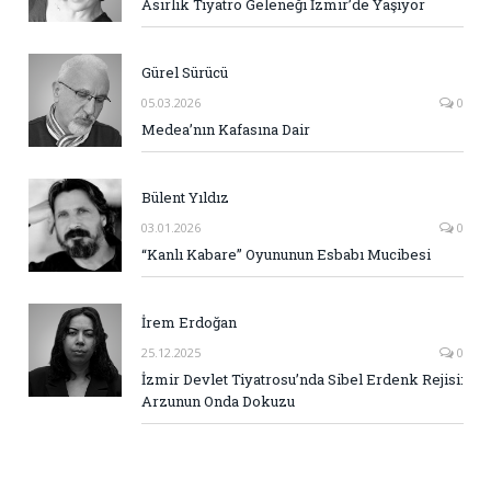
Asırlık Tiyatro Geleneği İzmir’de Yaşıyor
Gürel Sürücü
05.03.2026
0
Medea’nın Kafasına Dair
Bülent Yıldız
03.01.2026
0
“Kanlı Kabare” Oyununun Esbabı Mucibesi
İrem Erdoğan
25.12.2025
0
İzmir Devlet Tiyatrosu’nda Sibel Erdenk Rejisi:
Arzunun Onda Dokuzu