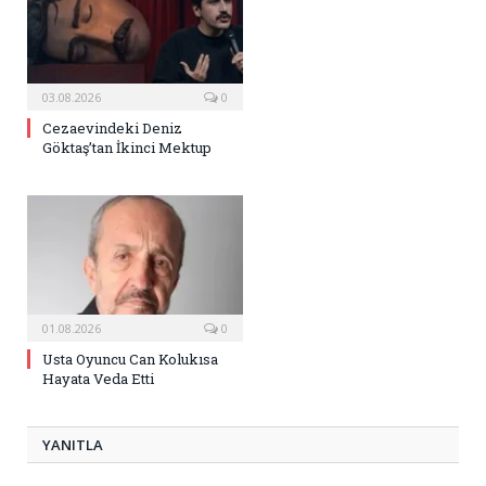
03.08.2026
0
Cezaevindeki Deniz
Göktaş’tan İkinci Mektup
01.08.2026
0
Usta Oyuncu Can Kolukısa
Hayata Veda Etti
YANITLA