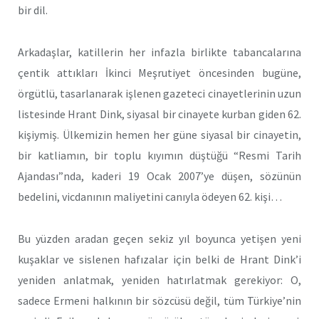
bir dil.
Arkadaşlar, katillerin her infazla birlikte tabancalarına
çentik attıkları İkinci Meşrutiyet öncesinden bugüne,
örgütlü, tasarlanarak işlenen gazeteci cinayetlerinin uzun
listesinde Hrant Dink, siyasal bir cinayete kurban giden 62.
kişiymiş. Ülkemizin hemen her güne siyasal bir cinayetin,
bir katliamın, bir toplu kıyımın düştüğü “Resmi Tarih
Ajandası”nda, kaderi 19 Ocak 2007’ye düşen, sözünün
bedelini, vicdanının maliyetini canıyla ödeyen 62. kişi…
Bu yüzden aradan geçen sekiz yıl boyunca yetişen yeni
kuşaklar ve sislenen hafızalar için belki de Hrant Dink’i
yeniden anlatmak, yeniden hatırlatmak gerekiyor: O,
sadece Ermeni halkının bir sözcüsü değil, tüm Türkiye’nin