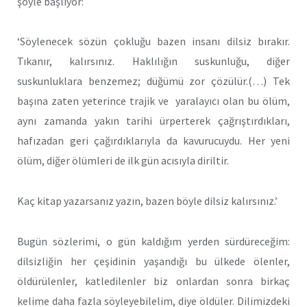
şöyle başlıyor:
‘Söylenecek sözün çokluğu bazen insanı dilsiz bırakır.
Tıkanır, kalırsınız. Haklılığın suskunluğu, diğer
suskunluklara benzemez; düğümü zor çözülür.(…) Tek
başına zaten yeterince trajik ve yaralayıcı olan bu ölüm,
aynı zamanda yakın tarihi ürperterek çağrıştırdıkları,
hafızadan geri çağırdıklarıyla da kavurucuydu. Her yeni
ölüm, diğer ölümleri de ilk gün acısıyla diriltir.
Kaç kitap yazarsanız yazın, bazen böyle dilsiz kalırsınız.’
Bugün sözlerimi, o gün kaldığım yerden sürdüreceğim:
dilsizliğin her çeşidinin yaşandığı bu ülkede ölenler,
öldürülenler, katledilenler biz onlardan sonra birkaç
kelime daha fazla söyleyebilelim, diye öldüler. Dilimizdeki