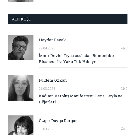
AÇIK KÖŞE
Haydar Bayak
29.04.2026
0
İzmir Devlet Tiyatrosu’ndan Rembetiko
Efsanesi: İki Yaka Tek Hikaye
Fuldem Özkan
26.03.2026
0
Kadının Varoluş Manifestosu: Lena, Leyla ve
Diğerleri
Özgür Duygu Durgun
13.03.2026
0