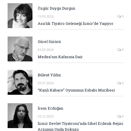
Özgür Duygu Durgun
13.03.2026
0
Asırlık Tiyatro Geleneği İzmir’de Yaşıyor
Gürel Sürücü
05.03.2026
0
Medea’nın Kafasına Dair
Bülent Yıldız
03.01.2026
0
“Kanlı Kabare” Oyununun Esbabı Mucibesi
İrem Erdoğan
25.12.2025
0
İzmir Devlet Tiyatrosu’nda Sibel Erdenk Rejisi:
Arzunun Onda Dokuzu