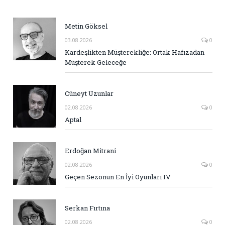
Metin Göksel
03.08.2026
0
Kardeşlikten Müşterekliğe: Ortak Hafızadan
Müşterek Geleceğe
Cüneyt Uzunlar
02.08.2026
0
Aptal
Erdoğan Mitrani
02.08.2026
0
Geçen Sezonun En İyi Oyunları IV
Serkan Fırtına
02.08.2026
0