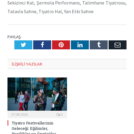
Sekizinci Kat, Şermola Performans, Talimhane Tiyatrosu,
Tatavla Sahne, Tiyatro Hal, Yan Etki Sahne
PAYLAŞ.
Twitter
Facebook
Pinterest
LinkedIn
Tumblr
E-
Posta
ILIŞKILI
YAZILAR
07.08.2026
0
Tiyatro Festivallerinin
Geleceği: Eğilimler,
Yenilikler ve Öngörüler