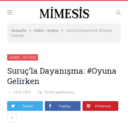
»
»
Anasayfa
Haber - Söyleşi
Suruç’la Dayanışma: #Oyuna
Gelirken
HABER - SÖYLEŞI
Suruç’la Dayanışma: #Oyuna
Gelirken
23.01.2015
Yorum yapılmamış
Tweet
Paylaş
Pinterest
+