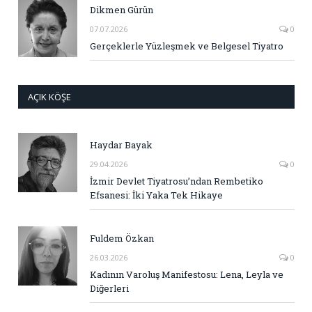
Dikmen Gürün
07.07.2026
0
Gerçeklerle Yüzleşmek ve Belgesel Tiyatro
AÇIK KÖŞE
Haydar Bayak
29.04.2026
0
İzmir Devlet Tiyatrosu’ndan Rembetiko
Efsanesi: İki Yaka Tek Hikaye
Fuldem Özkan
26.03.2026
0
Kadının Varoluş Manifestosu: Lena, Leyla ve
Diğerleri