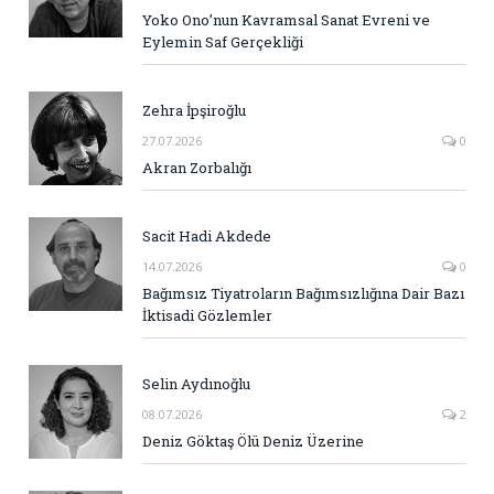
Yoko Ono’nun Kavramsal Sanat Evreni ve
Eylemin Saf Gerçekliği
Zehra İpşiroğlu
27.07.2026
0
Akran Zorbalığı
Sacit Hadi Akdede
14.07.2026
0
Bağımsız Tiyatroların Bağımsızlığına Dair Bazı
İktisadi Gözlemler
Selin Aydınoğlu
08.07.2026
2
Deniz Göktaş Ölü Deniz Üzerine