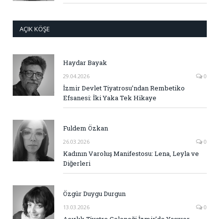
AÇIK KÖŞE
Haydar Bayak
29.04.2026
0
İzmir Devlet Tiyatrosu’ndan Rembetiko
Efsanesi: İki Yaka Tek Hikaye
Fuldem Özkan
26.03.2026
0
Kadının Varoluş Manifestosu: Lena, Leyla ve
Diğerleri
Özgür Duygu Durgun
13.03.2026
0
Asırlık Tiyatro Geleneği İzmir’de Yaşıyor