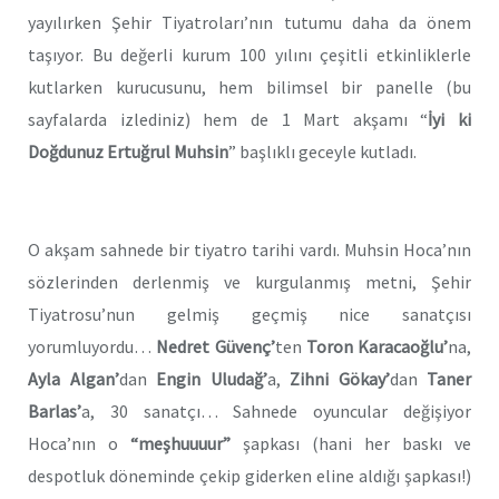
yayılırken Şehir Tiyatroları’nın tutumu daha da önem
taşıyor. Bu değerli kurum 100 yılını çeşitli etkinliklerle
kutlarken kurucusunu, hem bilimsel bir panelle (bu
sayfalarda izlediniz) hem de 1 Mart akşamı “
İyi ki
Doğdunuz Ertuğrul
Muhsin
” başlıklı geceyle kutladı.
O akşam sahnede bir tiyatro tarihi vardı. Muhsin Hoca’nın
sözlerinden derlenmiş ve kurgulanmış metni, Şehir
Tiyatrosu’nun gelmiş geçmiş nice sanatçısı
yorumluyordu…
Nedret Güvenç’
ten
Toron Karacaoğlu’
na,
Ayla Algan’
dan
Engin Uludağ’
a,
Zihni
Gökay’
dan
Taner
Barlas’
a, 30 sanatçı… Sahnede oyuncular değişiyor
Hoca’nın o
“meşhuuuur”
şapkası (hani her baskı ve
despotluk döneminde çekip giderken eline aldığı şapkası!)