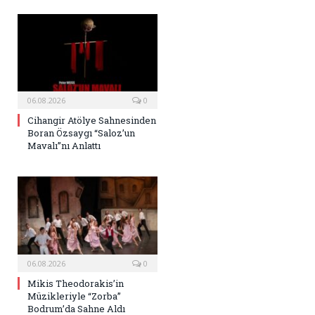
06.08.2026
0
Cihangir Atölye Sahnesinden
Boran Özsaygı “Saloz’un
Mavalı”nı Anlattı
06.08.2026
0
Mikis Theodorakis’in
Müzikleriyle “Zorba”
Bodrum’da Sahne Aldı