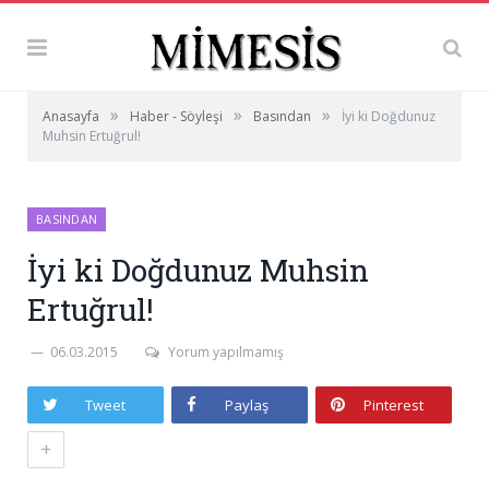
»
»
»
Anasayfa
Haber - Söyleşi
Basından
İyi ki Doğdunuz
Muhsin Ertuğrul!
BASINDAN
İyi ki Doğdunuz Muhsin
Ertuğrul!
06.03.2015
Yorum yapılmamış
Tweet
Paylaş
Pinterest
+