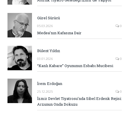
Gürel Sürücü
05.03.2026
0
Medea’nın Kafasına Dair
Bülent Yıldız
03.01.2026
0
“Kanlı Kabare” Oyununun Esbabı Mucibesi
İrem Erdoğan
25.12.2025
0
İzmir Devlet Tiyatrosu’nda Sibel Erdenk Rejisi:
Arzunun Onda Dokuzu