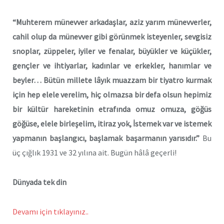
“Muhterem münevver arkadaşlar, aziz
yarım münevverler,
cahil olup da münevver
gibi görünmek isteyenler, sevgisiz
snoplar, züppeler, iyiler ve fenalar,
büyükler ve küçükler,
gençler ve ihtiyarlar,
kadınlar ve erkekler, hanımlar
ve
beyler… Bütün millete lâyık muazzam
bir tiyatro kurmak
için hep elele
verelim, hiç olmazsa bir defa olsun
hepimiz
bir kültür hareketinin etrafında
omuz omuza, göğüs
göğüse,
elele birleşelim, itiraz yok, İstemek
var ve istemek
yapmanın başlangıcı,
başlamak başarmanın yarısıdır.”
Bu
üç çığlık 1931 ve 32 yılına ait. Bugün hâlâ geçerli!
Dünyada tek din
Devamı için tıklayınız..