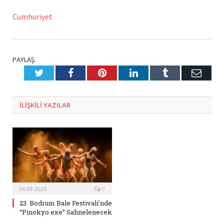
Cumhuriyet
PAYLAŞ.
Twitter
Facebook
Pinterest
LinkedIn
Tumblr
E-
Posta
ILIŞKILI
YAZILAR
06.08.2026
0
23. Bodrum Bale Festivali’nde
“Pinokyo.exe” Sahnelenecek