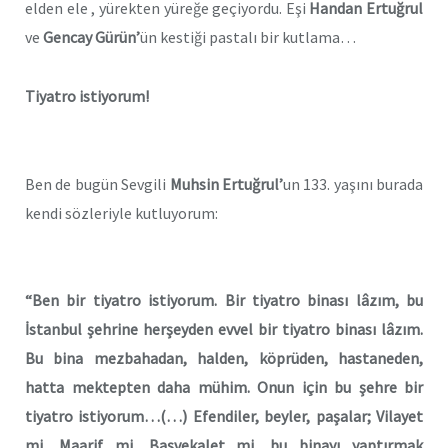
elden ele , yürekten yüreğe geçiyordu. Eşi
Handan Ertuğrul
ve
Gencay Gürün’
ün kestiği pastalı bir kutlama…
Tiyatro istiyorum!
Ben de bugün Sevgili
Muhsin
Ertuğrul’
un 133. yaşını burada
kendi sözleriyle kutluyorum:
“Ben bir tiyatro istiyorum. Bir tiyatro binası
lâzım, bu
İstanbul şehrine herşeyden
evvel bir tiyatro binası lâzım.
Bu bina mezbahadan,
halden, köprüden, hastaneden,
hatta mektepten daha mühim. Onun için bu
şehre bir
tiyatro istiyorum…(…) Efendiler,
beyler, paşalar; Vilayet
mi, Maarif mi, Başvekalet
mi, bu binayı yaptırmak