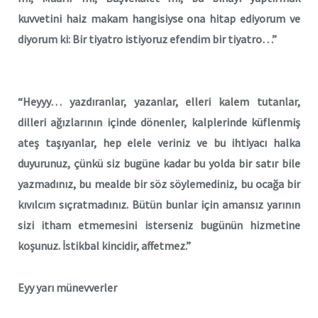
kuvvetini
haiz makam hangisiyse ona hitap ediyorum
ve
diyorum ki: Bir tiyatro istiyoruz efendim
bir tiyatro…”
“Heyyy… yazdıranlar, yazanlar, elleri
kalem tutanlar,
dilleri ağızlarının içinde
dönenler, kalplerinde küflenmiş
ateş
taşıyanlar, hep elele veriniz ve bu ihtiyacı
halka
duyurunuz, çünkü siz bugüne kadar
bu yolda bir satır bile
yazmadınız, bu
mealde bir söz söylemediniz, bu ocağa bir
kıvılcım sıçratmadınız. Bütün bunlar için
amansız yarının
sizi itham etmemesini isterseniz
bugünün hizmetine
koşunuz. İstikbal
kincidir, affetmez.”
Eyy yarı münevverler