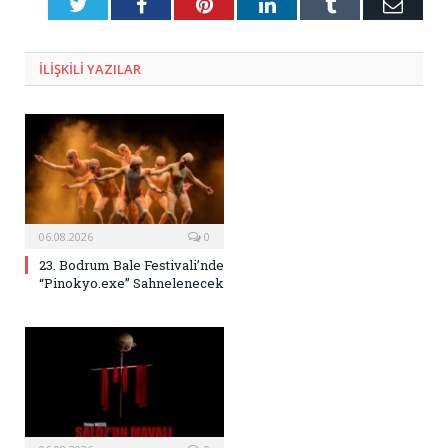
Twitter
Facebook
Pinterest
LinkedIn
Tumblr
E-
Posta
ILIŞKILI
YAZILAR
06.08.2026
0
23. Bodrum Bale Festivali’nde
“Pinokyo.exe” Sahnelenecek