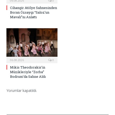
06.08.2026
0
Cihangir Atölye Sahnesinden
Boran Özsaygı “Saloz’un
Mavalı”nı Anlattı
06.08.2026
0
Mikis Theodorakis’in
Müzikleriyle “Zorba”
Bodrum’da Sahne Aldı
Yorumlar kapatıldı.