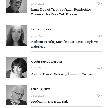
29.04.2026
0
İzmir Devlet Tiyatrosu’ndan Rembetiko
Efsanesi: İki Yaka Tek Hikaye
Fuldem Özkan
26.03.2026
0
Kadının Varoluş Manifestosu: Lena, Leyla ve
Diğerleri
Özgür Duygu Durgun
13.03.2026
0
Asırlık Tiyatro Geleneği İzmir’de Yaşıyor
Gürel Sürücü
05.03.2026
0
Medea’nın Kafasına Dair