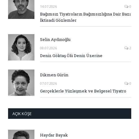
14.07.2026
0
Bağımsız Tiyatroların Bağımsızlığına Dair Bazı
İktisadi Gözlemler
Selin Aydınoğlu
08.07.2026
2
Deniz Göktaş Ölü Deniz Üzerine
Dikmen Gürün
07.07.2026
0
Gerçeklerle Yüzleşmek ve Belgesel Tiyatro
AÇIK KÖŞE
Haydar Bayak