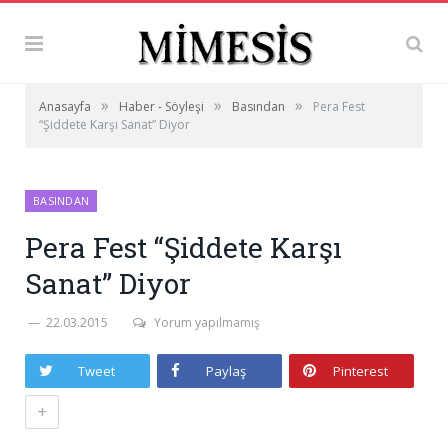
»
»
»
Anasayfa
Haber - Söyleşi
Basından
Pera Fest
“Şiddete Karşı Sanat” Diyor
BASINDAN
Pera Fest “Şiddete Karşı
Sanat” Diyor
22.03.2015
Yorum yapılmamış
Tweet
Paylaş
Pinterest
+