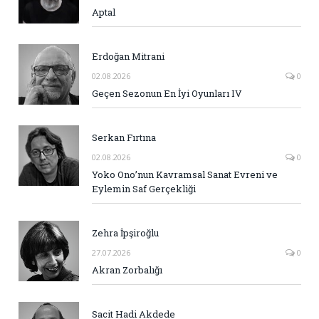
Aptal
Erdoğan Mitrani
02.08.2026
0
Geçen Sezonun En İyi Oyunları IV
Serkan Fırtına
02.08.2026
0
Yoko Ono’nun Kavramsal Sanat Evreni ve
Eylemin Saf Gerçekliği
Zehra İpşiroğlu
27.07.2026
0
Akran Zorbalığı
Sacit Hadi Akdede