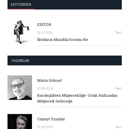
EDITÖRDEN
EDİTÖR
28.07.2026
0
İktidarın Mizahla Sorunu Ne
YAZARLAR
Metin Göksel
03.08.2026
0
Kardeşlikten Müşterekliğe: Ortak Hafızadan
Müşterek Geleceğe
Cüneyt Uzunlar
02.08.2026
0