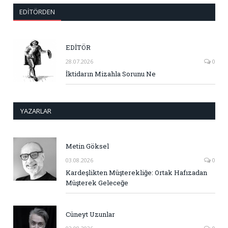
EDITÖRDEN
EDİTÖR
28.07.2026
0
İktidarın Mizahla Sorunu Ne
YAZARLAR
Metin Göksel
03.08.2026
0
Kardeşlikten Müşterekliğe: Ortak Hafızadan
Müşterek Geleceğe
Cüneyt Uzunlar