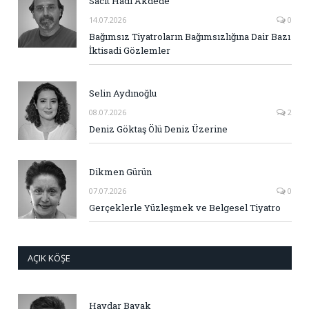
Sacit Hadi Akdede
14.07.2026
0
Bağımsız Tiyatroların Bağımsızlığına Dair Bazı
İktisadi Gözlemler
Selin Aydınoğlu
08.07.2026
2
Deniz Göktaş Ölü Deniz Üzerine
Dikmen Gürün
07.07.2026
0
Gerçeklerle Yüzleşmek ve Belgesel Tiyatro
AÇIK KÖŞE
Haydar Bayak