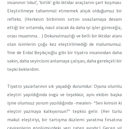
insanının ‘okul’, ‘birlik’ gibi iktidar araçlarını şart koşması.
Eleştirilmeye tahammül etmemek alışık olduğumuz bir
refleks. (Herkesin birbirinin sırtını sıvazlamaya devam
ettiği bir ortamda, nasıl olacak da daha iyi işler göreceğiz,
orası muamma…) Dokunulmazlığı ve belli bir iktidar alanı
olan isimlerin çoğu kez eleştirilmediği de malumumuz.
Yine de Erdal Beşikçioğlu gibi bir tiyatro insanından daha
sakin, daha seyircisini anlamaya çalışan, daha gerekçeli bir
tepki beklerdim.
Tiyatro yazarlarının sık yaşadığı durumdur: Oyuna olumlu
eleştiri yapıldığında övgü ve teşekkür, aynı ekibin başka
işine olumsuz yorum yazıldığında -mealen- “Sen kimsin ki
eleştiri yazmaya kalkıyorsun?” tepkisi gelir. (Her türlü
makul eleştiriyi, bir tartışma düzlemi yaratma fırsatına
çevirenlerin gönlümüzdeki yeri zaten ayrıdır.) Geçen yıl