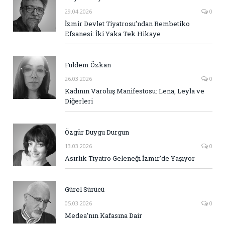
29.04.2026
0
İzmir Devlet Tiyatrosu’ndan Rembetiko
Efsanesi: İki Yaka Tek Hikaye
Fuldem Özkan
26.03.2026
0
Kadının Varoluş Manifestosu: Lena, Leyla ve
Diğerleri
Özgür Duygu Durgun
13.03.2026
0
Asırlık Tiyatro Geleneği İzmir’de Yaşıyor
Gürel Sürücü
05.03.2026
0
Medea’nın Kafasına Dair