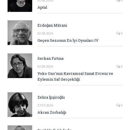
02.08.2026
0
Aptal
Erdoğan Mitrani
02.08.2026
0
Geçen Sezonun En İyi Oyunları IV
Serkan Fırtına
02.08.2026
0
Yoko Ono’nun Kavramsal Sanat Evreni ve
Eylemin Saf Gerçekliği
Zehra İpşiroğlu
27.07.2026
0
Akran Zorbalığı