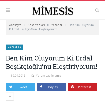
»
»
»
Anasayfa
Köşe Yazıları
Yazarlar
Ben Kim Oluyorum
Ki Erdal Beşikçioğlu’nu Eleştiriyorum!
YAZARLAR
Ben Kim Oluyorum Ki Erdal
Beşikçioğlu’nu Eleştiriyorum!
19.04.2015
Yorum yapılmamış
Tweet
Paylaş
Pinterest
+