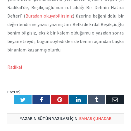
Radikal’de, Beşikçioğlu’nun rol aldığı Bir Delinin Hatıra
Defteri’ (
Buradan okuyabilirsiniz
) üzerine beğeni dolu bir
değerlendirme yazısı yazmıştım. Belki de Erdal Beşikçioğlu
benim bilgisiz, eksik bir kalem olduğumu o yazıdan sonra
beyan etseydi, bugün söyledikleri de benim açımdan başka
bir anlam kazanmış olurdu.
Radikal
PAYLAŞ.
Twitter
Facebook
Pinterest
LinkedIn
Tumblr
E-
Posta
YAZARIN BÜTÜN YAZILARI IÇIN:
BAHAR ÇUHADAR