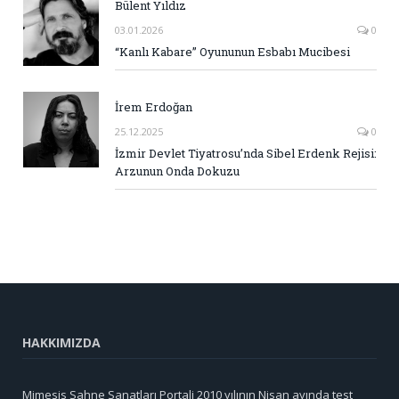
Bülent Yıldız
03.01.2026
0
“Kanlı Kabare” Oyununun Esbabı Mucibesi
İrem Erdoğan
25.12.2025
0
İzmir Devlet Tiyatrosu’nda Sibel Erdenk Rejisi:
Arzunun Onda Dokuzu
HAKKIMIZDA
Mimesis Sahne Sanatları Portali 2010 yılının Nisan ayında test