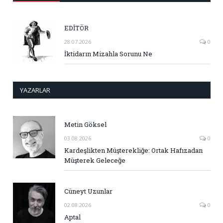
EDİTÖR
28.07.2026
0
İktidarın Mizahla Sorunu Ne
YAZARLAR
Metin Göksel
03.08.2026
0
Kardeşlikten Müşterekliğe: Ortak Hafızadan
Müşterek Geleceğe
Cüneyt Uzunlar
02.08.2026
0
Aptal