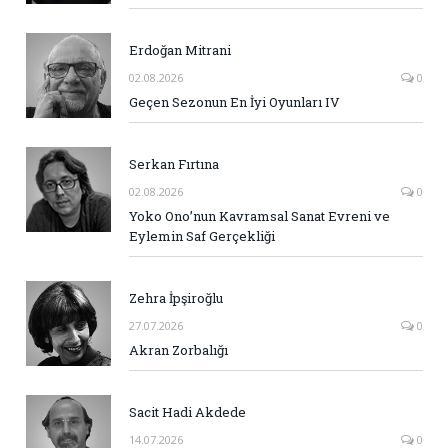
Erdoğan Mitrani
02.08.2026
0
Geçen Sezonun En İyi Oyunları IV
Serkan Fırtına
02.08.2026
0
Yoko Ono’nun Kavramsal Sanat Evreni ve
Eylemin Saf Gerçekliği
Zehra İpşiroğlu
27.07.2026
0
Akran Zorbalığı
Sacit Hadi Akdede
14.07.2026
0