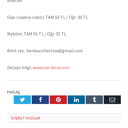
Biletler:
Gişe (sadece nakit): TAM 50 TL / Öğr. 30 TL
Mybilet: TAM 55 TL / Öğr. 35 TL
Bilet rez.: berikacollective@gmail.com
Detaylı bilgi:
www.can-bora.com
PAYLAŞ.
Twitter
Facebook
Pinterest
LinkedIn
Tumblr
E-
Posta
ILIŞKILI
YAZILAR