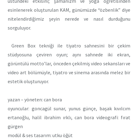
üstündeki etkisini; şamanizm ve yoga öğretisinden
esinlenerek oluşturulan KAM, günümüzde “özbenlik” diye
nitelendirdiğimiz şeyin nerede ve nasıl durduğunu
sorguluyor.
Green Box tekniği ile tiyatro sahnesini bir çekim
stüdyosuna çeviren oyun; aynı sahnede iki ekran,
görüntülü motto’lar, önceden çekilmiş video sekansları ve
video art bölümüyle, tiyatro ve sinema arasında melez bir
estetik oluşturuyor.
yazan – yöneten: can bora
oyuncular: goncagül sunar, yunus günçe, başak kıvılcım
ertanoğlu, halil ibrahim ırklı, can bora videografi: fırat
gürgen
modül & ses tasarım: utku öğüt