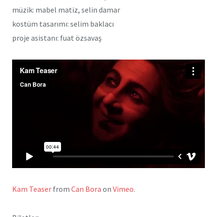
müzik: mabel matiz, selin damar
kostüm tasarımı: selim baklacı
proje asistanı: fuat özsavaş
Kam Teaser
from
Can Bora
on
Vimeo
.