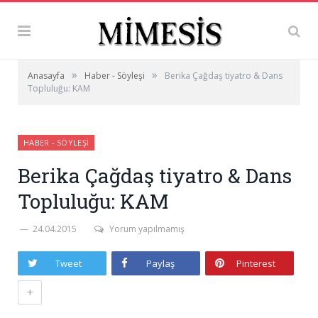
»
»
Anasayfa
Haber - Söyleşi
Berika Çağdaş tiyatro & Dans
Topluluğu: KAM
HABER - SÖYLEŞI
Berika Çağdaş tiyatro & Dans
Topluluğu: KAM
24.04.2015
Yorum yapılmamış
Tweet
Paylaş
Pinterest
+