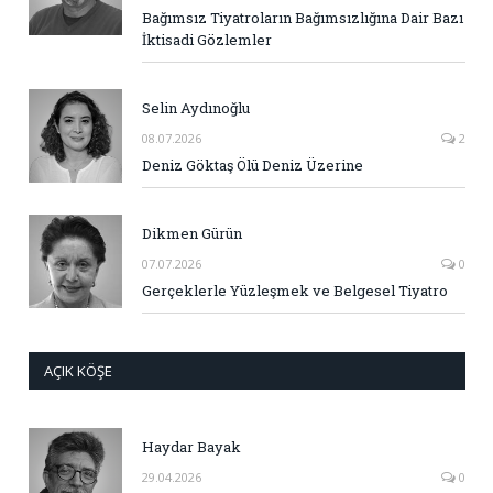
Bağımsız Tiyatroların Bağımsızlığına Dair Bazı
İktisadi Gözlemler
Selin Aydınoğlu
08.07.2026
2
Deniz Göktaş Ölü Deniz Üzerine
Dikmen Gürün
07.07.2026
0
Gerçeklerle Yüzleşmek ve Belgesel Tiyatro
AÇIK KÖŞE
Haydar Bayak
29.04.2026
0