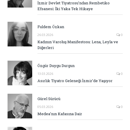
İzmir Devlet Tiyatrosu’ndan Rembetiko
Efsanesi: İki Yaka Tek Hikaye
Fuldem Özkan
26.03.2026
0
Kadının Varoluş Manifestosu: Lena, Leyla ve
Diğerleri
Özgür Duygu Durgun
13.03.2026
0
Asırlık Tiyatro Geleneği İzmir’de Yaşıyor
Gürel Sürücü
05.03.2026
0
Medea’nın Kafasına Dair