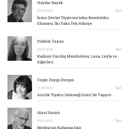
Haydar Bayak
29.04.2026
0
İzmir Devlet Tiyatrosu’ndan Rembetiko
Efsanesi: İki Yaka Tek Hikaye
Fuldem Özkan
26.03.2026
0
Kadının Varoluş Manifestosu: Lena, Leyla ve
Diğerleri
Özgür Duygu Durgun
13.03.2026
0
Asırlık Tiyatro Geleneği İzmir’de Yaşıyor
Gürel Sürücü
05.03.2026
0
Medea’nın Kafasına Dair