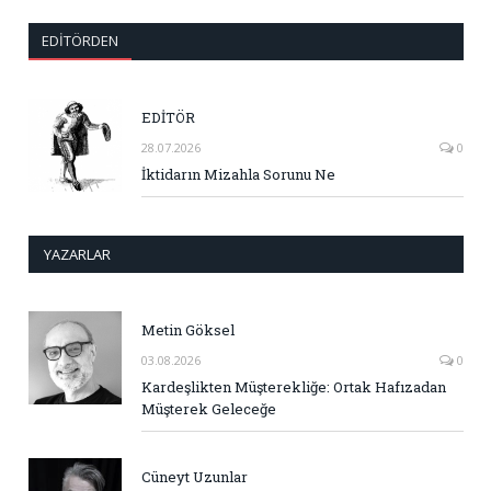
EDITÖRDEN
EDİTÖR
28.07.2026
0
İktidarın Mizahla Sorunu Ne
YAZARLAR
Metin Göksel
03.08.2026
0
Kardeşlikten Müşterekliğe: Ortak Hafızadan
Müşterek Geleceğe
Cüneyt Uzunlar