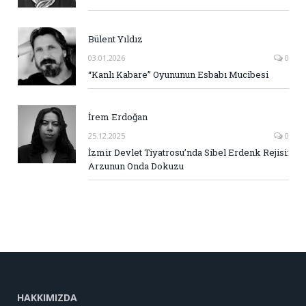
Bülent Yıldız
03.01.2026
0
“Kanlı Kabare” Oyununun Esbabı Mucibesi
İrem Erdoğan
25.12.2025
0
İzmir Devlet Tiyatrosu’nda Sibel Erdenk Rejisi:
Arzunun Onda Dokuzu
HAKKIMIZDA