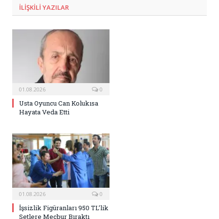
ILIŞKILI
YAZILAR
01.08.2026
0
Usta Oyuncu Can Kolukısa
Hayata Veda Etti
01.08.2026
0
İşsizlik Figüranları 950 TL’lik
Setlere Mecbur Bıraktı