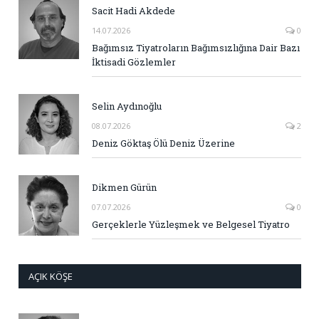
Sacit Hadi Akdede
14.07.2026
0
Bağımsız Tiyatroların Bağımsızlığına Dair Bazı
İktisadi Gözlemler
Selin Aydınoğlu
08.07.2026
2
Deniz Göktaş Ölü Deniz Üzerine
Dikmen Gürün
07.07.2026
0
Gerçeklerle Yüzleşmek ve Belgesel Tiyatro
AÇIK KÖŞE