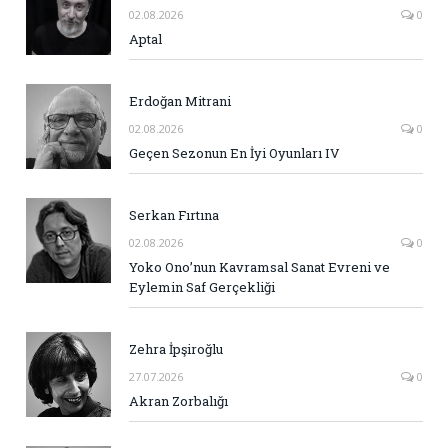
02.08.2026
0
Aptal
Erdoğan Mitrani
02.08.2026
0
Geçen Sezonun En İyi Oyunları IV
Serkan Fırtına
02.08.2026
0
Yoko Ono’nun Kavramsal Sanat Evreni ve
Eylemin Saf Gerçekliği
Zehra İpşiroğlu
27.07.2026
0
Akran Zorbalığı