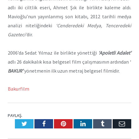
adlı iki ciltlik eseri, Ahmet Şık ile birlikte kaleme aldı.
Mavioğlu’nun yayınlanmış son kitabı, 2012 tarihli medya
analizi niteliğindeki
‘Cenderedeki Medya, Tenceredeki
Gazeteci’
dir.
2006’da Sedat Yılmaz ile birlikte yönettiği
‘Apoletli Adalet’
adlı 26 dakikalık kısa belgesel film çalışmasının ardından ‘
BAKUR’
yönetmenin ilk uzun metraj belgesel filmidir.
Bakurfilm
PAYLAŞ.
Twitter
Facebook
Pinterest
LinkedIn
Tumblr
E-
Posta