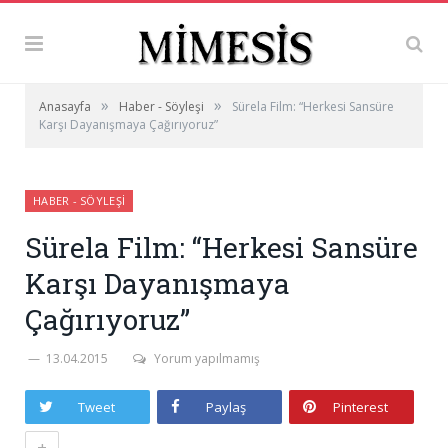
»
»
Anasayfa
Haber - Söyleşi
Sürela Film: “Herkesi Sansüre
Karşı Dayanışmaya Çağırıyoruz”
HABER - SÖYLEŞI
Sürela Film: “Herkesi Sansüre
Karşı Dayanışmaya
Çağırıyoruz”
13.04.2015
Yorum yapılmamış
Tweet
Paylaş
Pinterest
+