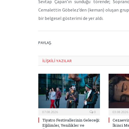
Sevtap Çapan’ın sunduğu törende; Soprano
Cemalettin Göbelez’den (keman) oluşan grup bi
bir belgesel gösterimi de yer aldı.
PAYLAŞ.
ILIŞKILI
YAZILAR
07.08.2026
0
03.08.2026
Tiyatro Festivallerinin Geleceği:
Cezaevin
Eğilimler, Yenilikler ve
İkinci M