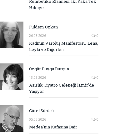
Rembetiko Efsanesi: İki Yaka Tek
Hikaye
Fuldem Özkan
26.03.2026
0
Kadının Varoluş Manifestosu: Lena,
Leyla ve Diğerleri
Özgür Duygu Durgun
13.03.2026
0
Asırlık Tiyatro Geleneği İzmir’de
Yaşıyor
Gürel Sürücü
05.03.2026
0
Medea’nın Kafasına Dair