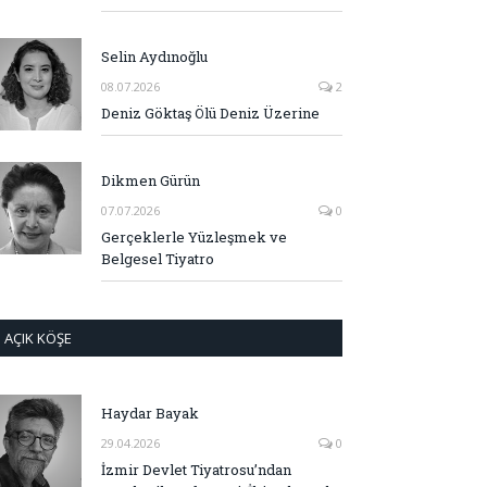
Selin Aydınoğlu
08.07.2026
2
Deniz Göktaş Ölü Deniz Üzerine
Dikmen Gürün
07.07.2026
0
Gerçeklerle Yüzleşmek ve
Belgesel Tiyatro
AÇIK KÖŞE
Haydar Bayak
29.04.2026
0
İzmir Devlet Tiyatrosu’ndan