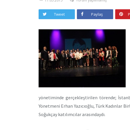
17.05.2015
Yorum yapılmamış
Tweet
Paylaş
P
yönetiminde gerçekleştirilen törende; İstan
Yönetmeni Erhan Yazıcıoğlu, Türk Kadınlar Birl
Soğukçay katılımcılar arasındaydı.