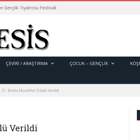
e Gençlik Tiyatrosu Festivali
ÇEVİRİ / ARAŞTIRMA
ÇOCUK – GENÇLIK
KÖŞE
21. Bedia Muvahhit Ödülü Verildi
ü Verildi