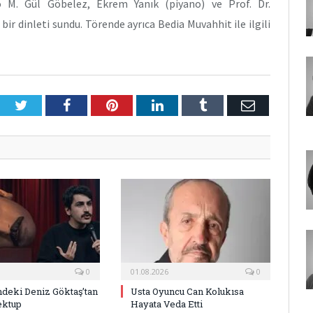
 M. Gül Göbelez, Ekrem Yanık (piyano) ve Prof. Dr.
r dinleti sundu. Törende ayrıca Bedia Muvahhit ile ilgili
Twitter
Facebook
Pinterest
LinkedIn
Tumblr
E-
Posta
0
01.08.2026
0
deki Deniz Göktaş’tan
Usta Oyuncu Can Kolukısa
ektup
Hayata Veda Etti