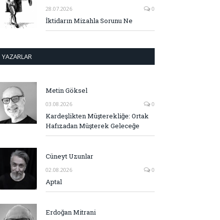
28.07.2026
0
İktidarın Mizahla Sorunu Ne
YAZARLAR
Metin Göksel
03.08.2026
0
Kardeşlikten Müşterekliğe: Ortak
Hafızadan Müşterek Geleceğe
Cüneyt Uzunlar
02.08.2026
0
Aptal
Erdoğan Mitrani