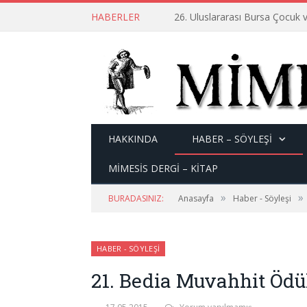
HABERLER
26. Uluslararası Bursa Çocuk v
HAKKINDA
HABER – SÖYLEŞI
MİMESİS DERGİ – KİTAP
»
»
BURADASINIZ:
Anasayfa
Haber - Söyleşi
HABER - SÖYLEŞI
21. Bedia Muvahhit Ödül