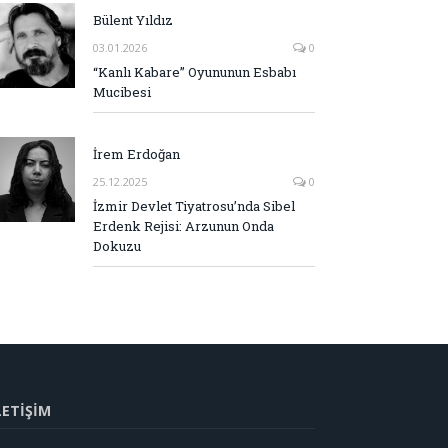
Bülent Yıldız
03.01.2026
0
“Kanlı Kabare” Oyununun Esbabı
Mucibesi
İrem Erdoğan
25.12.2025
0
İzmir Devlet Tiyatrosu’nda Sibel
Erdenk Rejisi: Arzunun Onda
Dokuzu
LETİŞİM