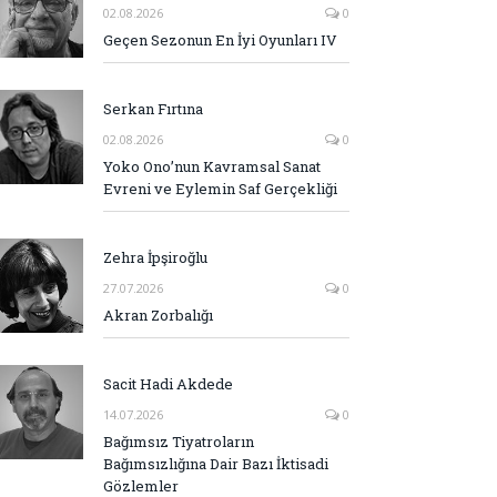
02.08.2026
0
Geçen Sezonun En İyi Oyunları IV
Serkan Fırtına
02.08.2026
0
Yoko Ono’nun Kavramsal Sanat
Evreni ve Eylemin Saf Gerçekliği
Zehra İpşiroğlu
27.07.2026
0
Akran Zorbalığı
Sacit Hadi Akdede
14.07.2026
0
Bağımsız Tiyatroların
Bağımsızlığına Dair Bazı İktisadi
Gözlemler