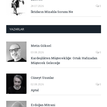
28.07.2026
0
İktidarın Mizahla Sorunu Ne
YAZARLAR
Metin Göksel
03.08.2026
0
Kardeşlikten Müşterekliğe: Ortak Hafızadan
Müşterek Geleceğe
Cüneyt Uzunlar
02.08.2026
0
Aptal
Erdoğan Mitrani