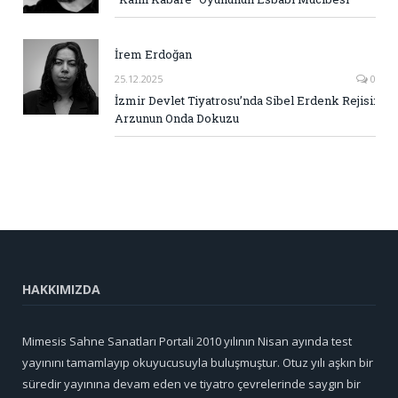
İrem Erdoğan
25.12.2025
0
İzmir Devlet Tiyatrosu’nda Sibel Erdenk Rejisi:
Arzunun Onda Dokuzu
HAKKIMIZDA
Mimesis Sahne Sanatları Portali 2010 yılının Nisan ayında test
yayınını tamamlayıp okuyucusuyla buluşmuştur. Otuz yılı aşkın bir
süredir yayınına devam eden ve tiyatro çevrelerinde saygın bir