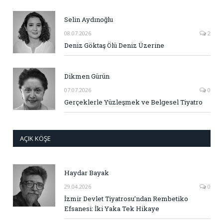
Selin Aydınoğlu
08.07.2026
2
Deniz Göktaş Ölü Deniz Üzerine
Dikmen Gürün
07.07.2026
0
Gerçeklerle Yüzleşmek ve Belgesel Tiyatro
AÇIK KÖŞE
Haydar Bayak
29.04.2026
0
İzmir Devlet Tiyatrosu’ndan Rembetiko
Efsanesi: İki Yaka Tek Hikaye