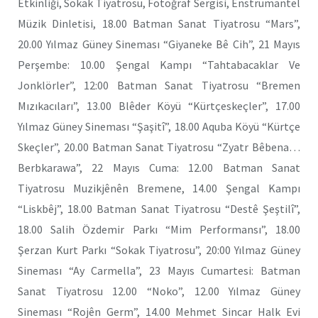
Etkinliği, Sokak Tiyatrosu, Fotoğraf Sergisi, Enstrümantel
Müzik Dinletisi, 18.00 Batman Sanat Tiyatrosu “Mars”,
20.00 Yılmaz Güney Sineması “Giyaneke Bê Cih”, 21 Mayıs
Perşembe: 10.00 Şengal Kampı “Tahtabacaklar Ve
Jonklörler”, 12:00 Batman Sanat Tiyatrosu “Bremen
Mızıkacıları”, 13.00 Blêder Köyü “Kürtçeskeçler”, 17.00
Yılmaz Güney Sineması “Şaşitî”, 18.00 Aquba Köyü “Kürtçe
Skeçler”, 20.00 Batman Sanat Tiyatrosu “Zyatr Bêbena…
Berbkarawa”, 22 Mayıs Cuma: 12.00 Batman Sanat
Tiyatrosu Muzikjênên Bremene, 14.00 Şengal Kampı
“Liskbêj”, 18.00 Batman Sanat Tiyatrosu “Destê Şeştilî”,
18.00 Salih Özdemir Parkı “Mim Performansı”, 18.00
Şerzan Kurt Parkı “Sokak Tiyatrosu”, 20:00 Yılmaz Güney
Sineması “Ay Carmella”, 23 Mayıs Cumartesi: Batman
Sanat Tiyatrosu 12.00 “Noko”, 12.00 Yılmaz Güney
Sineması “Rojên Germ”, 14.00 Mehmet Sincar Halk Evi