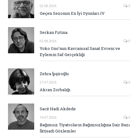
02.08.2026
0
Geçen Sezonun En İyi Oyunları IV
Serkan Fırtına
02.08.2026
0
Yoko Ono’nun Kavramsal Sanat Evreni ve
Eylemin Saf Gerçekliği
Zehra İpşiroğlu
27.07.2026
0
Akran Zorbalığı
Sacit Hadi Akdede
14.07.2026
0
Bağımsız Tiyatroların Bağımsızlığına Dair Bazı
İktisadi Gözlemler