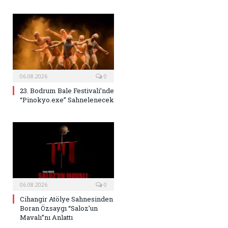
06.08.2026
0
23. Bodrum Bale Festivali’nde
“Pinokyo.exe” Sahnelenecek
06.08.2026
0
Cihangir Atölye Sahnesinden
Boran Özsaygı “Saloz’un
Mavalı”nı Anlattı