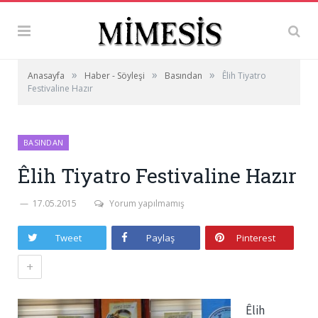
»
»
»
Anasayfa
Haber - Söyleşi
Basından
Êlih Tiyatro
Festivaline Hazır
BASINDAN
Êlih Tiyatro Festivaline Hazır
17.05.2015
Yorum yapılmamış
Tweet
Paylaş
Pinterest
+
Êlih