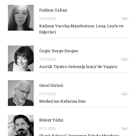
Fuldem Özkan
26.03.2026
0
Kadının Varoluş Manifestosu: Lena, Leyla ve
Diğerleri
Özgür Duygu Durgun
13.03.2026
0
Asırlık Tiyatro Geleneği İzmir’de Yaşıyor
Gürel Sürücü
05.03.2026
0
Medea’nın Kafasına Dair
Bülent Yıldız
03.01.2026
0
“Kanlı Kabare” Oyununun Esbabı Mucibesi