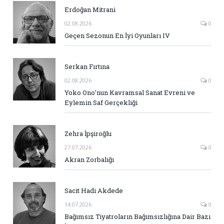
Erdoğan Mitrani
02.08.2026
0
Geçen Sezonun En İyi Oyunları IV
Serkan Fırtına
02.08.2026
0
Yoko Ono’nun Kavramsal Sanat Evreni ve
Eylemin Saf Gerçekliği
Zehra İpşiroğlu
27.07.2026
0
Akran Zorbalığı
Sacit Hadi Akdede
14.07.2026
0
Bağımsız Tiyatroların Bağımsızlığına Dair Bazı