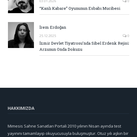
03.01.2026
0
“Kanlı Kabare” Oyununun Esbabı Mucibesi
İrem Erdoğan
25.12.2025
0
İzmir Devlet Tiyatrosu’nda Sibel Erdenk Rejisi:
Arzunun Onda Dokuzu
HAKKIMIZDA
Mimesis Sahne Sanatları Portali 2010 yılının Nisan ayında test
yayınını tamamlayıp okuyucusuyla buluşmuştur. Otuz yılı aşkın bir