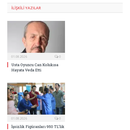
ILIŞKILI
YAZILAR
01.08.2026
0
Usta Oyuncu Can Kolukısa
Hayata Veda Etti
01.08.2026
0
İşsizlik Figüranları 950 TL’lik