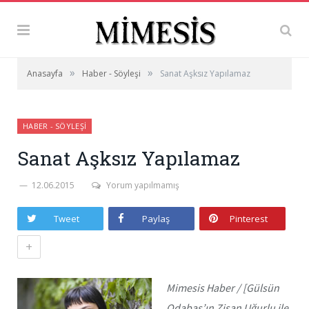
»
»
Anasayfa
Haber - Söyleşi
Sanat Aşksız Yapılamaz
HABER - SÖYLEŞI
Sanat Aşksız Yapılamaz
12.06.2015
Yorum yapılmamış
Tweet
Paylaş
Pinterest
+
Mimesis Haber / [Gülsün
Odabaş’ın Zişan Uğurlu ile