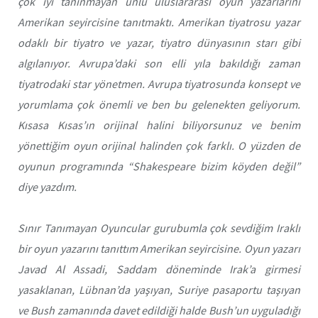
çok iyi tanınmayan ünlü uluslararası oyun yazarlarını
Amerikan seyircisine tanıtmaktı. Amerikan tiyatrosu yazar
odaklı bir tiyatro ve yazar, tiyatro dünyasının starı gibi
algılanıyor. Avrupa’daki son elli yıla bakıldığı zaman
tiyatrodaki star yönetmen. Avrupa tiyatrosunda konsept ve
yorumlama çok önemli ve ben bu gelenekten geliyorum.
Kısasa Kısas’ın
orijinal halini biliyorsunuz ve benim
yönettiğim oyun orijinal halinden çok farklı. O yüzden de
oyunun programında “Shakespeare bizim köyden değil”
diye yazdım.
Sınır Tanımayan Oyuncular
gurubumla çok sevdiğim Iraklı
bir oyun yazarını tanıttım Amerikan seyircisine. Oyun yazarı
Javad Al Assadi, Saddam döneminde Irak’a girmesi
yasaklanan, Lübnan’da yaşıyan, Suriye pasaportu taşıyan
ve Bush zamanında davet edildiği halde Bush’un uyguladığı