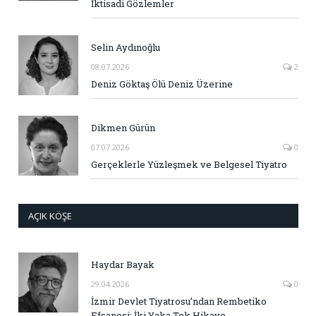
İktisadi Gözlemler
Selin Aydınoğlu
08.07.2026
2
Deniz Göktaş Ölü Deniz Üzerine
Dikmen Gürün
07.07.2026
0
Gerçeklerle Yüzleşmek ve Belgesel Tiyatro
AÇIK KÖŞE
Haydar Bayak
29.04.2026
0
İzmir Devlet Tiyatrosu’ndan Rembetiko
Efsanesi: İki Yaka Tek Hikaye