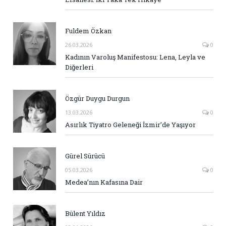
Fuldem Özkan
26.03.2026
0
Kadının Varoluş Manifestosu: Lena, Leyla ve
Diğerleri
Özgür Duygu Durgun
13.03.2026
0
Asırlık Tiyatro Geleneği İzmir’de Yaşıyor
Gürel Sürücü
05.03.2026
0
Medea’nın Kafasına Dair
Bülent Yıldız