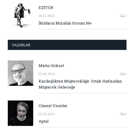
EDİTÖR
28.07.2026
0
İktidarın Mizahla Sorunu Ne
YAZARLAR
Metin Göksel
03.08.2026
0
Kardeşlikten Müşterekliğe: Ortak Hafızadan
Müşterek Geleceğe
Cüneyt Uzunlar
02.08.2026
0
Aptal