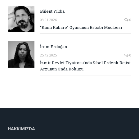
Bülent Yıldız
03.01.2026
0
“Kanlı Kabare” Oyununun Esbabı Mucibesi
İrem Erdoğan
25.12.2025
0
İzmir Devlet Tiyatrosu’nda Sibel Erdenk Rejisi:
Arzunun Onda Dokuzu
HAKKIMIZDA