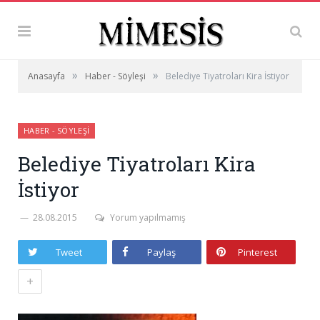
»
»
Anasayfa
Haber - Söyleşi
Belediye Tiyatroları Kira İstiyor
HABER - SÖYLEŞI
Belediye Tiyatroları Kira
İstiyor
28.08.2015
Yorum yapılmamış
Tweet
Paylaş
Pinterest
+