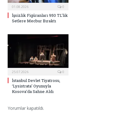
01.08.2026
0
İşsizlik Figüranları 950 TL’lik
Setlere Mecbur Bıraktı
25.07.2026
0
İstanbul Devlet Tiyatrosu,
‘Lysistrata’ Oyunuyla
Kosova’da Sahne Aldı
Yorumlar kapatıldı.