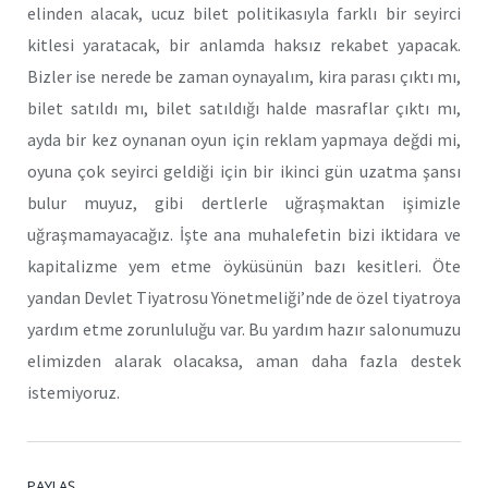
elinden alacak, ucuz bilet politikasıyla farklı bir seyirci
kitlesi yaratacak, bir anlamda haksız rekabet yapacak.
Bizler ise nerede be zaman oynayalım, kira parası çıktı mı,
bilet satıldı mı, bilet satıldığı halde masraflar çıktı mı,
ayda bir kez oynanan oyun için reklam yapmaya değdi mi,
oyuna çok seyirci geldiği için bir ikinci gün uzatma şansı
bulur muyuz, gibi dertlerle uğraşmaktan işimizle
uğraşmamayacağız. İşte ana muhalefetin bizi iktidara ve
kapitalizme yem etme öyküsünün bazı kesitleri. Öte
yandan Devlet Tiyatrosu Yönetmeliği’nde de özel tiyatroya
yardım etme zorunluluğu var. Bu yardım hazır salonumuzu
elimizden alarak olacaksa, aman daha fazla destek
istemiyoruz.
PAYLAŞ.