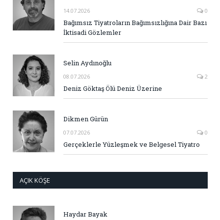
14.07.2026
0
Bağımsız Tiyatroların Bağımsızlığına Dair Bazı
İktisadi Gözlemler
Selin Aydınoğlu
08.07.2026
2
Deniz Göktaş Ölü Deniz Üzerine
Dikmen Gürün
07.07.2026
0
Gerçeklerle Yüzleşmek ve Belgesel Tiyatro
AÇIK KÖŞE
Haydar Bayak