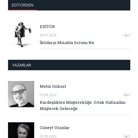
EDITÖRDEN
EDİTÖR
28.07.2026
0
İktidarın Mizahla Sorunu Ne
YAZARLAR
Metin Göksel
03.08.2026
0
Kardeşlikten Müşterekliğe: Ortak Hafızadan
Müşterek Geleceğe
Cüneyt Uzunlar
02.08.2026
0