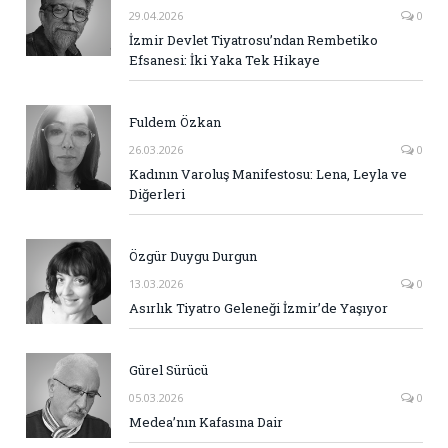
29.04.2026
0
İzmir Devlet Tiyatrosu’ndan Rembetiko
Efsanesi: İki Yaka Tek Hikaye
Fuldem Özkan
26.03.2026
0
Kadının Varoluş Manifestosu: Lena, Leyla ve
Diğerleri
Özgür Duygu Durgun
13.03.2026
0
Asırlık Tiyatro Geleneği İzmir’de Yaşıyor
Gürel Sürücü
05.03.2026
0
Medea’nın Kafasına Dair