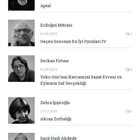
Aptal
Erdoğan Mitrani
02.08.2026
0
Geçen Sezonun En İyi Oyunları IV
Serkan Fırtına
02.08.2026
0
Yoko Ono’nun Kavramsal Sanat Evreni ve
Eylemin Saf Gerçekliği
Zehra İpşiroğlu
27.07.2026
0
Akran Zorbalığı
Sacit Hadi Akdede