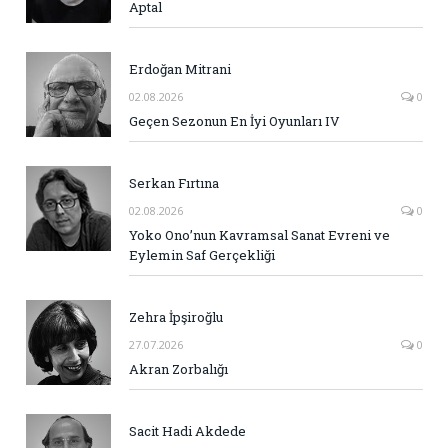
Aptal
Erdoğan Mitrani
02.08.2026
0
Geçen Sezonun En İyi Oyunları IV
Serkan Fırtına
02.08.2026
0
Yoko Ono’nun Kavramsal Sanat Evreni ve
Eylemin Saf Gerçekliği
Zehra İpşiroğlu
27.07.2026
0
Akran Zorbalığı
Sacit Hadi Akdede