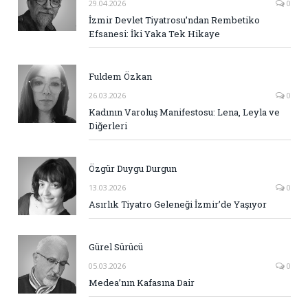
29.04.2026
0
İzmir Devlet Tiyatrosu’ndan Rembetiko
Efsanesi: İki Yaka Tek Hikaye
Fuldem Özkan
26.03.2026
0
Kadının Varoluş Manifestosu: Lena, Leyla ve
Diğerleri
Özgür Duygu Durgun
13.03.2026
0
Asırlık Tiyatro Geleneği İzmir’de Yaşıyor
Gürel Sürücü
05.03.2026
0
Medea’nın Kafasına Dair