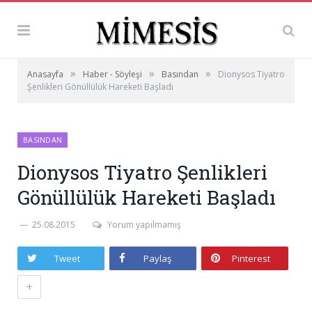
»
»
»
Anasayfa
Haber - Söyleşi
Basından
Dionysos Tiyatro
Şenlikleri Gönüllülük Hareketi Başladı
BASINDAN
Dionysos Tiyatro Şenlikleri
Gönüllülük Hareketi Başladı
25.08.2015
Yorum yapılmamış
Tweet
Paylaş
Pinterest
+