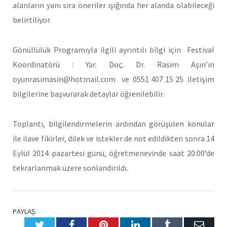
alanların yanı sıra öneriler ışığında her alanda olabileceği
belirtiliyor.
Gönüllülük Programıyla ilgili ayrıntılı bilgi için Festival
Koordinatörü : Yar. Doç. Dr. Rasim Aşın’ın
oyunrasimasin@hotmail.com ve 0551 407 15 25 iletişim
bilgilerine başvurarak detaylar öğrenilebilir.
Toplantı, bilgilendirmelerin ardından görüşülen konular
ile ilave fikirler, dilek ve istekler de not edildikten sonra 14
Eylül 2014 pazartesi günü, öğretmenevinde saat 20:00’de
tekrarlanmak üzere sonlandırıldı.
PAYLAŞ.
Twitter
Facebook
Pinterest
LinkedIn
Tumblr
E-