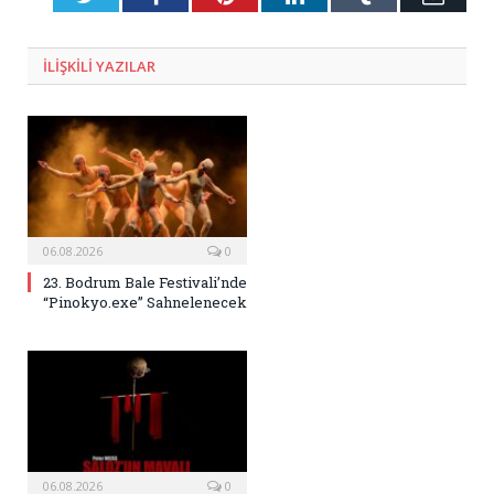
Posta
ILIŞKILI
YAZILAR
06.08.2026
0
23. Bodrum Bale Festivali’nde
“Pinokyo.exe” Sahnelenecek
06.08.2026
0