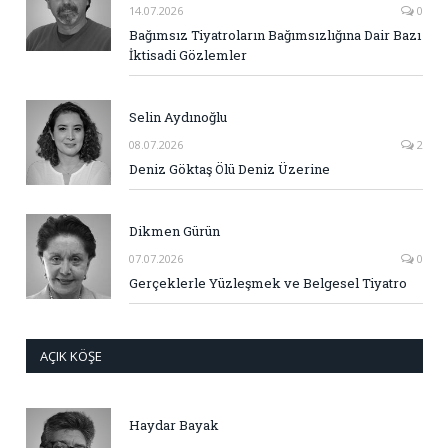
14.07.2026
0
Bağımsız Tiyatroların Bağımsızlığına Dair Bazı
İktisadi Gözlemler
Selin Aydınoğlu
08.07.2026
2
Deniz Göktaş Ölü Deniz Üzerine
Dikmen Gürün
07.07.2026
0
Gerçeklerle Yüzleşmek ve Belgesel Tiyatro
AÇIK KÖŞE
Haydar Bayak