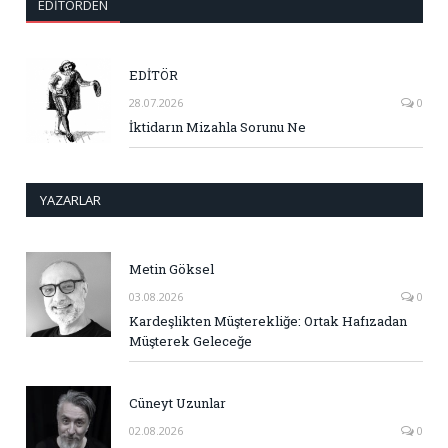
EDITÖRDEN
EDİTÖR
28.07.2026
0
İktidarın Mizahla Sorunu Ne
YAZARLAR
Metin Göksel
03.08.2026
0
Kardeşlikten Müşterekliğe: Ortak Hafızadan
Müşterek Geleceğe
Cüneyt Uzunlar
02.08.2026
0