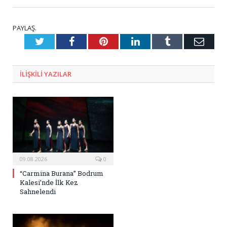
PAYLAŞ.
Twitter
Facebook
Pinterest
LinkedIn
Tumblr
E-
Posta
ILIŞKILI
YAZILAR
09.08.2026
0
“Carmina Burana” Bodrum
Kalesi’nde İlk Kez
Sahnelendi