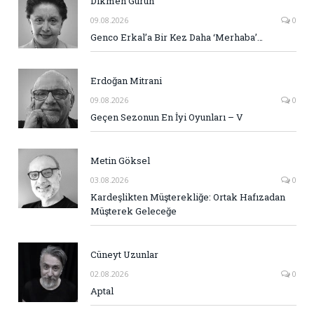
Dikmen Gürün
09.08.2026
0
Genco Erkal’a Bir Kez Daha ‘Merhaba’…
Erdoğan Mitrani
09.08.2026
0
Geçen Sezonun En İyi Oyunları – V
Metin Göksel
03.08.2026
0
Kardeşlikten Müşterekliğe: Ortak Hafızadan
Müşterek Geleceğe
Cüneyt Uzunlar
02.08.2026
0
Aptal