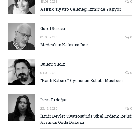
13.03.2026
0
Asırlık Tiyatro Geleneği İzmir’de Yaşıyor
Gürel Sürücü
05.03.2026
0
Medea’nın Kafasına Dair
Bülent Yıldız
03.01.2026
0
“Kanlı Kabare” Oyununun Esbabı Mucibesi
İrem Erdoğan
25.12.2025
0
İzmir Devlet Tiyatrosu’nda Sibel Erdenk Rejisi:
Arzunun Onda Dokuzu