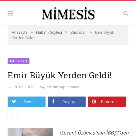
»
»
»
Anasayfa
Haber - Söyleşi
Basından
Emir Büyük
Yerden Geldi!
BASINDAN
Emir Büyük Yerden Geldi!
26.08.2015
Yorum yapılmamış
Tweet
Paylaş
Pinterest
+
[Levent Üzümcü’nün İBBŞT’den