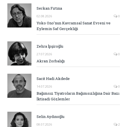
Serkan Fırtına
02.08.2026
0
Yoko Ono’nun Kavramsal Sanat Evreni ve
Eylemin Saf Gerçekliği
Zehra İpşiroğlu
27.07.2026
0
Akran Zorbalığı
Sacit Hadi Akdede
14.07.2026
0
Bağımsız Tiyatroların Bağımsızlığına Dair Bazı
İktisadi Gözlemler
Selin Aydınoğlu
08.07.2026
2