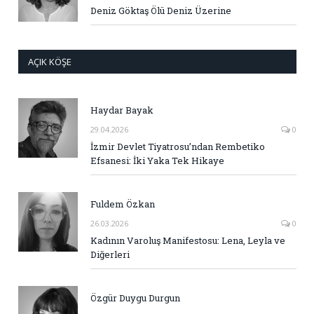
Deniz Göktaş Ölü Deniz Üzerine
AÇIK KÖŞE
Haydar Bayak
29.04.2026
0
İzmir Devlet Tiyatrosu’ndan Rembetiko
Efsanesi: İki Yaka Tek Hikaye
Fuldem Özkan
26.03.2026
0
Kadının Varoluş Manifestosu: Lena, Leyla ve
Diğerleri
Özgür Duygu Durgun