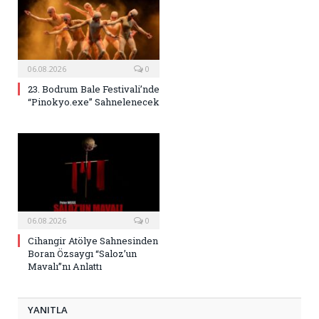
06.08.2026
0
23. Bodrum Bale Festivali’nde
“Pinokyo.exe” Sahnelenecek
06.08.2026
0
Cihangir Atölye Sahnesinden
Boran Özsaygı “Saloz’un
Mavalı”nı Anlattı
YANITLA