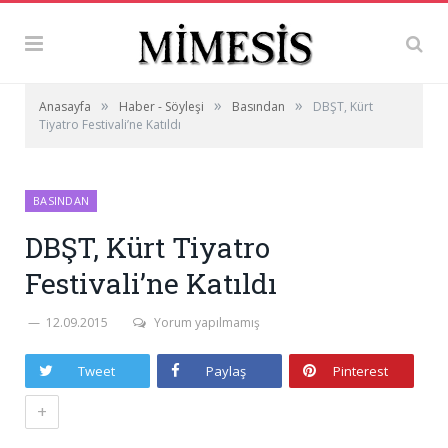
»
»
»
Anasayfa
Haber - Söyleşi
Basından
DBŞT, Kürt
Tiyatro Festivali’ne Katıldı
BASINDAN
DBŞT, Kürt Tiyatro
Festivali’ne Katıldı
12.09.2015
Yorum yapılmamış
Tweet
Paylaş
Pinterest
+