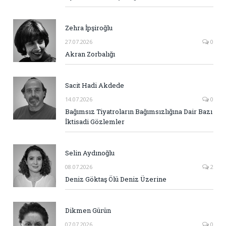
Zehra İpşiroğlu
27.07.2026
0
Akran Zorbalığı
Sacit Hadi Akdede
14.07.2026
0
Bağımsız Tiyatroların Bağımsızlığına Dair Bazı
İktisadi Gözlemler
Selin Aydınoğlu
08.07.2026
2
Deniz Göktaş Ölü Deniz Üzerine
Dikmen Gürün
07.07.2026
0