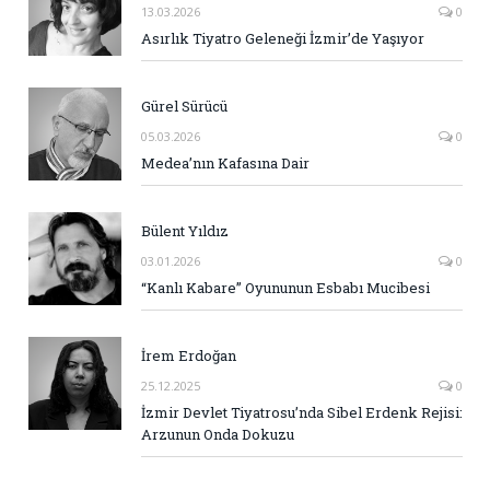
13.03.2026
0
Asırlık Tiyatro Geleneği İzmir’de Yaşıyor
Gürel Sürücü
05.03.2026
0
Medea’nın Kafasına Dair
Bülent Yıldız
03.01.2026
0
“Kanlı Kabare” Oyununun Esbabı Mucibesi
İrem Erdoğan
25.12.2025
0
İzmir Devlet Tiyatrosu’nda Sibel Erdenk Rejisi:
Arzunun Onda Dokuzu