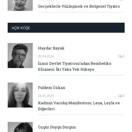
Gerçeklerle Yüzleşmek ve Belgesel Tiyatro
AÇIK KÖŞE
Haydar Bayak
29.04.2026
0
İzmir Devlet Tiyatrosu’ndan Rembetiko
Efsanesi: İki Yaka Tek Hikaye
Fuldem Özkan
26.03.2026
0
Kadının Varoluş Manifestosu: Lena, Leyla ve
Diğerleri
Özgür Duygu Durgun