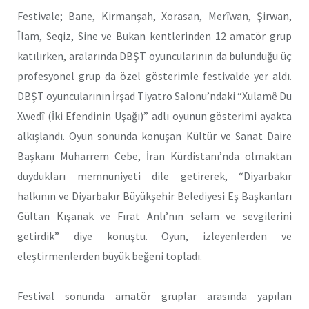
Festivale; Bane, Kirmanşah, Xorasan, Merîwan, Şirwan,
Îlam, Seqiz, Sine ve Bukan kentlerinden 12 amatör grup
katılırken, aralarında DBŞT oyuncularının da bulunduğu üç
profesyonel grup da özel gösterimle festivalde yer aldı.
DBŞT oyuncularının İrşad Tiyatro Salonu’ndaki “Xulamê Du
Xwedî (İki Efendinin Uşağı)” adlı oyunun gösterimi ayakta
alkışlandı. Oyun sonunda konuşan Kültür ve Sanat Daire
Başkanı Muharrem Cebe, İran Kürdistanı’nda olmaktan
duydukları memnuniyeti dile getirerek, “Diyarbakır
halkının ve Diyarbakır Büyükşehir Belediyesi Eş Başkanları
Gültan Kışanak ve Fırat Anlı’nın selam ve sevgilerini
getirdik” diye konuştu. Oyun, izleyenlerden ve
eleştirmenlerden büyük beğeni topladı.
Festival sonunda amatör gruplar arasında yapılan