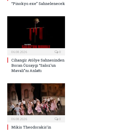
“Pinokyo.exe” Sahnelenecek
06.08.2026
0
Cihangir Atölye Sahnesinden
Boran Özsaygı “Saloz’un
Mavalı”nı Anlattı
06.08.2026
0
Mikis Theodorakis’in