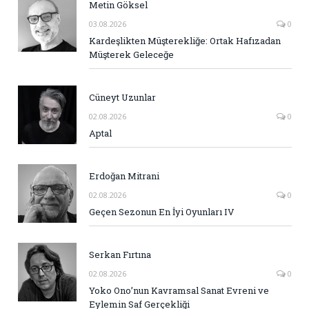
Metin Göksel
03.08.2026
0
Kardeşlikten Müşterekliğe: Ortak Hafızadan
Müşterek Geleceğe
Cüneyt Uzunlar
02.08.2026
0
Aptal
Erdoğan Mitrani
02.08.2026
0
Geçen Sezonun En İyi Oyunları IV
Serkan Fırtına
02.08.2026
0
Yoko Ono’nun Kavramsal Sanat Evreni ve
Eylemin Saf Gerçekliği