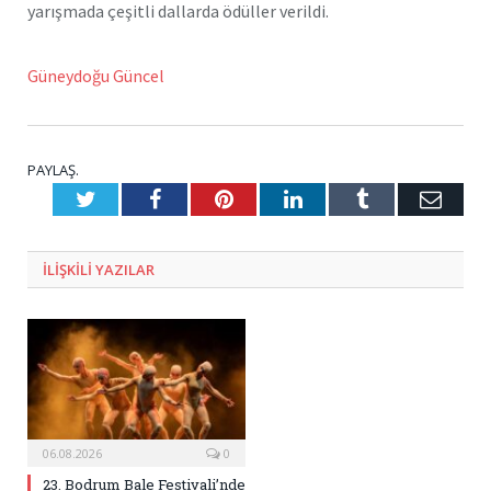
yarışmada çeşitli dallarda ödüller verildi.
Güneydoğu Güncel
PAYLAŞ.
Twitter
Facebook
Pinterest
LinkedIn
Tumblr
E-
Posta
ILIŞKILI
YAZILAR
06.08.2026
0
23. Bodrum Bale Festivali’nde