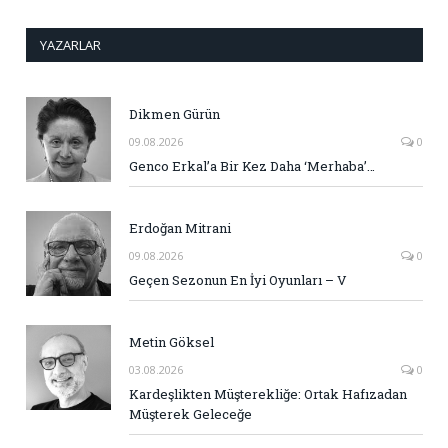
YAZARLAR
Dikmen Gürün
09.08.2026
0
Genco Erkal’a Bir Kez Daha ‘Merhaba’…
Erdoğan Mitrani
09.08.2026
0
Geçen Sezonun En İyi Oyunları – V
Metin Göksel
03.08.2026
0
Kardeşlikten Müşterekliğe: Ortak Hafızadan
Müşterek Geleceğe