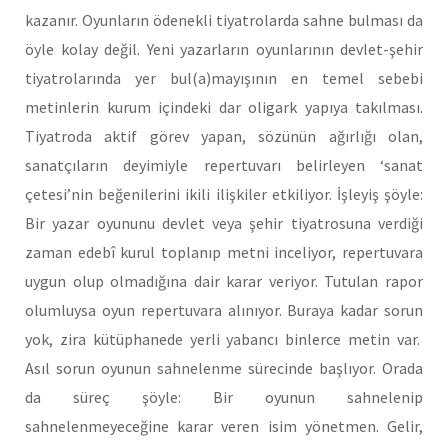
kazanır. Oyunların ödenekli tiyatrolarda sahne bulması da
öyle kolay değil. Yeni yazarların oyunlarının devlet-şehir
tiyatrolarında yer bul(a)mayışının en temel sebebi
metinlerin kurum içindeki dar oligark yapıya takılması.
Tiyatroda aktif görev yapan, sözünün ağırlığı olan,
sanatçıların deyimiyle repertuvarı belirleyen ‘sanat
çetesi’nin beğenilerini ikili ilişkiler etkiliyor. İşleyiş şöyle:
Bir yazar oyununu devlet veya şehir tiyatrosuna verdiği
zaman edebî kurul toplanıp metni inceliyor, repertuvara
uygun olup olmadığına dair karar veriyor. Tutulan rapor
olumluysa oyun repertuvara alınıyor. Buraya kadar sorun
yok, zira kütüphanede yerli yabancı binlerce metin var.
Asıl sorun oyunun sahnelenme sürecinde başlıyor. Orada
da süreç şöyle: Bir oyunun sahnelenip
sahnelenmeyeceğine karar veren isim yönetmen. Gelir,