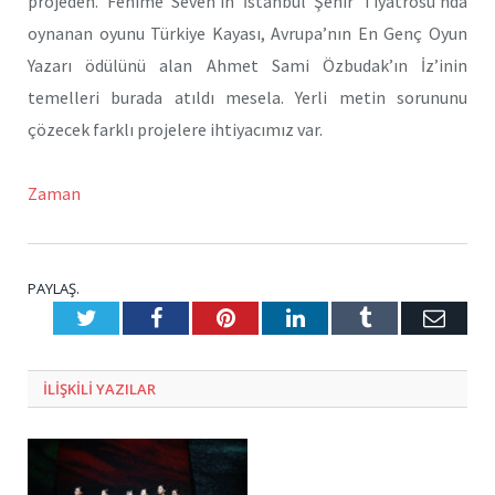
projeden. Fehime Seven’in İstanbul Şehir Tiyatrosu’nda
oynanan oyunu Türkiye Kayası, Avrupa’nın En Genç Oyun
Yazarı ödülünü alan Ahmet Sami Özbudak’ın İz’inin
temelleri burada atıldı mesela. Yerli metin sorununu
çözecek farklı projelere ihtiyacımız var.
Zaman
PAYLAŞ.
Twitter
Facebook
Pinterest
LinkedIn
Tumblr
E-
Posta
ILIŞKILI
YAZILAR