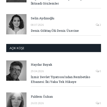
İktisadi Gözlemler
Selin Aydınoğlu
08.07.2026
2
Deniz Göktaş Ölü Deniz Üzerine
AÇIK KÖŞE
Haydar Bayak
29.04.2026
0
İzmir Devlet Tiyatrosu’ndan Rembetiko
Efsanesi: İki Yaka Tek Hikaye
Fuldem Özkan
26.03.2026
0