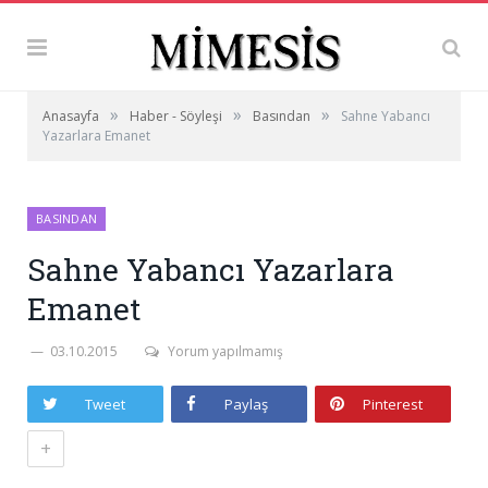
»
»
»
Anasayfa
Haber - Söyleşi
Basından
Sahne Yabancı
Yazarlara Emanet
BASINDAN
Sahne Yabancı Yazarlara
Emanet
03.10.2015
Yorum yapılmamış
Tweet
Paylaş
Pinterest
+