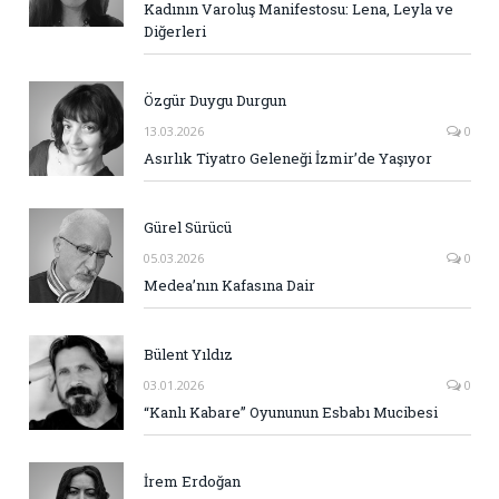
Kadının Varoluş Manifestosu: Lena, Leyla ve
Diğerleri
Özgür Duygu Durgun
13.03.2026
0
Asırlık Tiyatro Geleneği İzmir’de Yaşıyor
Gürel Sürücü
05.03.2026
0
Medea’nın Kafasına Dair
Bülent Yıldız
03.01.2026
0
“Kanlı Kabare” Oyununun Esbabı Mucibesi
İrem Erdoğan