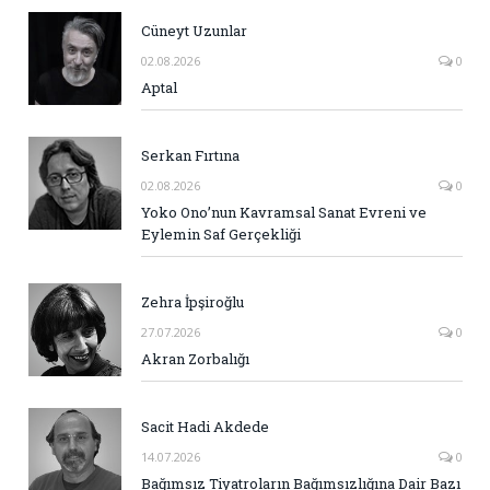
Cüneyt Uzunlar
02.08.2026
0
Aptal
Serkan Fırtına
02.08.2026
0
Yoko Ono’nun Kavramsal Sanat Evreni ve
Eylemin Saf Gerçekliği
Zehra İpşiroğlu
27.07.2026
0
Akran Zorbalığı
Sacit Hadi Akdede
14.07.2026
0
Bağımsız Tiyatroların Bağımsızlığına Dair Bazı