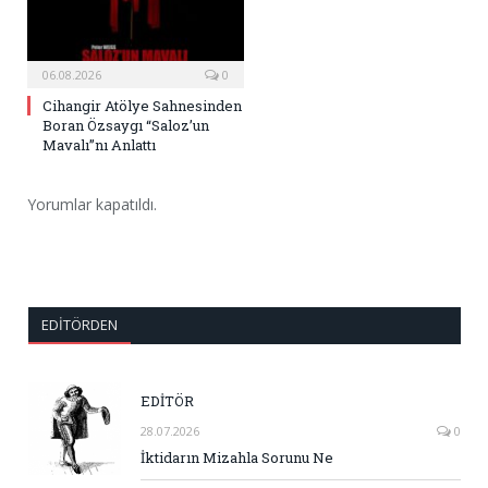
06.08.2026
0
Cihangir Atölye Sahnesinden
Boran Özsaygı “Saloz’un
Mavalı”nı Anlattı
Yorumlar kapatıldı.
EDITÖRDEN
EDİTÖR
28.07.2026
0
İktidarın Mizahla Sorunu Ne