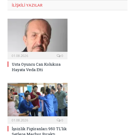
ILIŞKILI
YAZILAR
01.08.2026
0
Usta Oyuncu Can Kolukısa
Hayata Veda Etti
01.08.2026
0
İşsizlik Figüranları 950 TL’lik
Setlere Mecbur Bıraktı