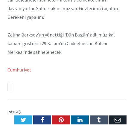
davranıyorlar. Sahne sıkıntımız var. Gözlerimizi açalım.
Gerekeni yapalım.”
Zeliha Berksoy’un yönettiği ‘Dün Bugün’ adlı müzikal
kabare gösterisi 29 Kasım’da Caddebostan Kültür
Merkezi’nde sahnelenecek.
Cumhuriyet
PAYLAŞ.
Twitter
Facebook
Pinterest
LinkedIn
Tumblr
E-
Posta