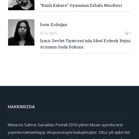
“Kanlı Kabare” Oyununun Esbabı Mucibesi
İrem Erdoğan
25.12.2025
0
İzmir Devlet Tiyatrosu’nda Sibel Erdenk Rejisi:
Arzunun Onda Dokuzu
HAKKIMIZDA
Mimesis Sahne Sanatları Portali 2010 yılının Nisan ayında test
yayınını tamamlayıp okuyucusuyla buluşmuştur. Otuz yılı aşkın bir