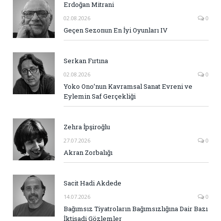
Erdoğan Mitrani
02.08.2026
0
Geçen Sezonun En İyi Oyunları IV
Serkan Fırtına
02.08.2026
0
Yoko Ono’nun Kavramsal Sanat Evreni ve
Eylemin Saf Gerçekliği
Zehra İpşiroğlu
27.07.2026
0
Akran Zorbalığı
Sacit Hadi Akdede
14.07.2026
0
Bağımsız Tiyatroların Bağımsızlığına Dair Bazı
İktisadi Gözlemler