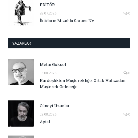
EDİTÖR
28.07.2026
0
İktidarın Mizahla Sorunu Ne
YAZARLAR
Metin Göksel
03.08.2026
0
Kardeşlikten Müşterekliğe: Ortak Hafızadan
Müşterek Geleceğe
Cüneyt Uzunlar
02.08.2026
0
Aptal