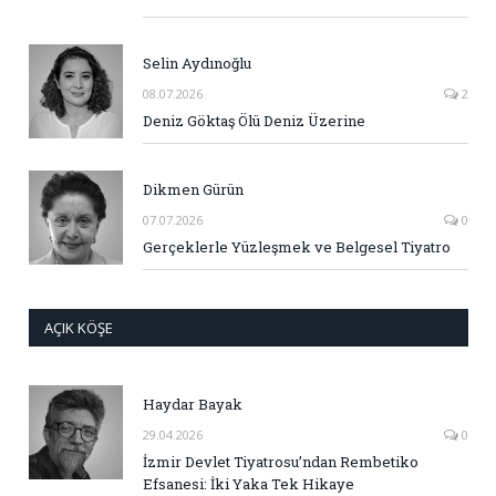
Selin Aydınoğlu
08.07.2026
2
Deniz Göktaş Ölü Deniz Üzerine
Dikmen Gürün
07.07.2026
0
Gerçeklerle Yüzleşmek ve Belgesel Tiyatro
AÇIK KÖŞE
Haydar Bayak
29.04.2026
0
İzmir Devlet Tiyatrosu’ndan Rembetiko
Efsanesi: İki Yaka Tek Hikaye