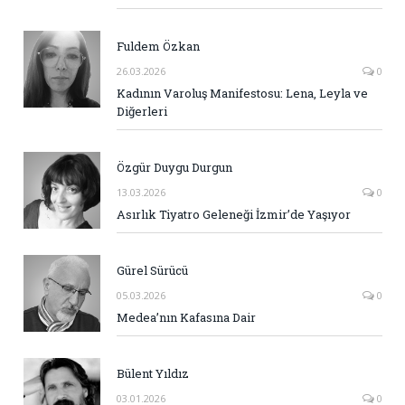
Fuldem Özkan
26.03.2026
0
Kadının Varoluş Manifestosu: Lena, Leyla ve
Diğerleri
Özgür Duygu Durgun
13.03.2026
0
Asırlık Tiyatro Geleneği İzmir’de Yaşıyor
Gürel Sürücü
05.03.2026
0
Medea’nın Kafasına Dair
Bülent Yıldız
03.01.2026
0