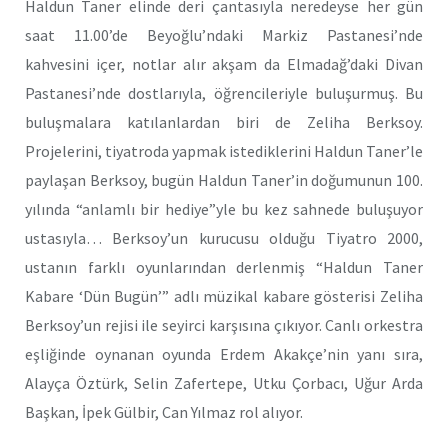
Haldun Taner elinde deri çantasıyla neredeyse her gün
saat 11.00’de Beyoğlu’ndaki Markiz Pastanesi’nde
kahvesini içer, notlar alır akşam da Elmadağ’daki Divan
Pastanesi’nde dostlarıyla, öğrencileriyle buluşurmuş. Bu
buluşmalara katılanlardan biri de Zeliha Berksoy.
Projelerini, tiyatroda yapmak istediklerini Haldun Taner’le
paylaşan Berksoy, bugün Haldun Taner’in doğumunun 100.
yılında “anlamlı bir hediye”yle bu kez sahnede buluşuyor
ustasıyla… Berksoy’un kurucusu olduğu Tiyatro 2000,
ustanın farklı oyunlarından derlenmiş “Haldun Taner
Kabare ‘Dün Bugün’” adlı müzikal kabare gösterisi Zeliha
Berksoy’un rejisi ile seyirci karşısına çıkıyor. Canlı orkestra
eşliğinde oynanan oyunda Erdem Akakçe’nin yanı sıra,
Alayça Öztürk, Selin Zafertepe, Utku Çorbacı, Uğur Arda
Başkan, İpek Gülbir, Can Yılmaz rol alıyor.