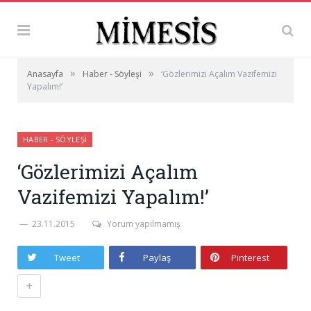
»
»
Anasayfa
Haber - Söyleşi
‘Gözlerimizi Açalım Vazifemizi
Yapalım!’
HABER - SÖYLEŞI
‘Gözlerimizi Açalım
Vazifemizi Yapalım!’
23.11.2015
Yorum yapılmamış
Tweet
Paylaş
Pinterest
+