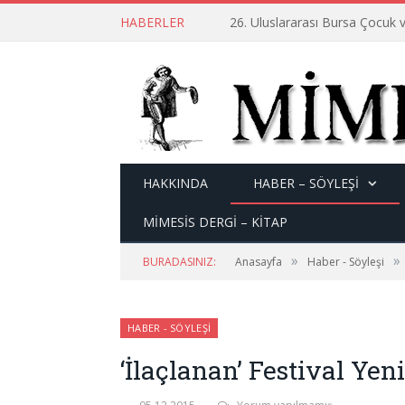
HABERLER
26. Uluslararası Bursa Çocuk v
HAKKINDA
HABER – SÖYLEŞI
MİMESİS DERGİ – KİTAP
»
»
BURADASINIZ:
Anasayfa
Haber - Söyleşi
HABER - SÖYLEŞI
‘İlaçlanan’ Festival Yen