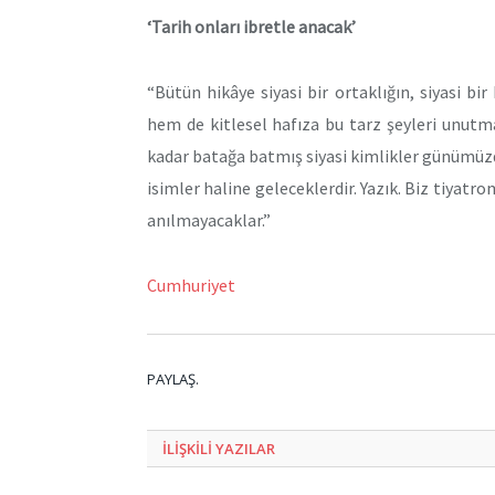
‘Tarih onları ibretle anacak’
“Bütün hikâye siyasi bir ortaklığın, siyasi b
hem de kitlesel hafıza bu tarz şeyleri unutm
kadar batağa batmış siyasi kimlikler günümüzde
isimler haline geleceklerdir. Yazık. Biz tiyat
anılmayacaklar.”
Cumhuriyet
PAYLAŞ.
ILIŞKILI
YAZILAR