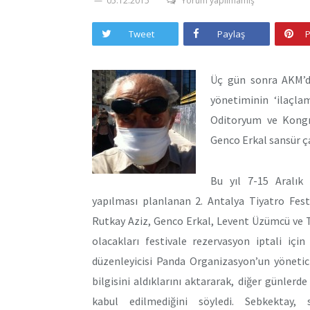
05.12.2015
Yorum yapılmamış
Tweet
Paylaş
P
Üç gün sonra AKM’d
yönetiminin ‘ilaçla
Oditoryum ve Kongr
Genco Erkal sansür ça
Bu yıl 7-15 Aralık
yapılması planlanan 2. Antalya Tiyatro Festi
Rutkay Aziz, Genco Erkal, Levent Üzümcü ve T
olacakları festivale rezervasyon iptali içi
düzenleyicisi Panda Organizasyon’un yönetic
bilgisini aldıklarını aktararak, diğer günlerd
kabul edilmediğini söyledi. Sebkektay, 