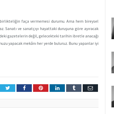
ir birlikteliğin faça vermemesi durumu. Ama hem bireysel
az. Sanatı ve sanatçıyı hayattaki duruşuna göre ayıracak
ki gazetelerin değil, gelecekteki tarihin ibretle anacağı
romuzu yapacak mekânı her yerde buluruz. Bunu yapanlar iyi
Twitter
Facebook
Pinterest
LinkedIn
Tumblr
E-
Posta