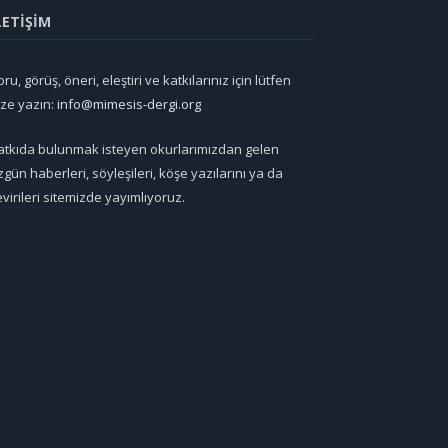
LETİŞİM
ru, görüş, öneri, eleştiri ve katkılarınız için lütfen
ize yazın:
info@mimesis-dergi.org
atkıda bulunmak isteyen okurlarımızdan gelen
zgün haberleri, söyleşileri, köşe yazılarını ya da
evirileri sitemizde yayımlıyoruz.