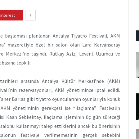
+
interest
e başlaması planlanan Antalya Tiyatro Festivali, AKM
ma’ mazeretiyle özel bir salon olan Lara Kervansaray
e Merkezi’ne taşındı. Rutkay Aziz, Levent Üzümcü ve
basına tepkili.
 tarihleri arasında Antalya Kültür Merkezi’nde (AKM)
vali’nin rezervasyonları, AKM yönetimince iptal edildi.
aner Barlas gibi tiyatro oyuncularının oyunlarıyla konuk
n AKM yönetiminin gerekçesi ise “ilaçlama”. Festivalin
isi Kaan Sebkektay, ilaçlama işleminin üç gün süreceği
e salonu kullanmayı talep ettiklerini ancak bu önerisinin
salonun festivale verilmemesinin gerçek sebebini