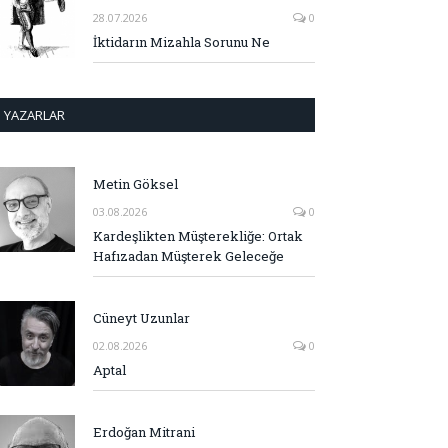
28.07.2026
0
İktidarın Mizahla Sorunu Ne
YAZARLAR
Metin Göksel
03.08.2026
0
Kardeşlikten Müşterekliğe: Ortak
Hafızadan Müşterek Geleceğe
Cüneyt Uzunlar
02.08.2026
0
Aptal
Erdoğan Mitrani