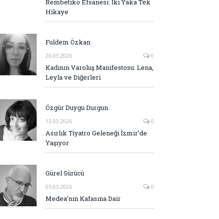
Rembetiko Efsanesi: İki Yaka Tek
Hikaye
Fuldem Özkan
26.03.2026
0
Kadının Varoluş Manifestosu: Lena,
Leyla ve Diğerleri
Özgür Duygu Durgun
13.03.2026
0
Asırlık Tiyatro Geleneği İzmir’de
Yaşıyor
Gürel Sürücü
05.03.2026
0
Medea’nın Kafasına Dair