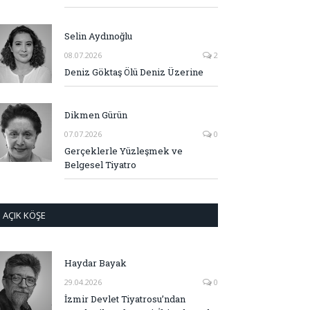
Selin Aydınoğlu
08.07.2026
2
Deniz Göktaş Ölü Deniz Üzerine
Dikmen Gürün
07.07.2026
0
Gerçeklerle Yüzleşmek ve
Belgesel Tiyatro
AÇIK KÖŞE
Haydar Bayak
29.04.2026
0
İzmir Devlet Tiyatrosu’ndan