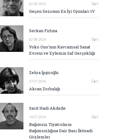
02.08.2026
0
Geçen Sezonun En İyi Oyunları IV
Serkan Fırtına
02.08.2026
0
Yoko Ono’nun Kavramsal Sanat
Evreni ve Eylemin Saf Gerçekliği
Zehra İpşiroğlu
27.07.2026
0
Akran Zorbalığı
Sacit Hadi Akdede
14.07.2026
0
Bağımsız Tiyatroların
Bağımsızlığına Dair Bazı İktisadi
Gözlemler