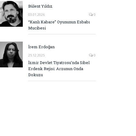
Bülent Yıldız
03.01.2026
0
“Kanlı Kabare” Oyununun Esbabı
Mucibesi
İrem Erdoğan
25.12.2025
0
İzmir Devlet Tiyatrosu’nda Sibel
Erdenk Rejisi: Arzunun Onda
Dokuzu