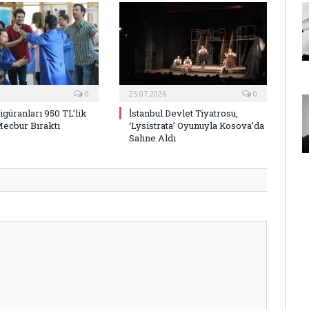
0
25.07.2026
0
Figüranları 950 TL’lik
İstanbul Devlet Tiyatrosu,
Mecbur Bıraktı
‘Lysistrata’ Oyunuyla Kosova’da
Sahne Aldı