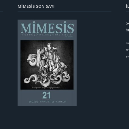
MİMESİS SON SAYI
İ
So
b
K
ö
ç