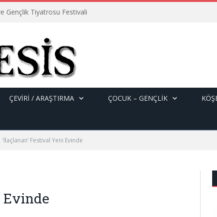
e Gençlik Tiyatrosu Festivali
ÇEVİRİ / ARAŞTIRMA
ÇOCUK – GENÇLIK
KÖŞE
‘İlaçlanan’ Festival Yeni Evinde
i Evinde