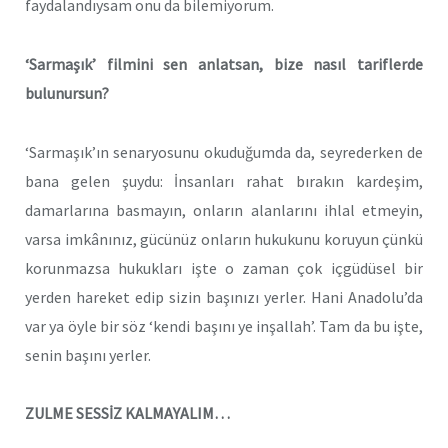
faydalandıysam onu da bilemiyorum.
‘Sarmaşık’ filmini sen anlatsan, bize nasıl tariflerde
bulunursun?
‘Sarmaşık’ın senaryosunu okuduğumda da, seyrederken de
bana gelen şuydu: İnsanları rahat bırakın kardeşim,
damarlarına basmayın, onların alanlarını ihlal etmeyin,
varsa imkânınız, gücünüz onların hukukunu koruyun çünkü
korunmazsa hukukları işte o zaman çok içgüdüsel bir
yerden hareket edip sizin başınızı yerler. Hani Anadolu’da
var ya öyle bir söz ‘kendi başını ye inşallah’. Tam da bu işte,
senin başını yerler.
ZULME SESSİZ KALMAYALIM…