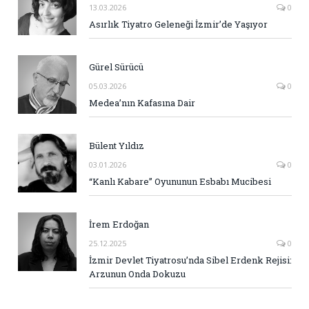
13.03.2026
0
Asırlık Tiyatro Geleneği İzmir’de Yaşıyor
Gürel Sürücü
05.03.2026
0
Medea’nın Kafasına Dair
Bülent Yıldız
03.01.2026
0
“Kanlı Kabare” Oyununun Esbabı Mucibesi
İrem Erdoğan
25.12.2025
0
İzmir Devlet Tiyatrosu’nda Sibel Erdenk Rejisi:
Arzunun Onda Dokuzu