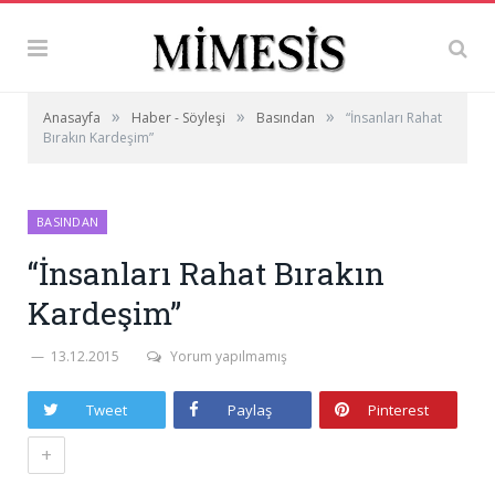
»
»
»
Anasayfa
Haber - Söyleşi
Basından
“İnsanları Rahat
Bırakın Kardeşim”
BASINDAN
“İnsanları Rahat Bırakın
Kardeşim”
13.12.2015
Yorum yapılmamış
Tweet
Paylaş
Pinterest
+