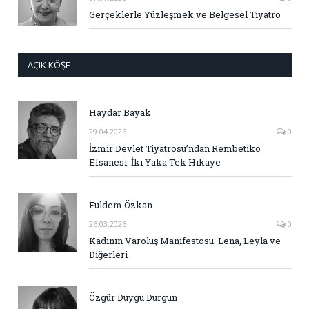
Gerçeklerle Yüzleşmek ve Belgesel Tiyatro
AÇIK KÖŞE
Haydar Bayak
29.04.2026
0
İzmir Devlet Tiyatrosu’ndan Rembetiko
Efsanesi: İki Yaka Tek Hikaye
Fuldem Özkan
26.03.2026
0
Kadının Varoluş Manifestosu: Lena, Leyla ve
Diğerleri
Özgür Duygu Durgun