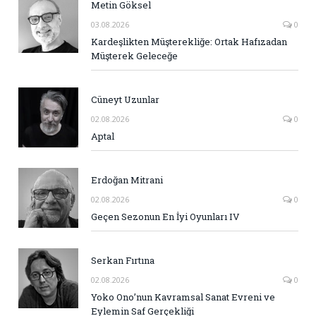
Metin Göksel
03.08.2026
0
Kardeşlikten Müşterekliğe: Ortak Hafızadan
Müşterek Geleceğe
Cüneyt Uzunlar
02.08.2026
0
Aptal
Erdoğan Mitrani
02.08.2026
0
Geçen Sezonun En İyi Oyunları IV
Serkan Fırtına
02.08.2026
0
Yoko Ono’nun Kavramsal Sanat Evreni ve
Eylemin Saf Gerçekliği