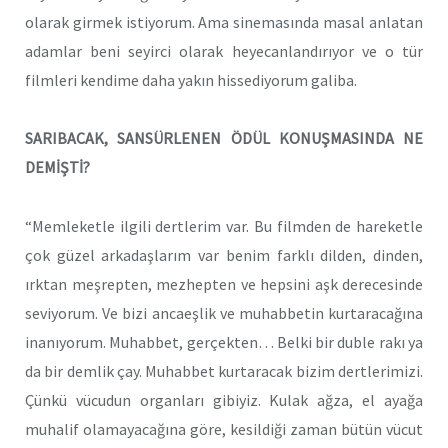
olarak girmek istiyorum. Ama sinemasında masal anlatan
adamlar beni seyirci olarak heyecanlandırıyor ve o tür
filmleri kendime daha yakın hissediyorum galiba.
SARIBACAK, SANSÜRLENEN ÖDÜL KONUŞMASINDA NE
DEMİŞTİ?
“Memleketle ilgili dertlerim var. Bu filmden de hareketle
çok güzel arkadaşlarım var benim farklı dilden, dinden,
ırktan meşrepten, mezhepten ve hepsini aşk derecesinde
seviyorum. Ve bizi ancaeşlik ve muhabbetin kurtaracağına
inanıyorum. Muhabbet, gerçekten… Belki bir duble rakı ya
da bir demlik çay. Muhabbet kurtaracak bizim dertlerimizi.
Çünkü vücudun organları gibiyiz. Kulak ağza, el ayağa
muhalif olamayacağına göre, kesildiği zaman bütün vücut