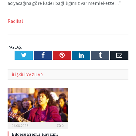
acıyacağına göre kader bağlılığımız var memlekette…”
Radikal
PAYLAŞ.
Twitter
Facebook
Pinterest
LinkedIn
Tumblr
E-
Posta
ILIŞKILI
YAZILAR
06.08.2026
0
Bilgesu Erenus Hayatını