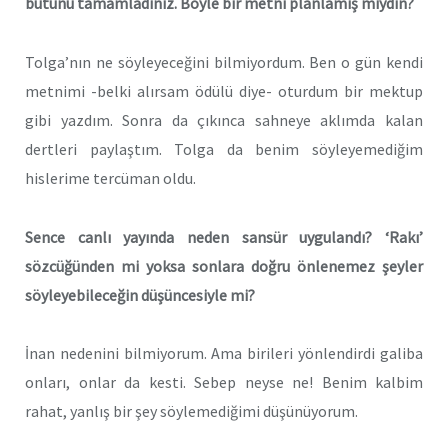
bütünü tamamladınız. Böyle bir metni planlamış mıydın?
Tolga’nın ne söyleyeceğini bilmiyordum. Ben o gün kendi
metnimi -belki alırsam ödülü diye- oturdum bir mektup
gibi yazdım. Sonra da çıkınca sahneye aklımda kalan
dertleri paylaştım. Tolga da benim söyleyemediğim
hislerime tercüman oldu.
Sence canlı yayında neden sansür uygulandı? ‘Rakı’
sözcüğünden mi yoksa sonlara doğru önlenemez şeyler
söyleyebileceğin düşüncesiyle mi?
İnan nedenini bilmiyorum. Ama birileri yönlendirdi galiba
onları, onlar da kesti. Sebep neyse ne! Benim kalbim
rahat, yanlış bir şey söylemediğimi düşünüyorum.