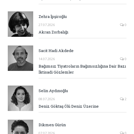
Zehra İpşiroğlu
27.07.2026
0
Akran Zorbalığı
Sacit Hadi Akdede
14.07.2026
0
Bağımsız Tiyatroların Bağımsızlığına Dair Bazı
İktisadi Gözlemler
Selin Aydınoğlu
08.07.2026
2
Deniz Göktaş Ölü Deniz Üzerine
Dikmen Gürün
07.07.2026
0